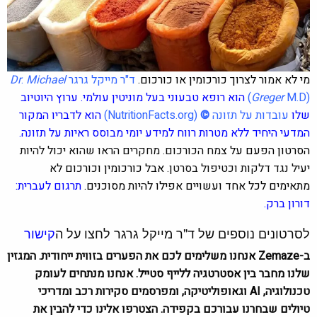
מי לא אמור לצרוך כורכומין או כורכום.
ד"ר מייקל גרגר
Michael
.
Dr
M.D)
Greger
(
הוא רופא טבעוני בעל מוניטין עולמי. ערוץ היוטיוב
שלו
עובדות על תזונה
©
(
NutritionFacts.org
)
הוא לדבריו המקור
המדעי היחיד ללא מטרות רווח למידע יומי מבוסס ראיות על תזונה.
הסרטון הפעם על
צמח הכורכום. מחקרים הראו שהוא יכול להיות
יעיל נגד דלקות וכטיפול בסרטן.
אבל כורכומין וכורכום לא
מתאימים לכל אחד ועשויים אפילו להיות מסוכנים.
תרגום לעברית:
דורון ברק.
לסרטונים נוספים של ד"ר מייקל גרגר לחצו על ה
קישור
ב-Zemaze אנחנו משלימים לכם את הפערים בזווית ייחודית. המגזין
שלנו מחבר בין אסטרטגיה ללייף סטייל. אנחנו מנתחים לעומק
טכנולוגיה, AI וגאופוליטיקה, ומפרסמים סקירות רכב ומדריכי
טיולים שבחרנו עבורכם בקפידה. הצטרפו אלינו כדי להבין את