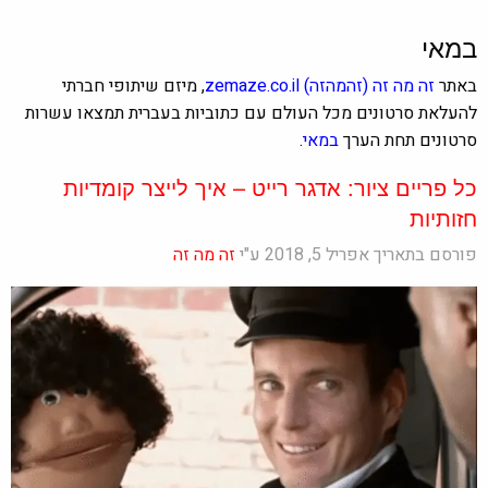
במאי
באתר
זה מה זה
(זהמהזה)
zemaze.co.il
, מיזם שיתופי חברתי
להעלאת סרטונים מכל העולם עם כתוביות בעברית תמצאו עשרות
סרטונים תחת הערך
במאי
.
כל פריים ציור: אדגר רייט – איך לייצר קומדיות
חזותיות
פורסם בתאריך אפריל 5, 2018 ע"י
זה מה זה