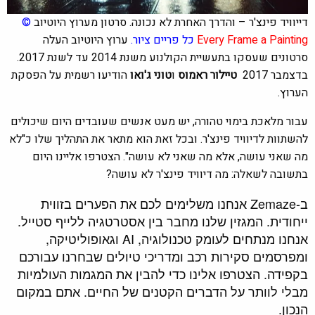
דייוויד פינצ'ר – והדרך האחרת לא נכונה. סרטון מערוץ היוטיוב
©
Every Frame a Painting
כל פריים ציור.
ערוץ היוטיוב העלה
סרטונים שעסקו בתעשיית הקולנוע משנת 2014 עד לשנת 2017.
בדצמבר 2017
טיילור ראמוס
ו
טוני ג'ואו
הודיעו רשמית על הפסקת
הערוץ.
עבור מלאכת בימוי טהורה, יש מעט אנשים שעובדים היום שיכולים
להשתוות לדיוויד פינצ'ר. ובכל זאת הוא מתאר את התהליך שלו כ"לא
מה שאני עושה, אלא מה שאני לא עושה". הצטרפו אליינו היום
בתשובה לשאלה: מה דיוויד פינצ'ר לא עושה?
ב-Zemaze אנחנו משלימים לכם את הפערים בזווית
ייחודית. המגזין שלנו מחבר בין אסטרטגיה ללייף סטייל.
אנחנו מנתחים לעומק טכנולוגיה, AI וגאופוליטיקה,
ומפרסמים סקירות רכב ומדריכי טיולים שבחרנו עבורכם
בקפידה. הצטרפו אלינו כדי להבין את המגמות העולמיות
מבלי לוותר על הדברים הקטנים של החיים. אתם במקום
הנכון.