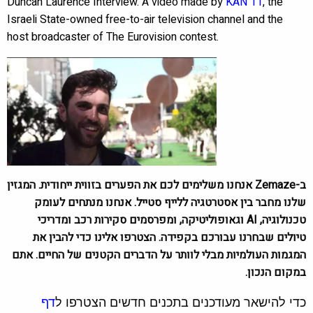
Duncan Laurence Interview.
A video made by
KAN 11
, the
Israeli State-owned free-to-air television channel and the
host broadcaster of The Eurovision contest.
ב-Zemaze אנחנו משלימים לכם את הפערים בזווית ייחודית. המגזין
שלנו מחבר בין אסטרטגיה ללייף סטייל. אנחנו מנתחים לעומק
טכנולוגיה, AI וגאופוליטיקה, ומפרסמים סקירות רכב ומדריכי
טיולים שבחרנו עבורכם בקפידה. הצטרפו אלינו כדי להבין את
המגמות העולמיות מבלי לוותר על הדברים הקטנים של החיים. אתם
במקום הנכון.
כדי להישאר מעודכנים בתכנים חדשים הצטרפו ל
דף