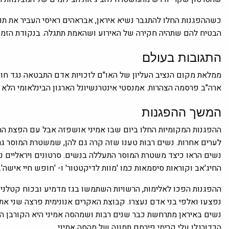
הבטיח להם שתהיה חקירה של האירוע ושהאמת תתגלה. בנקודת הזמן
התגובות בעולם
ממלאת מקום הנציב העליון של האו"ם לזכויות אדם התבטאה נגד חוק
ארה"ב פרסמה הצהרות. אמנסטי אינטרנשיונל הארגון הבינלאומי הלא 
המשך ההפגנות
ההפגנות המקומיות החלו ביום שבו אמיני אושפזה אבל עם הפצת ה
לערים אחרות. נשים רבות טענו שזה קרה גם להן, שמשטרת המוסר גרר
נשים הראו כיצד משטרת המוסר התעללה בנשים. סרטונים ויראליים נו
החיג'אב וקוראות סיסמאות כמו 'מוות לדיקטטור' ו- 'חופש חיי אישה'.
נפצעו ואלפי בני אדם נעצרו. קבוצת האקרים אנונימית פרצה שני את
נשים באיראן מתרחשת כבר שנים רבות ושמהסה אמיני היא הקורבן ה
הכדורגלן עלי קרימי פירסם תמונה של מהסה אמיני.