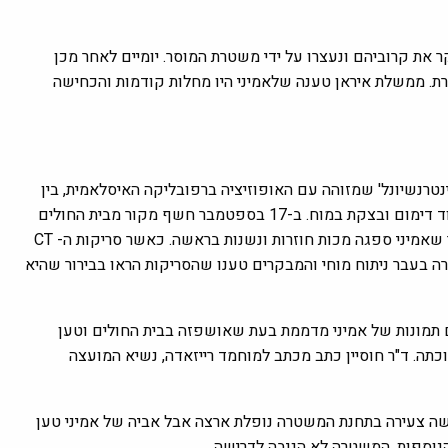
ומשפחתה נסעו לבקר את קרוביהם ונעצרו על ידי משטרת המוסר. יומיים לאחר מכן
. ממשלת איראן טענה שלאמיני היו מחלות קודמות והכחישה
נטרנשיונל' שמזוהה עם האופוזיציה ברפובליקה האיסלאמית, בין
היתר בדיקת ה- CT של הגולגולת של אמיני, צילום שבר בעצמות, תיעוד דימום ובצקת במוח. ב-17 בספטמבר חשף מקור מבית החולים
לכלי התקשורת האירניים שמהסתכלות על רקמת המוח שלה היה ברור שאמיני ספגה מכות חוזרות ונשנות בראשה. כאשר סריקות ה- CT
 בעבר ניתוח מוחי והמבקרים טענו שהסריקות הראו בבירור שהיא
סם תמונות של אמיני מדממת בעת שאושפזה בבית החולים וטען
תה. ד"ר חוסיין כתב מכתב למוחמד רייזאדה, נשיא המועצה
ישה צעירה בתחנת המשטרה נופלת ארצה אבל אביה של אמיני טען
וספות, המשטרה לא הגיבה לדרישה.