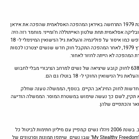
חשוב להכיר את ההיסטוריה. החיג'אב לא תמיד היה חובה באיראן. בשנת 1979 התרחשה באיראן המהפכה האסלאמית שהפכה את איראן
ליקה אסלאמית תחת שלטון האייתוללה ח'ומייני. מוחמד רזה היה
חילוני בעל השכלה זרה והשקפה מודרנית שנקט בצעדים לטובת החופש כמו איסור על פוליגמיה והעלאת גיל הנישואין המינימלי ל- 18
שנים. בתקופת שלטונו חל תיעוש ופיתוח כלכלי. אבל זה השתנה במרץ 1979, לאחר המהפכה התקבל חוק חדש שנשים יצטרכו לכסות
 המהפכה לא הייתה לחזור לאחור.
אבל המצב החמיר. ב-1981 התקבל באיראן חוק חיג'אב מחייב. סעיף 638 לחוק קובע שיציאה של נשים למרחב הציבורי מבלי לחבוש
נישואין החוקי ל- 18 בוטלו גם הם.
ם הגבלות חדשות לחוק החיג'אב הקיים. בנוסף, הממשלה טענה שחלק
לא תקין, לשם כך נעשה שימוש במשטרת המוסר. הממשלה הודיעה
אר והכתפיים שלהן.
משנת 1979 ועד היום היו הפגנות רבות של נשים נגד חבישת החיג'אב. בשנת 2006 ניהלו נשים קמפיין עם מיליון חתימות לביטול כל
החוקים המפלים נגד נשים באיראן. מאוחר יותר ב-2014 היה קמפיין 'My Stealthy Freedom' שבו נשים שיתפו תמונות וסרטונים של