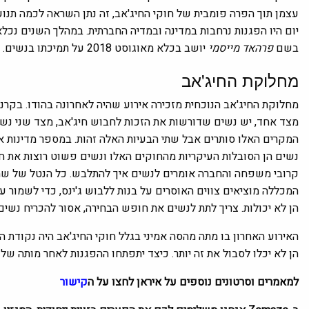
יום היו הפגנות נרחבות במדינה ובמדיה החברתית. במהלך השנים נכלא
בשם
פרהאד מייסמי
יושב בכלא מאוגוסט 2018 על תמיכתו בנשים.
מחלוקת החיג'אב
מחלוקת החיג'אב הנוכחית מזכירה אירוע שהיה לאחרונה בהודו. בקרנ
המקרים האלו סותרים אבל שתי הבעיות האלה זהות. במספר מדינות א
נשים הן הסובלות העיקריות מהחוקים האלו ונשים פשוט רוצות את חו
קרובי משפחה והחברה אומרים לנשים איך להתלבש. כל הנטל של שמיר
המכללה מוציאים צווים האוסרים על בנות ללבוש ג'ינס, כדי לשמור 
הן לא יכולות. צריך לתת לנשים את חופש הבחירה, אסור להכריח נשים 
האירוע האחרון בו מתה מהסה אמיני בגלל חוקי החיג'אב היה נקודת הט
הן לא יכלו לסבול את זה יותר. כיצד יתפתחו ההפגנות לאחר מותה של 
למאמרים וסרטונים נוספים על איראן לחצו על ה
קישור