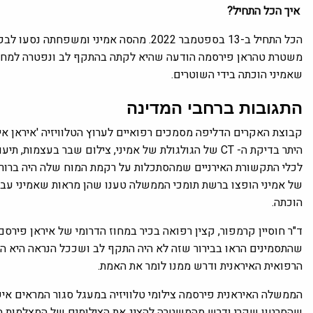
איך הכל התחיל?
הכל התחיל ב-13 בספטמבר 2022. מהסה אמיני 
משטרת טהראן פירסמה הודעה שהיא לקתה בהתקף לב ונפטרה למחרת
שאמיני הוכתה בידי השוטרים.
התגובות ברחבי המדינה
קבוצת האקרים הדליפה מסמכים רפואיים לערוץ הטלוויזיה 'איראן אי
של אמיני הופצו ברשת תומכי הממשלה טענו שהן מראות שאמיני עברה
הוכתה.
ד"ר חוסיין קרמפור, קצין רפואה בכיר במחוז הדרומי של איראן פיר
שהתסמינים הראו בבירור שזה לא היה התקף לב ושככל הנראה היא הוכ
הרפואית האיראנית ודרש ממנו לומר את האמת.
הממשלה האיראנית פירסמה צילומי טלוויזיה במעגל סגור המראים א
שהסרטון שקרי ודרש מהמשטרה להציג את הצילומים של המצלמות הנ