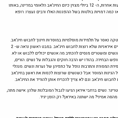
עצמן תוך הפרה פומבית של חוקי החיג'אב, זה נתן השראה לכמה תנועות אחרות, ה- 12 ביולי מצוין כיום החיג'אב הלאומי במדינה, באותו
ו כמה דמויות בולטות בשל ההפגנות האלו ורבים נעצרו. רופא
טקה נאסר על תלמידות מוסלמיות במוסדות חינוך לחבוש חיג'אב.
מצד אחד, יש נשים שדורשות את הזכות לחבוש חיג'אב, מצד שני נשים איראניות שלא רוצות לחבוש חיג'אב. במבט ראשון נראה ש- 2
נשים ומשטרים מנסים להכתיב מה אנשים יכולים ללבוש או לא.
פש הבחירה. בהודו יש הרבה חוקים והגבלות על נשים. הורים,
ת המסורת והתרבות נופל על כתפיהן של נערות ונשים. מנהלי
על הגינות המוסד אבל כשנשים שרוצות לכסות את ראשן בחיג'אב
לחבוש חיג'אב וגם לא צריך להכריח אותן להוריד את החיג'אב.
ריגר. נשים ברחבי איראן הגיעו לגבול הסובלנות שלהן. אישה מתה,
מהסה אמיני? מה ישתנה באיראן? רק הזמן יגיד.