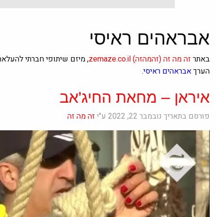
אבראהים ראיסי
באתר
זה מה זה
(זהמהזה)
zemaze.co.il
, מיזם שיתופי חברתי להעלא
הערך
אבראהים ראיסי
.
איראן – מחאת החיג'אב
פורסם בתאריך נובמבר 22, 2022 ע"י
זה מה זה