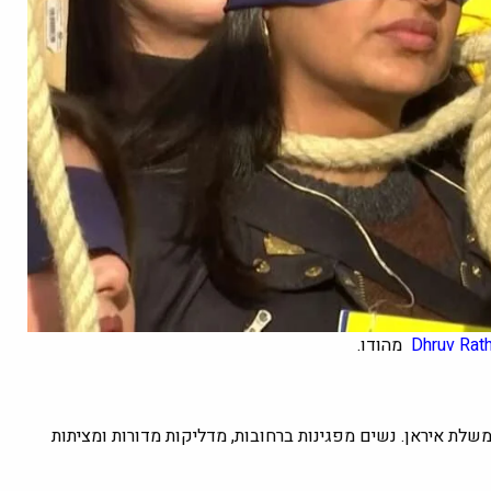
Dhruv Rat
מהודו.
ות סדר נגד ממשלת איראן. נשים מפגינות ברחובות, מדליקות מדורות ומציתות