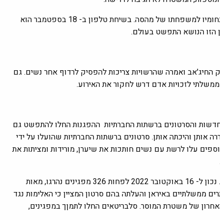
כשההפגנות החלו להתגבר נשיא איראן, אבראהים ראיסי העביר את תנחומיו למשפחתו של מהסה. בשיחת טלפון ב- 18 בספטמבר הוא
 הזו הנושא התפשט בעולם.
 החיג'אב ואמרה שהרשויות צריכות להפסיק לרדוף אחר נשים. גם
ממשלתי לזכויות אדם דרש לחקור את האירוע.
חדשות והסרטונים ברשתות החברתיות ההפגנות החלו להתפשט גם
ה אותן והיכתה אותן. סרטונים ברשתות החברתיות שהועלו על ידי
ספים עלו לרשת עם נשים חותכות את שיערן, מורידות ומציתות את
ההפגנות הפכו לאלימות, הרשויות השתמשו בגז מדמיע ובכוח קטלני. נכון ל- 16 באוקטובר 2022 לפחות 326 מפגינים נהרגו, מאות
רים ממשלתיים באיראן והעלתה בהם סרטון המציין כי האלימות נגד
אחרון של משטרת המוסר. סלבריטאים החלו לתמןך במפגינים,