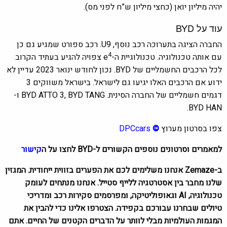
יהיה מיליון יואן (כחצי מיליון ש”ח לפני מס).
עוד על BYD
החברה הציגה בתערוכה רכב נוסף, U9. רכב ספורט שמגיע גם כן
4
עם אותה טכנולוגיה. טכנולוגיית ה-e
צפויה להגיע בעתיד הקרוב
לכל הרכבים החשמליים של BYD. נכון לחודש ינואר 2023 עדיין לא
ידוע אם הרכבים האלו יגיעו גם לישראל. בישראל משווקים 3
דגמים חשמליים של החברה הסינית. BYD ATTO 3, BYD TANG ו-
BYD HAN.
צפו בסרטון מערוץ
©
DPCcars
למאמרים וסרטונים נוספים הקשורים ל-BYD לחצו על ה
קישור
ב-Zemaze אנחנו משלימים לכם את הפערים בזווית ייחודית. המגזין
שלנו מחבר בין אסטרטגיה ללייף סטייל. אנחנו מנתחים לעומק
טכנולוגיה, AI וגאופוליטיקה, ומפרסמים סקירות רכב ומדריכי
טיולים שבחרנו עבורכם בקפידה. הצטרפו אלינו כדי להבין את
המגמות העולמיות מבלי לוותר על הדברים הקטנים של החיים. אתם