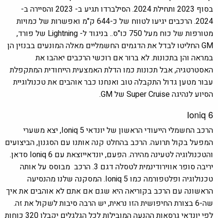
בסוף 2023 ותחילת 2024. הסילברדו תגיע ב- 2023 והסיירה ב-
2024. הרכבים יגיעו לטווח של כ-644 ק"מ ואפשרות של כמויות
מטורפות של כוח מעל 750 כו"ס.. בניגוד ל- Lightning של פורד,
GM החליטו לבדל את הדגמים החשמליים מאלה המונעים בבנזין הן
במראה והן בתכונות. לא ברור אם רוכשי הרכבים יאהבו את
האסטרטגיה, אבל תכונות כמו הדלת האמצעית הייחודית המתקפלת
עבור מטען גדול התקבלה טוב ואנחנו כבר אוהבים את טכנולוגיית
הסיוע לנהיגה Super Cruise של GM.
Ioniq 6
הרכב החשמלי הייעודי הראשון של יונדאי Ioniq 5, יצא משערי
המפעל בקול תרועה. הרכב בהחלט קנה אותנו עם הסגנון, הביצועים
והטכנולוגיה לטעינה מהירה. הפעם, יונדאייוצאת עם Ioniq 6 סדאן.
יריבה סופר אווירודינמית לטסלה דגם 3. הרכב מבוסס על אותה
טכנולוגיה ופלטפורמה כמו Ioniq 5. המסקנה שלנו מהנסיעה
הראשונה עם הרכב בקוריאה היא שגם אם אתם לא אוהבים את איך
שה-6 בצורת החיפושית הזו נראית, יש הרבה סיבות לשקול את זה.
לפי יונדאי גרסאות ההנעה המובילות לכל הגלגלים יקבלו 320 כוחות