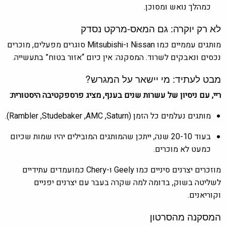
כמהלך נואש ומסוכן.
לא רק יוקרה: גם המאס-מרקט נסדק
מותגים עממיים כמו
Nissan
ו-
Mitsubishi
סוגרים מפעלים, מוכרים
נכסים ונאבקים לשרוד. המסקנה: אין כיום “אזור בטוח” בתעשייה.
מבט לעתיד: מי יישאר על המגרש?
ריי, עם ניסיון של עשרות שנים בענף, מציג פרספקטיבה היסטורית:
מותגים נעלמים כל הזמן (Rambler ,Studebaker ,AMC ,Saturn).
בעוד 20-10 שנה, ייתכן שהמותגים המובילים יהיו שמות שכיום
כמעט לא מוכרים.
מוזכרים יצרנים סיניים כמו
Geely
ו-
Chery
כמועמדים עתידיים
לשליטה בשוק, בדומה למה שקרה בעבר עם יצרנים יפניים
וקוריאנים.
המסקנה מהסרטון