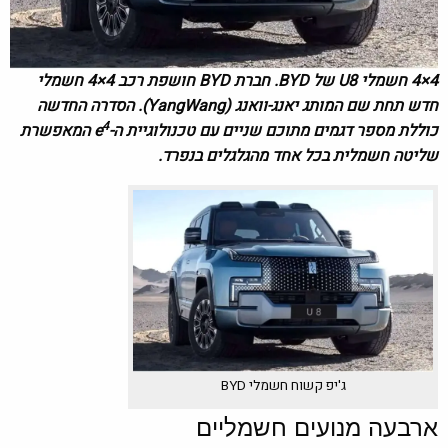
4×4 חשמלי U8 של BYD. חברת BYD חושפת רכב 4×4 חשמלי
חדש תחת שם המותג יאנג-וואנג (YangWang). הסדרה החדשה
4
כוללת מספר דגמים מתוכם שניים עם טכנולוגיית ה-e
המאפשרת
שליטה חשמלית בכל אחד מהגלגלים בנפרד.
ג'יפ קשוח חשמלי BYD
ארבעה מנועים חשמליים