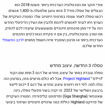
אנדי חוקר את הטכנולוגיה העדכנית ביותר. משנת 2018 הוא
הבעלים של טסלה מודל 3 והוא טוען שלמעלה מ-1,400 אנשים
רכשו טסלה לאחר שצפו בסרטוני היוטיוב שלו. המטרה העיקרית של
הערוץ היא לעזור לאנשים ליהנות ולהבין את העידן הדיגיטלי החדש
הזה על ידי מתן סרטונים חינוכיים ומשעשעים שיעזרו לכם להפיק
את המרב מהטכנולוגיה, בין אם זו סקירת הגאדג'טים החכמים
העדכנית ביותר או סרטון המסביר איזה חשמל מתאים
ל
רכב החשמלי
החדש שלכם.
טסלה 3 החדשה, עיצוב מחדש
טסלה עובדת בסתר על עיצוב מחדש של דגם 3 תחת שם הקוד
"
היילנד
"
Project Highland
. א
בל לא כולם מרוצים מזה, בסרטון הזה
נגלה למה. לפי דוח רויטרס עיצוב מחדש של דגם 3 ייכנס לייצור
ברבעון השלישי של 2023. זה יקרה בשני מפעלי טסלה, גיגה
שאנגחאי (Giga Shanghai) ופרימונט קליפורניה. המטרה העיקרית
של פרויקט Highland כוללת כמה שינויים חיצוניים ושיפור ביצועי