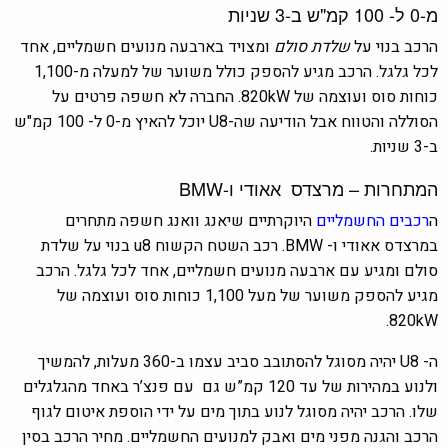
מ-0 ל- 100 קמ"ש ב-3 שניות
הרכב בנוי על
שלדת סולם
ומצויד בארבעה מנועים חשמליים, אחד
לכל גלגל. הרכב מגיע להספק כולל
משוער של למעלה מ-1,100
כוחות סוס ועוצמה של 820kW. החברה לא חשפה פרטים על
הסוללה והטווח אבל הודיעה שה-U8 יוכל להאיץ מ-0 ל- 100 קמ"ש
ב-3 שניות.
המתחרות – מרצדס אאודי ו-BMW
ה
רכבים החשמליים
היוקרתיים שיאנג וואנג חשפה מתחרים
במרצדס אאודי ו- BMW. רכב השטח הקשוח u8 בנוי על שלדת
סולם ומגיע עם ארבעה מנועים חשמליים, אחד לכל גלגל. הרכב
מגיע להספק משוער של מעל 1,100 כוחות סוס
ועוצמה של
820kW.
ה- U8 יהיה מסוגל להסתובב סביב עצמו ב-360 מעלות, להמשיך
ולנוע במהירות של עד 120 קמ”ש גם עם פנצ’ר באחד מהגלגלים
שלו. הרכב יהיה מסוגל לנוע בתוך מים על ידי הוספת איטום לגוף
הרכב והגנה מפני מים ואבק למנועים החשמליים. מחיר הרכב בסין