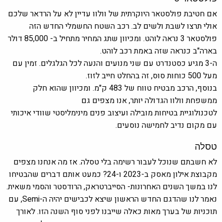
אם חטיבת פולסטאר היוקרתית של וולוו עדיין לא על הרדאר שלכם
אולי תרצו לשבת ולשים לב. רכב השטח החשמלי החדש הזה
פולסטאר 3 נראה לוהט. ומכיוון שתג המחיר מתחיל ב- 85,000 דולר
בארה"ב כנראה שזה באמת רכב לוהט.
ה-3 מגיע כסטנדרט עם שני מנועים והנעה לכל הגלגלים. זמין עם
מעל 500 כוחות סוס, זה בהחלט חייב לזוז.
בנוסף, הרכב מבטיח טווח של 483 ק"מ. ומכיוון שהוא חלק
ממשפחת וולוו הגדולה יותר, אנו מצפים גם
לטכנולוגיית בטיחות מובילה ועיצוב פנים מינימליסטי שוודי איכותי
עם מקום נדיב לחמישה נוסעים.
טסלה
לא חשבתם שנוכל לעבור רשימה בלי טסלה. אז מה אנחנו מצפים
מקבוצת אילון מאסק ב-2023 ו-24? כמעט אותם דברים שהבטיחו
לנו במשך השנים האחרונות- הסייברטראק, הרודסטר והסמי משאית.
נאמר לנו שהדגם החדש הראשון שיצא לכבישים יהיה ה-Semi, עם
תוכניות של בערך מאות כאלה שייבנו לפני סוף השנה הזו. לאורך