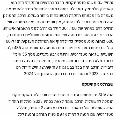
נתחיל עם משהו סופר יוקרתי. הדבר המרשים והיוקרתי הזה הוא
קאדילק סלסטיק. קאדילק רואה במעבר לחשמל סיכוי להחזיר את
מעמדה בין מכוניות היוקרה המשובחות ביותר בעולם. הרכב המסוגנן
הזה בנוי בעבודת יד
לפי הזמנה, אין שניים זהים. זאת המתחרה של
הרולס רויס במחיר של 301,100 דולר בארה"ב לפני התאמות אישיות.
הרכב יגיע עם מערכת הנעה של שני מנועים חשמליים כסטנדרט,
600 כוחות סוס, מספיק כדי לדחוף את המזחלת הענקית הזו ל-100
קמ"ש בפחות מארבע שניות. טווח הנסיעה המשוער הוא 485 ק"מ.
השעיית שגיאה סטנדרטית, והיגוי ארבע גלגלים, מסך 55 אינץ'
ברוחב מלא מידע ובידור תלת מימדית, טכנולוגיית נהיגה בסיוע
דיבורית. הרכב זמין בכל צבע וגוון עור שתרצו. הייצור יחל רק
בדצמבר 2023 והמסירות רק ברבעון הראשון של 2024.
שברולט אקווינוקס
הנה SUV משפחתית עם שם מוכר מבית שברולט. האקווינוקס
הופכת לחשמלית. הרכב עומד לצאת בסתיו 2023. סוללות מהדור
הבא זהות לזה של ההאמר. שברולט מציעה 2 דגמים, סוללה
סטנדרטית עם הנעה קדמית או עם טווח מורחב והנעה לכל