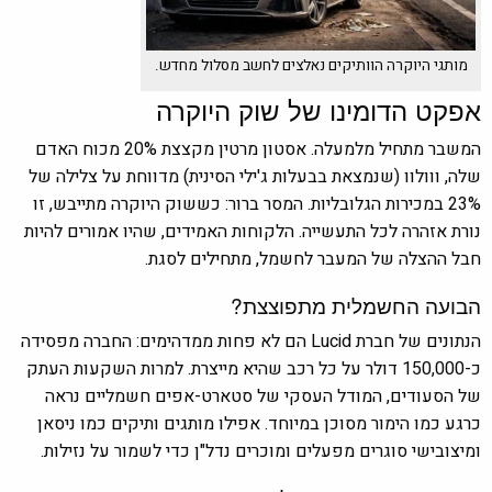
מותגי היוקרה הוותיקים נאלצים לחשב מסלול מחדש.
אפקט הדומינו של שוק היוקרה
המשבר מתחיל מלמעלה. אסטון מרטין מקצצת 20% מכוח האדם
שלה, ווולוו (שנמצאת בבעלות ג'ילי הסינית) מדווחת על צלילה של
23% במכירות הגלובליות. המסר ברור: כששוק היוקרה מתייבש, זו
נורת אזהרה לכל התעשייה. הלקוחות האמידים, שהיו אמורים להיות
חבל ההצלה של המעבר לחשמל, מתחילים לסגת.
הבועה החשמלית מתפוצצת?
הנתונים של חברת Lucid הם לא פחות ממדהימים: החברה מפסידה
כ-150,000 דולר על כל רכב שהיא מייצרת. למרות השקעות העתק
של הסעודים, המודל העסקי של סטארט-אפים חשמליים נראה
כרגע כמו הימור מסוכן במיוחד. אפילו מותגים ותיקים כמו ניסאן
ומיצובישי סוגרים מפעלים ומוכרים נדל"ן כדי לשמור על נזילות.