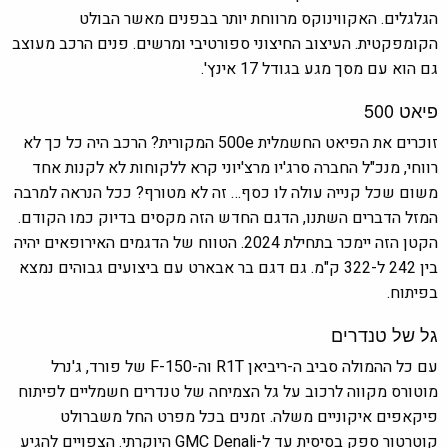
הגלגלים. האקווינוקס מרווחת יותר בבפנים מאשר הבולט
הקומפקטית. העיצוב החיצוני ספורטיבי ומרשים. פנים הרכב מעוצב
גם הוא עם מסך מגע בגודל 17 אינץ'.
פיאט 500
זוכרים את הפיאט החשמלית 500e המקורית? הרכב היה כל כך לא
רווחי, מנכ"ל החברה סרג'יו מרצ'יוני קרא ללקוחות לא לקנות אחד
משום שכל קנייה עולה לו כסף… זה לא מטורף? ככל הנראה למרבה
המזל הדברים השתנו, הדגם החדש הזה מקסים בדיוק כמו הקודם.
הקטן הזה יימכר בתחילת 2024. הטווח של הדגמים האירופאים יהיה
בין 242 ל-322 ק"מ. גם דגם בר אבארט עם ביצועים גבוהים נמצא
בפיתוח.
גל של טנדרים
עם כל ההמולה סביב ה-ריביאן R1T וה-F-150 של פורד, ג'נרל
מוטורס מקווה לרכוב על גל הצמיחה של טנדרים חשמליים לפיתוח
פיקאפים איקוניים משלה. זמנים בכל מפרט החל משברולט
קוטרטור ספק בסיסית עד ל-GMC Denali היוקרתי. הצפויים להגיע