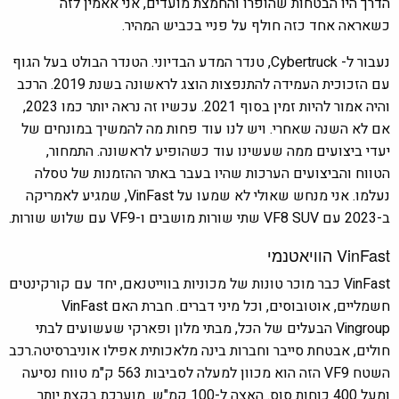
הדרך היו הבטחות שהופרו והחמצת מועדים, אני אאמין לזה
כשאראה אחד כזה חולף על פניי בכביש המהיר.
נעבור ל- Cybertruck, טנדר המדע הבדיוני. הטנדר הבולט בעל הגוף
עם הזכוכית העמידה להתנפצות הוצג לראשונה בשנת 2019. הרכב
והיה אמור להיות זמין בסוף 2021. עכשיו זה נראה יותר כמו 2023,
אם לא השנה שאחרי. ויש לנו עוד פחות מה להמשיך במונחים של
יעדי ביצועים ממה שעשינו עוד כשהופיע לראשונה. התמחור,
הטווח והביצועים הערכות שהיו בעבר באתר ההזמנות של טסלה
נעלמו. אני מנחש שאולי לא שמעו על VinFast, שמגיע לאמריקה
ב-2023 עם VF8 SUV שתי שורות מושבים ו-VF9 עם שלוש שורות.
VinFast הוויאטנמי
VinFast כבר מוכר טונות של מכוניות בווייטנאם, יחד עם קורקינטים
חשמליים, אוטובוסים, וכל מיני דברים. חברת האם VinFast
Vingroup הבעלים של הכל, מבתי מלון ופארקי שעשועים לבתי
חולים, אבטחת סייבר וחברות בינה מלאכותית אפילו אוניברסיטה.רכב
השטח VF9 הזה הוא מכוון למעלה לסביבות 563 ק"מ טווח נסיעה
ומעל 400 כוחות סוס. האצה ל-100 קמ"ש מוערכת בקצת יותר