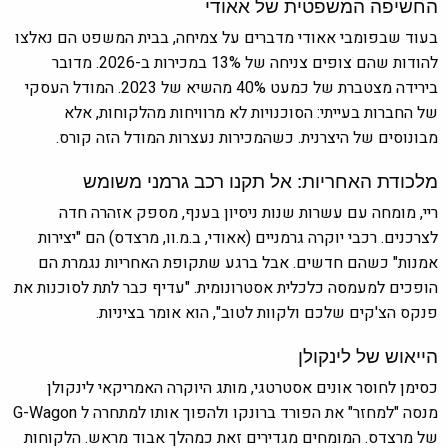
החשיפה המשפטית של אאודי
בעוד שבפומבי אאודי מדברים על צמיחה, בבית המשפט הם נאלצו
להודות שהם צופים צניחה של 13% במכירות ב-2026. מדובר
בירידה מצטברת של כמעט 40% מהשיא של 2023. המודל העסקי
של החברות בעייתי: הסוכנויות לא מרוויחות מהלקוחות, אלא
מבונוסים של היצרנית. כשהמכירות נעצרות המודל הזה קורס.
מלכודת האחריות: אל תקנו רכב גרמני משומש
ריי, מומחה עם עשרות שנות ניסיון בענף, מספק אזהרה חדה
לצרכנים. רכבי יוקרה גרמניים (אאודי, ב.מ.וו, מרצדס) הם "יצירות
אמנות" כשהם חדשים. אבל ברגע שתקופת האחריות נגמרת הם
הופכים למעמסה כלכלית אסטרונומית. "עדיף כבר לתת לסוכנות את
פנקס הצ'קים שלכם ולקוות לטוב", הוא אומר בציניות.
הייאוש של לינקולן
כסימן לחוסר אונים אסטרטגי, מותג היוקרה האמריקאי לינקולן
מנסה "למחזר" את הפורד ברונקו ולהפוך אותו למתחרה ל G-Wagon
של מרצדס. המומחים מגדירים זאת כמהלך אבוד מראש. הלקוחות