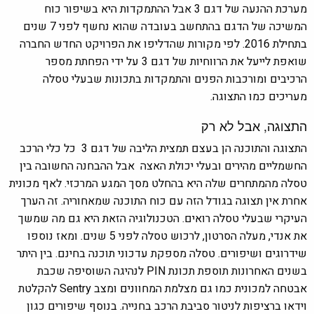
מערכת ההנעה של דגם 3 אבל ההתמקדות היא בשיפור כוח
המשיכה של הדגם בהתחשב בעובדה שהוא נחשף לפני 7 שנים
בתחילת 2016. לפי מקורות שהדליפו את הפרויקט החדש החברה
שואפת לייעל את הרווחיות של דגם 3 על ידי הפחתת מספר
הרכיבים ומורכבות הפנים והתמקדות בתכונות שבעלי טסלה
מעריכים כמו התצוגה.
התצוגה, אבל לא רק
התצוגה והתוכנה הן בעצם תמצית הליבה של דגם 3 כל כלי הרכב
החשמליים מהירים ובעלי יכולת האצה אבל ההבחנה החשובה בין
טסלה מהמתחרים שלה היא בהחלט מסך המגע המרכזי. לאף מכונית
אחרת אין תצוגה בגודל הזה עם כוח התוכנה שמאחוריה. זה הערך
העיקרי שבעלי טסלה רואים. הטכנולוגיה הזאת היא גם מה שמשך
את אנדי, מעלה הסרטון, לרכוש טסלה לפני 5 שנים. ומאז נוספו
שידרוגים ושיפורים. טסלה מספקת עדכוני תוכנה בחינם. בין היתר
בשנים האחרונות תוספת תכונת PIN לנהיגה השוסיפה שכבת
אבטחה למכונית כמו גם מצלמת המחוונים ומצב Sentry להקלטת
וידאו ברציפות לניטור סביבת הרכב בחנייה. בנוסף שיפורים כגון