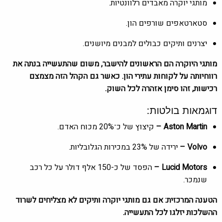
מותגי יוקרה מאבדים רלוונטיות.
סטארטאפים שורפים הון.
יצרנים ותיקים כבולים למבנים מיושנים.
מותגי היוקרה הם הראשונים להישבר, משום שהתעשייה בנתה את
רווחיותה על לקוחות עתירי הון. כאשר גם הקהל הזה מצמצם
רכישות, זהו סימן אזהרה לכל השוק.
דוגמאות בולטות:
Aston Martin –
קיצוץ של כ־20% מכוח האדם.
Volvo –
ירידה של 23% במכירות הגלובליות.
Lucid Motors –
הפסד של כ-150 אלף דולר על כל רכב
שנמכר.
הטענה המרכזית: אם גם מותגי יוקרה ותיקים לא מצליחים לשרוד
ההשלכות יזלגו לכל התעשייה.