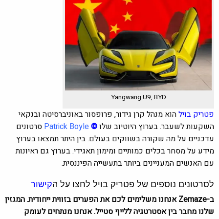
Yangwang U9, BYD
פטריק בויל
הוא מנהל קרן גידור, פרופסור באוניברסיטה ובנקאי
השקעות לשעבר. בערוץ היוטיוב שלו
©
Patrick Boyle
סרטונים
עדכניים על מה שקורה בשווקים בעולם. בין היתר תמצאו בערוץ
מידע על מסחר בכלים כמותיים ומימון תאגידי. בערוץ גם ראיונות
עם האנשים המעניינים ביותר בתעשייה הפיננסית.
לסרטונים נוספים של פטריק בויל לחצו על ה
קישור
ב-Zemaze אנחנו משלימים לכם את הפערים בזווית ייחודית. המגזין
שלנו מחבר בין אסטרטגיה ללייף סטייל. אנחנו מנתחים לעומק