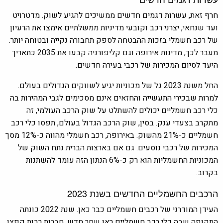
חרף זאת, עשרות דגמים חדשים ממשיכים להגיע לשוק.
מדטרויט
ועד שנחאי, יצרני רכב וקובעי מדיניות ממשלתיים אימצו את הרעיון
של רכב חשמלי בזכות ההבטחה לספק תחבורה נקייה ובטוחה יותר.
מעבר לכך,
מדינות אירופה וגם קליפורניה קבעו את 2035 כתאריך
היעד לסיום המכירות של רכבי בעירה חדשים.
החל משנת 2023 גל של מכוניות יגיע לשווקים הגדולים בעולם.
למרות ש
בכירי התעשייה והחזאים אינם מסכימים לגבי המהירות בה
כלי רכב חשמליים יכולים להשתלט על שוק הרכב העולמי, זה
מתקרב בצעדי ענק. בסין, שוק הרכב הגדול בעולם, תפסו כלי רכב
חשמליים כ-21% מהשוק. באירופה, רכב חשמלי מהווה כ-12% מסך
המכירות של רכבי נוסעים. גם אם בארצות הברית נתח השוק של
המכוניות החשמליות הוא רק כ-6% הנתון הזה עומד להשתנות
בקרוב.
הרכבים החשמליים החדשים בשנת 2023
העידן המודרני של רכבים חשמליים כבר כאן. שנת 2022 כונתה
התקופה שבה כלי רכב חשמליים ראו שחר חדש. חברות רבות קפצו