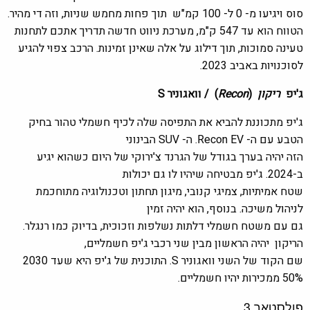
סוס ויגיעו מ- 0 ל- 100 קמ"ש תוך פחות מחמש שניות, וזה די מהיר.
הטווח הוא עד 547 ק"מ, מערכת ניווט חדשה תדריך אתכם לתחנות
טעינה סמוכות, תוך דילוג על אלה שאינן זמינות. הרכב צפוי להגיע
לסוכנויות באביב 2023.
ג'יפ
ריקון
(
Recon
) / וואגוניר S
ג'יפ מתכוננת להביא את התפיסה שלה לכיף חשמלי טהור בחיק
הטבע עם ה- Recon EV. ה- SUV הבינוני
הזה יהיה בערך בגודל של הגרנד צ'ירוקי של היום כשהוא יגיע
ב-2024. ג'יפ מבטיחה שיהיו לו גם יכולות
שטח אמיתיות, צמיגי קנובי, מיגון תחתון וטכנולוגיה מתוחכמת
לניהול משיכה. בנוסף, הוא יהיה זמין
גם עם משטח חשמלי דלתות נשלפות וזכוכית, בדיוק כמו רנגלר.
הריקון יהיה הראשון מבין שני רכבי ג'יפ חשמליים,
שם הקוד של השני וואגוניר S. התוכנית של ג'יפ היא שעד 2030
50% ממכירות יהיו חשמליים.
פולסטאר 3