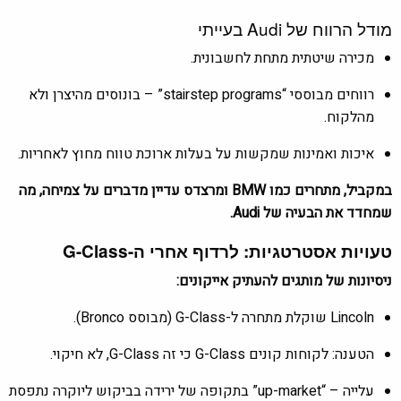
מודל הרווח של Audi בעייתי
מכירה שיטתית מתחת לחשבונית.
רווחים מבוססי “stairstep programs” – בונוסים מהיצרן ולא
מהלקוח.
איכות ואמינות שמקשות על בעלות ארוכת טווח מחוץ לאחריות.
במקביל, מתחרים כמו
BMW
ומרצדס עדיין מדברים על צמיחה, מה
שמחדד את הבעיה של Audi.
טעויות אסטרטגיות: לרדוף אחרי ה-G-Class
ניסיונות של מותגים להעתיק אייקונים:
Lincoln
שוקלת מתחרה ל-G-Class (מבוסס Bronco).
הטענה: לקוחות קונים G-Class כי זה G-Class, לא חיקוי.
עלייה – “up-market” בתקופה של ירידה בביקוש ליוקרה נתפסת