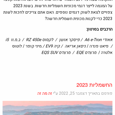
על המגמה לייצר דגמי מכוניות חשמליות חדשות. בשנת 2023
צפויים לצאת לשוק דגמים נוספים. האם אתם צריכים לחכות לשנת
2023 כדי לקנות מכונית חשמלית חדשה?
הרכבים בסרטון
:
אאודי
A6 e-Tron /
פיסקר אושן
/
לקסוס
RZ 450e /
ב.מ.וו
i5
/
פיאט פנדה /
ניסאן אריאה
/
קיה
EV9 /
מיני קופר / לוטוס
אלטרה /
מרצדס
EQE
/
מרצדס
EQS SUV
החשמליות 2023
פורסם בתאריך דצמבר 25, 2022 ע"י
זה מה זה