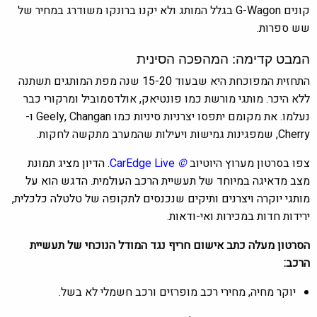
קונים G-Wagon בגלל המותג ולא יקנו ברונקו משודרג במחיר של
שש ספרות.
המבט קדימה: המהפכה הסינית
התחזית המפוכחת היא שבעוד 15-20 שנה מפת המותגים תשתנה
ללא היכר. מותגי מורשת כמו פונטיאק, אולדסמוביל ומרקורי כבר
נעלמו. את מקומם יתפסו יצרניות סיניות כמו Geely, Changan ו-
Cherry, שמפגינות גמישות ויעילות שהמערב מתקשה לחקות.
צפו בסרטון מערוץ היוטיוב
©
CarEdge Live
. הדיון מציג תמונת
מצב מדאיגה במיוחד של תעשיית הרכב העולמית. הדגש הוא על
מותגי יוקרה ויצרנים ותיקים שנכנסים לתקופה של טלטלה כלכלית,
ירידות חדות במכירות ואי-ודאות.
הסרטון מעלה כתב אישום חריף נגד המודל הנוכחי של תעשיית
הרכב:
יוקר מחיה, מחירי רכב מופרזים ורכב חשמלי לא בשל.