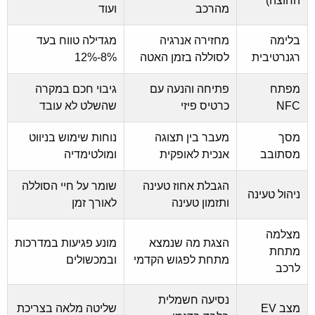
החוצה)
מהרכב
ועוד
בלימה
מחזירה אנרגיה
מגדילה טווח בעד
רגנרטיבית
לסוללה בזמן האטה
8%-12%
מפתח
פתיחה והנעה עם
גיבוי חכם במקרה
NFC
כרטיס פיזי
שהשלט לא עובד
מסך
מעבר בין תצוגה
נוחות שימוש בניווט
מסתובב
אנכית לאופקית
ומולטימדיה
הגבלת אחוז טעינה
שומר על חיי הסוללה
ניהול טעינה
ותזמון טעינה
לאורך זמן
מצלמה
הצגת מה שנמצא
מונע פגיעות במדרכות
מתחת
מתחת לפגוש הקדמי
ובמכשולים
לרכב
נסיעה חשמלית
מצב EV
שליטה מלאה בצריכת