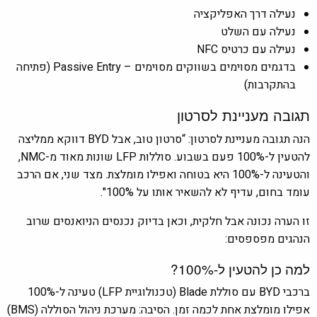
נעילה דרך האפליקציה
נעילה עם השלט
נעילה עם כרטיס NFC
בדגמים מסוימים בשווקים מסוימים – Passive Entry (פתיחה
בהתקרבות)
תגובה מעניינת לסרטון
הנה תגובה מעניינת לסרטון: “סרטון טוב, אבל BYD דווקא ממליצה
להטעין ל-100% פעם בשבוע. סוללות LFP שונות מאוד מ-NMC,
והטעינה ל-100% היא בטוחה ואפילו מומלצת. מצד שני, אם הרכב
עומד בחום, עדיף לא להשאיר אותו על 100%".
זו הערה נכונה אבל חלקית, וכאן בדיוק נכנסים הניואנסים שרוב
הנהגים מפספסים:
למה כן להטעין ל-100%?
ברכבי BYD עם סוללת Blade (טכנולוגיית LFP) טעינה ל-100%
אפילו מומלצת אחת לכמה זמן. הסיבה: מערכת ניהול הסוללה (BMS)