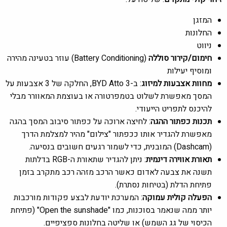
המזגן
החלונות
ניווט
חימום/קירור סוללה
(Battery Conditioning) עוזר בטעינה מהירה
ומוסיף יעילות
מחוות אצבעות למיזוג
: ב-BYD Atto 3, החלקה של 3 אצבעות על
המסך מאפשרת לשלוט בטמפרטורה או בעוצמת המאוורר מבלי
להיכנס לתפריט הייעודי.
תכנות כפתור ההגה
: לחיצה ארוכה על כפתור סיבוב המסך בהגה
מאפשרת להגדיר אותו ככפתור "צילום" מהיר למצלמת הדרך
(Dashcam) המובנית, כדי לשמור רגעים חשובים בנסיעה.
תאורת אווירה דינמית
: ניתן להגדיר שתאורת ה-RGB בדלתות
תשנה את צבעה לאדום כאשר הרכב מזהה רכב מתקרב בזמן
פתיחת הדלת (בטיחות נסתרת).
הפעלה קולית עמוקה
: המערכת יודעת לבצע פקודות מורכבות
יותר ממה שנאמר בסוכנות, כמו "Open the sunshade" (פתיחת
הכיסוי של גג השמש) או שליטה בחלונות ספציפיים.