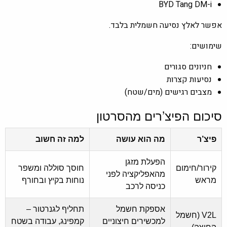
BYD Tang DM-i
אפשר לאלץ נסיעה חשמלית בלבד.
שימושים:
חניונים סגורים
נסיעות קצרות
מצבים רגישים (מים/שטח)
סיכום הפיצ’רים מהסרטון
פיצ’ר
מה הוא עושה
למה זה חשוב
הפעלת מזגן
קירור/חימום
חוסך סוללה ומשפר
מהאפליקציה לפני
מראש
נוחות בקיץ ובחורף
כניסה לרכב
אספקת חשמל
תחליף לגנרטור –
V2L (חשמל
למכשירים חיצוניים
קמפינג, עבודה בשטח