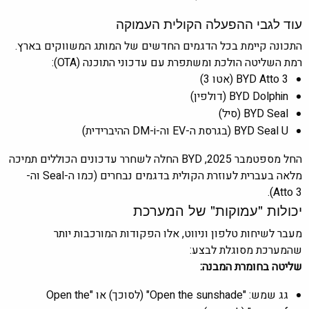
עוד לגבי ההפעלה הקולית העמוקה
התכונה קיימת בכל הדגמים החדשים של המותג המשווקים בארץ.
רמת השליטה הולכת ומשתפרת עם עדכוני התוכנה (OTA):
BYD Atto 3 (אטו 3)
BYD Dolphin (דולפין)
BYD Seal (סיל)
BYD Seal U (בגרסת ה-EV וה-DM-i ההיברידית)
החל מספטמבר 2025, BYD החלה לשחרר עדכונים הכוללים תמיכה
מלאה בעברית לעוזרת הקולית בדגמים נבחרים (כמו ה-Seal וה-
Atto 3).
יכולות "עמוקות" של המערכת
מעבר לשיחות טלפון וניווט, אלו הפקודות המורכבות יותר
שהמערכת מסוגלת לבצע:
שליטה בחומרת המבנה:
גג שמש: "Open the sunshade" (לסוכך) או "Open the