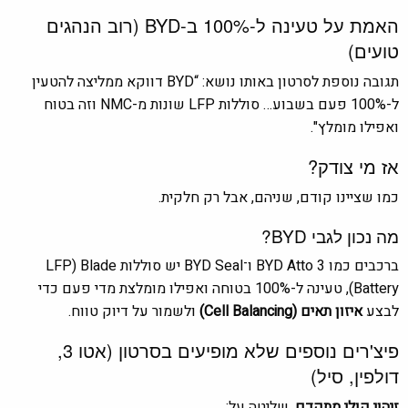
האמת על טעינה ל-100% ב-BYD (רוב הנהגים
טועים)
תגובה נוספת לסרטון באותו נושא: “BYD דווקא ממליצה להטעין
ל-100% פעם בשבוע… סוללות LFP שונות מ-NMC וזה בטוח
ואפילו מומלץ".
אז מי צודק?
כמו שציינו קודם, שניהם, אבל רק חלקית.
מה נכון לגבי BYD?
ברכבים כמו
BYD Atto 3
ו־
BYD Seal
יש סוללות LFP) Blade
Battery), טעינה ל-100% בטוחה ואפילו מומלצת מדי פעם כדי
לבצע
איזון תאים (Cell Balancing)
ולשמור על דיוק טווח.
פיצ'רים נוספים שלא מופיעים בסרטון (אטו 3,
דולפין, סיל)
זיהוי קולי מתקדם
. שליטה על: