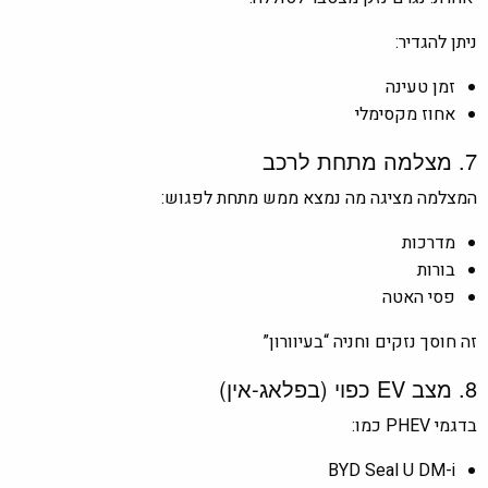
ניתן להגדיר:
זמן טעינה
אחוז מקסימלי
7. מצלמה מתחת לרכב
המצלמה מציגה מה נמצא ממש מתחת לפגוש:
מדרכות
בורות
פסי האטה
זה חוסך נזקים וחניה “בעיוורון”
8. מצב EV כפוי (בפלאג-אין)
בדגמי PHEV כמו:
BYD Seal U DM-i