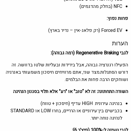
NFC (בחלק מהדגמים)
פחות נפוץ:
Forced EV (רק פלאג-אין – נדיר בארץ)
הערות
לגבי Regenerative Braking (רמה גבוהה):
הפעילו רגנרציה גבוהה, אבל בירידות ובעליות שלטו בדוושה. זה
דורש הסתגלות.מצד שני, אתם מרוויחים חיסכון משמעותי באנרגיה
ושוחקים הרבה פחות את הבלמים.
השורה התחתונה: זה לא “טוב" או "רע” אלא תלוי בסגנון הנהיגה
בנהיגה עירונית HIGH עדיף (חיסכון + טווח)
בכבישים בין־עירוניים או הרריים, בחרו LOW או STANDARD
לנהיגה נוחה יותר.
לגבי טעינה ל-100% (פיצ'ר 6):