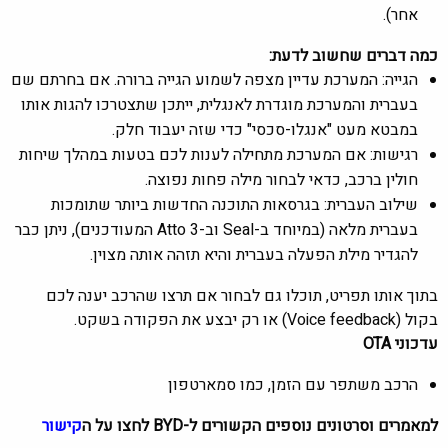
אחר).
כמה דברים שחשוב לדעת:
הגייה: המערכת עדיין מצפה לשמוע הגייה ברורה. אם בחרתם שם
בעברית והמערכת מוגדרת לאנגלית, ייתכן שתצטרכו להגות אותו
במבטא מעט "אנגלו-סכסי" כדי שזה יעבוד חלק.
רגישות: אם המערכת מתחילה לענות לכם בטעות במהלך שיחות
חולין ברכב, כדאי לבחור מילה פחות נפוצה.
שילוב העברית: בגרסאות התוכנה החדשות ביותר שתומכות
בעברית מלאה (במיוחד ב-Seal וב-Atto 3 המעודכנים), ניתן כבר
להגדיר מילת הפעלה בעברית והיא תזהה אותה מצוין.
בתוך אותו תפריט, תוכלו גם לבחור אם תרצו שהרכב יענה לכם
בקול (Voice feedback) או רק יבצע את הפקודה בשקט.
עדכוני OTA
הרכב משתפר עם הזמן, כמו סמארטפון
למאמרים וסרטונים נוספים הקשורים ל-BYD לחצו על ה
קישור