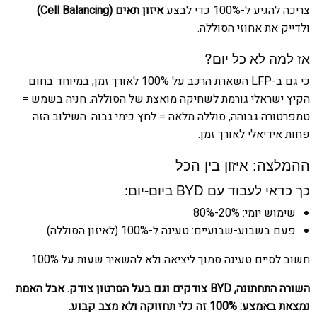
צריכה להגיע ל-100% כדי לבצע
איזון תאים (Cell Balancing)
ולדייק את אחוזי הסוללה.
אז למה לא כל יום?
כי גם ב-LFP השארת הרכב על 100% לאורך זמן, במיוחד בחום
הקיץ ישראלי גורמת לשחיקה מואצת של הסוללה. חניה בשמש =
טמפרטורה גבוהה, סוללה מלאה = לחץ כימי גבוה. השילוב הזה
פחות אידיאלי לאורך זמן.
ההמלצה: איזון בין הכל
כך כדאי לעבוד עם BYD ביום-יום:
שימוש יומי: 20%-80%
פעם בשבוע-שבועיים: טעינה ל-100% (לאיזון הסוללה)
חשוב לסיים טעינה סמוך ליציאה ולא להשאיר שעות על 100%.
השורה התחתונה, BYD צודקים וגם בעל הסרטון צודק. אבל האמת
נמצאת באמצע: 100% זה כלי תחזוקה ולא מצב קבוע.