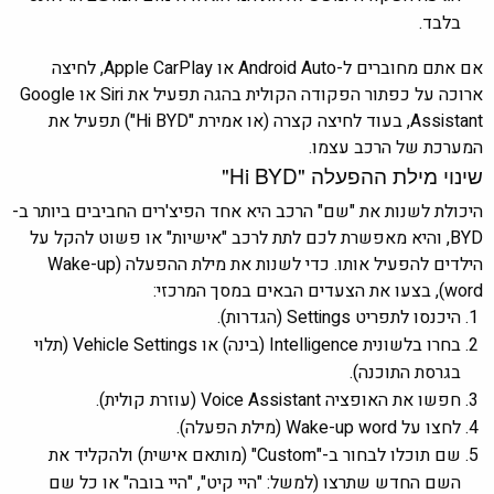
בלבד.
אם אתם מחוברים ל-Android Auto או Apple CarPlay, לחיצה
ארוכה על כפתור הפקודה הקולית בהגה תפעיל את Siri או Google
Assistant, בעוד לחיצה קצרה (או אמירת "Hi BYD") תפעיל את
המערכת של הרכב עצמו.
שינוי מילת ההפעלה "Hi BYD"
היכולת לשנות את "שם" הרכב היא אחד הפיצ'רים החביבים ביותר ב-
BYD, והיא מאפשרת לכם לתת לרכב "אישיות" או פשוט להקל על
הילדים להפעיל אותו. כדי לשנות את מילת ההפעלה (Wake-up
word), בצעו את הצעדים הבאים במסך המרכזי:
היכנסו לתפריט Settings (הגדרות).
בחרו בלשונית Intelligence (בינה) או Vehicle Settings (תלוי
בגרסת התוכנה).
חפשו את האופציה Voice Assistant (עוזרת קולית).
לחצו על Wake-up word (מילת הפעלה).
שם תוכלו לבחור ב-"Custom" (מותאם אישית) ולהקליד את
השם החדש שתרצו (למשל: "היי קיט", "היי בובה" או כל שם