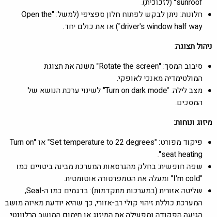
sunroof" (לזכוכית).
חלונות: ניתן לבקש לפתוח חלון ספציפי (למשל: "Open the
driver's window half way") או את כולם יחד.
ניהול תצוגה:
סיבוב המסך: "Rotate the screen" משנה את תצוגת
המולטימדיה מאנכי לאופקי.
מצב לילה: "Turn on dark mode" לשינוי ערכת הנושא של
המסכים.
מיזוג ונוחות:
פיקוד מפורט: "Set temperature to 22 degrees" או "Turn on
seat heating".
שפה חופשית: בחלק מהגרסאות המערכת מבינה ביטויים כמו
"I'm cold" ומעלה את הטמפרטורה אוטומטית.
שליטה אזורית (במערכות מתקדמות): בדגמים כמו ה-Seal,
המערכת כוללת זיהוי קולי רב-אזורי, כך שהיא יודעת מאיזה מושב
הגיעה הפקודה ומפעילה את המיזוג או חימום המושב הרלוונטי