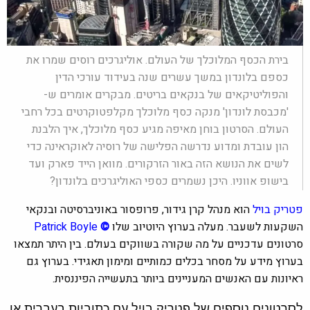
בירת הכסף המלוכלך של העולם. אוליגרכים רוסים שמרו את
כספם בלונדון במשך עשרים שנה בעידוד עורכי הדין
והפוליטיקאים של בנקאים בריטים. מבקרים אומרים ש-
'מכבסת לונדון' מנקה כסף מלוכלך מקלפטוקרטים בכל רחבי
העולם. הסרטון בוחן מאיפה מגיע כסף מלוכלך, איך הלבנת
הון עובדת ומדוע נדרשה הפלישה של רוסיה לאוקראינה כדי
לשים את הנושא הזה באור הזרקורים. מוואן הייד פארק ועד
בישופ אווניו. היכן נשמרים כספי האוליגרכים בלונדון?
פטריק בויל
הוא מנהל קרן גידור, פרופסור באוניברסיטה ובנקאי
השקעות לשעבר. מעלה בערוץ היוטיוב שלו
©
Boyle
Patrick
סרטונים עדכניים על מה שקורה בשווקים בעולם. בין היתר תמצאו
בערוץ מידע על מסחר בכלים כמותיים ומימון תאגידי. בערוץ גם
ראיונות עם האנשים המעניינים ביותר בתעשייה הפיננסית.
לסרטונים נוספים של פטריק בויל עם כתוביות בעברית או