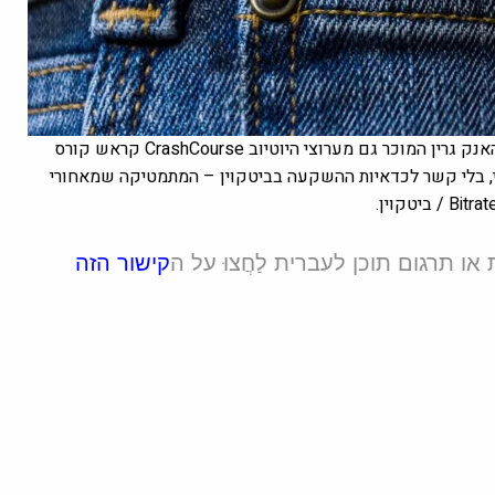
ערוץ יוטיוב המעלה סרטונים מדעיים, מנחי הערוץ הם האנק גרין המוכר גם מערוצי היוטיוב CrashCourse קראש קורס
סקנת הסרטון הנוכחי, בלי קשר לכדאיות ההשקעה בביטקוין – המתמטיקה שמאחורי
או תרגום תוכן לעברית לַחֲצוּ על ה
קישור הזה