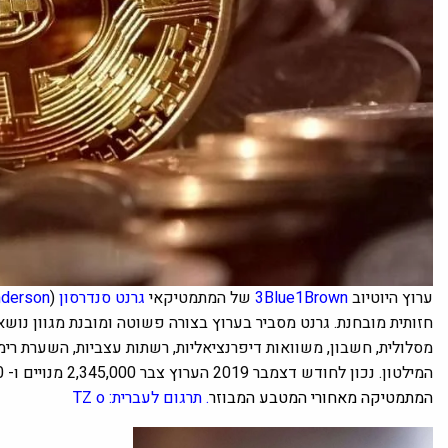
ערוץ היוטיוב
3Blue1Brown
של המתמטיקאי
גרנט סנדרסון
(
nderson
חזותית מובחנת. גרנט מסביר בערוץ בצורה פשוטה ומובנת מגוון נושא
מסלולית, חשבון, משוואות דיפרנציאליות, רשתות עצביות, השערת רימ
המילטון. נכון לחודש דצמבר 2019 הערוץ צבר 2,345,000 מנויים ו- 105,105,460 צפיות. הסרטון הנוכחי –
המתמטיקה מאחורי המטבע המבוזר
.
תרגום לעברית: TZ o