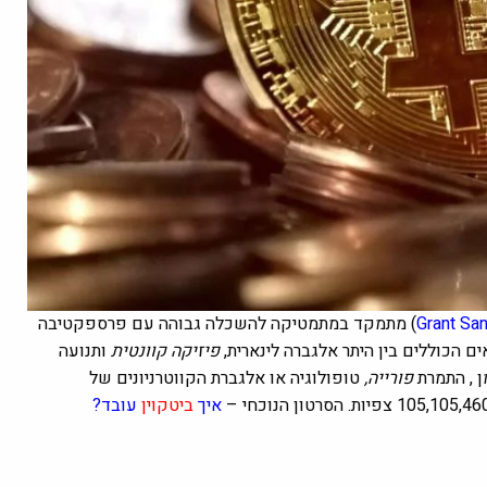
Grant Sa
)
מתמקד במתמטיקה להשכלה גבוהה עם פרספקטיבה
ים ה
כוללים בין היתר אלגברה לינארית,
פיזיקה קוונטית
ותנועה
ן , התמרת
פורייה,
טופולוגיה
או אלגברת הקווטרניונים של
איך
ביטקוין
עובד?