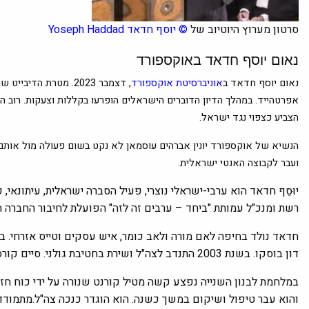
סרטון מערוץ היוטיוב של
©
יוסף חדאד
Yoseph Haddad
נאום יוסף חדאד באוקספורד
נאום יוסף חדאד ב
אוניברסיטת אוקספורד
, דצמבר 2023. מטרת הדיבייט שנערך אחרי
אפרטהייד. במהלך הדיון הדוברים הישראלים הופרעו בקללות וצעקות. רוב הק
הצביע כצפוי נגד ישראל
.
הנשיא של אוקספורד יונין אברהים עוסמאן לא נקט בשום פעולה מול אותם 
ועבר לקבוצה האנטי ישראלית
.
יוּסֵף חדאד הוא ערבי-ישראלי נוצרי, פעיל הסברה ישראלית, עיתונאי,
רשת ומנכ"ל עמותת "ביחד – ערבים זה לזה" הפועלת לחיבור החברה 
חדאד נולד בחיפה לאם מורה ולאב כומר, איש עסקים וטייס אזרחי.
דון בוסקו. בשנת 2003 התנדב לצה"ל ושירת בחטיבת גולני. סיים קורס מ"כים בהצטיינות ושרת כמפקד וסמל מחלקה בגדוד 51.
במלחמת לבנון השנייה נפצע קשה מטיל קורנט שנורה על ידי כוח חז
והוא עבר טיפול ושיקום במשך כשנה. הוא הוגדר כנכה צה"ל.מתמודד כת