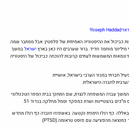
דאד
Yoseph Haddad
 כביכול את ההיסטוריה האמיתית של פלסטין. אבל מסתבר שמה
מיליונר מוחמד חדיד. ברור שערבים היו כאן בארץ
ישראל
במשך
דוגמאות המשמשות לעתים קרובות להוכחה כביכול של היסטוריה
 פעיל חברתי במגזר הערבי בישראל, אושיית
הערבית לחברה הישראלית.
 בהמשך עברה המשפחה לנצרת, שם התחנך בבית הספר הטכנולוגי
באללה. כף רגלו הימנית נקטעה. באשפוזו חוברה כף רגלו מחדש
וצאה מהפציעה עם פוסט טראומה (PTSD).