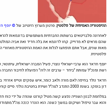
ההיסטוריה האמיתית של פלסטין.
סרטון מערוץ היוטיוב של
©
יוסף ח
לאחרונה סלבריטאים ברשתות החברתיות משתמשים בדוגמאות להראות
שהם מראים לא מדוייק. קחו לדוגמא את בלה חדיד ואת אביה המולטי 
מאות שנים, אבל אתם תופתעו לגלות את האמת ההיסטורית מאחורי ה
פלסטינית.
יוּסֵף חדאד הוא ערבי-ישראלי נוצרי, פעיל הסברה ישראלית, עיתונאי,
רשת ומנכ"ל עמותת "ביחד – ערבים זה לזה" הפועלת לחיבור החברה 
חדאד נולד בחיפה לאם מורה ולאב כומר, איש עסקים וטייס אזרחי.
דון בוסקו. בשנת 2003 התנדב לצה"ל ושירת בחטיבת גולני. סיים קורס מ"כים בהצטיינות ושרת כמפקד וסמל מחלקה בגדוד 51.
במלחמת לבנון השנייה נפצע קשה מטיל קורנט שנורה על ידי כוח חז
והוא עבר טיפול ושיקום במשך כשנה. הוא הוגדר כנכה צה"ל.מתמודד כת