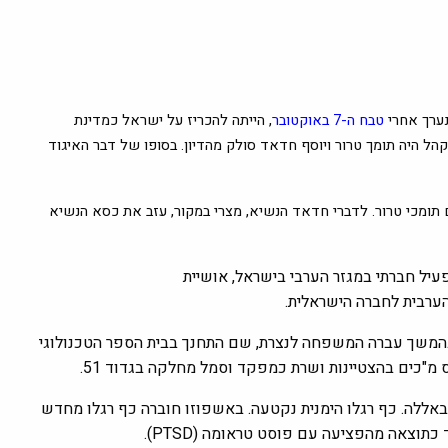
טבח ה-7 באוקטובר
, הייתה להכריז על ישראל כמדינת
הל היה תומך טרור ויוסף חדאד סולק מהדיון. בסופו של דבר האיגוד
תומכי טרור. לדברי חדאד הנשיא, מצרי במקור, עזב את כסא הנשיא
 פעיל חברתי במגזר הערבי בישראל, אושיית
הערבית לחברה הישראלית.
 בהמשך עברה המשפחה לנצרת, שם התחנך בבית הספר הטכנולוגי
באללה. כף רגלו הימנית נקטעה. באשפוזו חוברה כף רגלו מחדש
וצאה מהפציעה עם פוסט טראומה (PTSD).