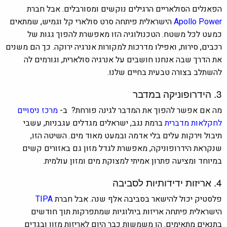
הפאנלים הסולאריים הרגילים נוקשים ומסורבלים. אבל חברת
Apollo Power
הישראלית פיתחה סרט סולארי קל וגמיש, שמתאים
כמעט לכל משטח. הטכנולוגיה הזו מאפשרת להפוך גגות של
רכבים, סירות, ואפילו מדרכות למקורות אנרגיה ירוקה. כך הם משנים
את הדרך שבה אנחנו חושבים על אנרגיה סולארית, וגורמים לה
להשתלב בצורה טבעית בחיים שלנו.
3. הידרופוניקה במדבר
מה אם אפשר להפוך את המדבר לגינה פורחת?
ב-
מרכז ניסויים
לחקלאות מדברית
ברמת נגב, ישראלים מגדלים עגבניות, עשבי
תיבול וירקות עלים בלי אדמה ובמעט מאוד מים. השיטה הזו,
שנקראת הידרופוניקה, מאפשרת לגדל מזון גם באזורים קשים
במיוחד ומציעה פתרון אמיתי למצוקת מים ומזון עולמית.
4. אריזות ידידותיות לסביבה
פלסטיק יכול להישאר בסביבה אלף שנה. אבל חברת
TIPA
הישראלית פיתחה אריזות ביולוגיות שמתפרקות תוך חודשים
בתנאים מתאימים. הן משמשות כבר היום לאריזות מזון ובגדים