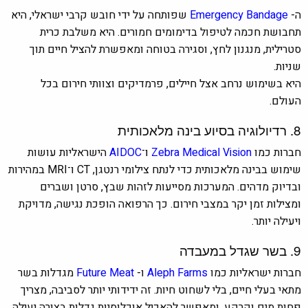
ה-
Emergency Bandage
שפותחה על ידי חובש קרבי ישראלי, היא
תחבושת חכמה לטיפול בדימומים חמורים. היא משלבת כרית
סטרילית, מנגנון לחץ, וסגירה בטוחה ומאפשרת להציל חיים תוך
שניות.
היא בשימוש נרחב אצל חיילים, פרמדיקים וצוותי חירום בכל
העולם.
8. רדיולוגיה בסיוע בינה מלאכותית
חברות כמו
Zebra Medical Vision
ו־
AIDOC
הישראליות עושות
שימוש בבינה מלאכותית כדי לנתח צילומי רנטגן, CT ו־MRI במהירות
ובדיוק מדהים. המערכות מסייעות לזהות שבץ, סרטן ושברים
ומצילות זמן יקר במצבי חירום. כך הרפואה הופכת נגישה, מדויקת
ויעילה יותר.
9. בשר שגדל במעבדה
חברות ישראליות כמו
Aleph Farms
ו-
Future Meat
מגדלות בשר
מתאי בעלי חיים, בלי לשחוט חיות. זה ידידותי יותר לסביבה, מצריך
פחות מים וקרקע, ומאפשר להאכיל אוכלוסיות גדלות בצורה יעילה