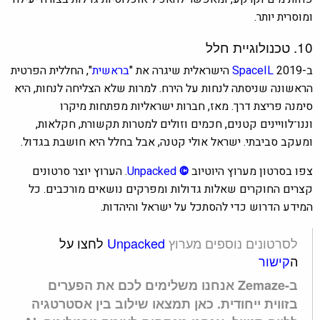
ומוסרית יותר.
10. טכנולוגיית חלל
ב-2019
SpaceIL
הישראלית שיגרה את "
בראשית
", החללית הפרטית
הראשונה שניסתה לנחות על הירח. למרות שלא הצליחה לנחות, היא
סימנה פריצת דרך. מאז, חברות ישראליות מפתחות מיקרו
וננו־לוויינים קטנים, חכמים וזולים למטרות תקשורת, חקלאות,
ומעקב סביבתי. ישראל אולי קטנה, אבל בחלל היא חושבת בגדול.
צפו בסרטון מערוץ היוטיוב
©
Unpacked
.
הערוץ יוצר סרטונים
קצרים החוקרים שאלות גדולות ומפרקים נושאים מורכבים. כל
המידע הדרוש כדי להסתכל על ישראל והיהדות.
לסרטונים נוספים מערוץ
Unpacked
לחצו על
ה
קישור
ב-Zemaze אנחנו משלימים לכם את הפערים
בזווית ייחודית. כאן תמצאו שילוב בין אסטרטגיה