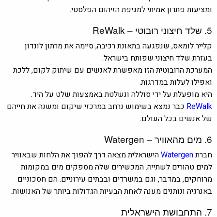
ומציעות פתרון אמיתי למגיפת הזיהום הפלסטי.
5. שלד חיצוני רובוטי – ReWalk
קלייר לומאס, שנפגעה בתאונת רכיבה, סיימה את מרתון לונדון
בעזרת שלד חיצוני שפותח בישראל.
המערכת הרובוטית הזו מאפשרת לאנשים עם שיתוק לקום, ללכת
ואפילו לעלות במדרגות.
היא מופעלת על ידי סוללה ונשלטת באמצעות שלט על היד.
ReWalk
כבר נמצא בשימוש נרחב במרכזי שיקום ומשנה את חייהם
של אנשים בכל העולם.
6. מים מהאוויר – Watergen
חברת
Watergen
הישראלית מצאה דרך להפוך את הלחות שבאוויר
למים טהורים לשתייה. המכשירים שלה מספקים מים במקומות
מרוחקים, במדבר, וגם במשרדים ובבתים עירוניים. הם חסכוניים
באנרגיה ונותנים מענה לאחת הבעיות הגדולות ביותר של האנושות.
7. התחבושת הישראלית