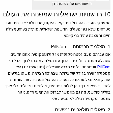
חדשנות ישראלית פורצת דרך
10 חדשנויות ישראליות שמשנות את העולם
ממעמקי מערכת העיכול ועד קצות היקום, מהיכולת לייצר מים ועד
סטייקים שלא געו מעולם. חדשנות ישראלית פותרת בעיות, מצילה
חיים ומעצבת עתיד בר-קיימא.
1. מצלמת הכמוסה – PillCam
אם עברתם פעם גסטרוסקופיה או קולונוסקופיה, אתם יודעים
שזה לא תענוג גדול. צינור ארוך עם מצלמה מוכנס לגוף. אבל ה-
PillCam
שפותחה על ידי חברה ישראלית (גיוון אימג'ינג) היא
קפסולה זעירה בגודל של גלולה שבתוכה מצלמה. פשוט בולעים
אותה, והיא מצלמת את כל מערכת העיכול ומעבירה את התמונות
למכשיר חיצוני. כך ניתן לגלות דימומים, פוליפים וגידולים בלי צורך
בהליך פולשני. וזה גם מאפשר לבדוק את המעי הדק, אזור
שגסטרוסקופיה רגילה לא מגיעה אליו.
2. פאנלים סולאריים גמישים