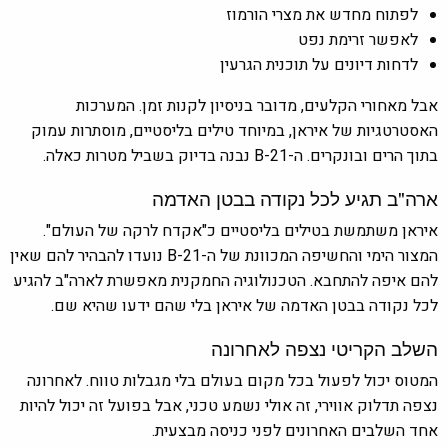
לפתוח מחדש את מצרי הורמוז
לאפשר זרימת נפט
לדחות דיונים על תוכנית הגרעין
אבל מאחורי הקלעים, מדובר בניסיון לקנות זמן. המערכות
האסטרטגיות של איראן, במיוחד טילים בליסטיים, מוסתרות עמוק
בתוך הרים ובונקרים. ה-B-21 נבנה בדיוק בשביל מטרות כאלה.
ארה"ב תגיע לכל נקודה בבטן האדמה
איראן משתמשת בטילים בליסטיים כ"אקדח לרקה של העולם".
המצור הימי והחשיפה המכוונת של ה-B-21 נועדו להבהיר להם שאין
להם איפה להתחבא. הטכנולוגיה החמקנית מאפשרת לארה"ב להגיע
לכל נקודה בבטן האדמה של איראן בלי שהם ידעו שהיא שם.
השלב הקריטי נצפה לאחרונה
המטוס יכול לפעול בכל מקום בעולם בלי מגבלות טווח. לאחרונה
נצפה תדלוק אווירי, זה אולי נשמע טכני, אבל בפועל זה יכול להיות
אחד השלבים האחרונים לפני כניסה מבצעית.