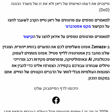
מייצגים את דעתו האישית של ריאן ולא את זו של משרד ההגנה
(DoD).
למאמרים נוספים עם סרטונים של ריאן טייס הקרב לשעבר לחצו
על הקישור
מקס אפטרברנר
למאמרים וסרטונים נוספים על איראן לחצו על ה
קישור
ב-Zemaze אנחנו משלימים לכם את הפערים בזווית ייחודית. המגזין
שלנו מחבר בין אסטרטגיה ללייף סטייל. אנחנו מנתחים לעומק
טכנולוגיה, AI וגאופוליטיקה, ומפרסמים סקירות רכב ומדריכי
טיולים שבחרנו עבורכם בקפידה. הצטרפו אלינו כדי להבין את
המגמות העולמיות מבלי לוותר על הדברים הקטנים של החיים. אתם
במקום הנכון.
היכנסו לדף הפייסבוק שלנו
Facebook
2026 זה מה זה | שיתוף סרטונים מכל העולם בעברית והפצת תוכן