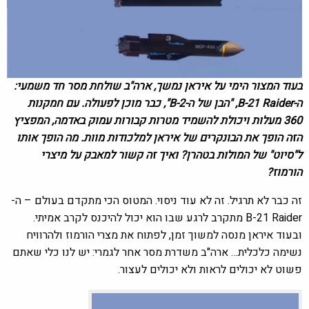
בעוד המצור הימי על איראן נמשך, ארה"ב שולחת מסר חד משמעי:
ה-B-21 Raider, "הבן של ה-B-2", כבר מוכן לפעולה. עם חמקנות
360 מעלות ויכולת להשמיד מטרות קבורות עמוק באדמה, המפציץ
הזה הופך את הבונקרים של איראן למלכודות מוות. מה הופך אותו
ל"סיוט" של המולות בטהרן? ואיך זה קשור למאבק על מיצרי
הורמוז?
זה כבר לא תרגיל. זה לא עוד ניסוי. המטוס הכי מתקדם בעולם – ה-
B-21 Raider מתקרב לרגע שבו הוא יכול להיכנס לקרב אמיתי.
ובעוד איראן מנסה למשוך זמן, לפתוח את מצרי הורמוז ולהרוויח
נשימה כלכלית… ארה"ב משדרת מסר אחר לגמרי: יש לנו כלי שאתם
פשוט לא יכולים לראות ולא יכולים לעצור.