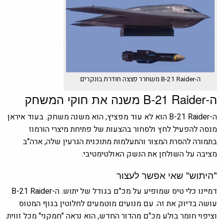
ה-B-21 Raider משחרר פצצה חודרת בונקרים
ה-B-21 Raider משנה את חוקי המשחק
ה-B-21 Raider הוא לא עוד מפציץ, הוא משנה משחק. בעוד איראן
מנסה להפעיל לחץ ולסחור בהצעות של פתיחת מיצרי הורמוז
בתמורה להסרת המצור והתעלמות מתוכנית הגרעין שלה, ארה"ב
מציבה על השולחן את הנשק האולטימטיבי.
"היתוש" שאי אפשר לעצור
דמיינו כלי טיס שמופיע על מכ"ם בגודל של יתוש. ה-B-21 Raider
עושה בדיוק את זה. עם מנועים מוטמעים לחלוטין בגוף המטוס
וציפוי חומר בולע מכ"ם מהדור החדש, הוא נראה "חמקני" מכל זווית.