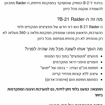
בניגוד ל-B-2 הוותיק שהתמקד בחמקנות חזיתית, ה-Raider מתכונן
להשמדה שקטה מכל כיוון.
מה זה ה-B-21 Raider?
ה-B-21 Raider הוא דור חדש של מפציצים חמקניים ולפי
ההערכות, הראשון מסוגו שמספק חמקנות מלאה ב-360 מעלות. לא
רק מהחזית. לא רק מזווית מסוימת. מכל כיוון.
מה הופך אותו לשונה מכל מה שהיה לפניו?
מנועים "מוטמעים" בתוך גוף המטוס
חומרים סופגי רדאר מתקדמים
חתימת מכ"ם זעירה – ברמה של "יתוש"
עיצוב ללא קצוות מחזירי קרינה
הפחתת חתימת חום (אינפרה־אדום)
התוצאה: כמעט בלתי ניתן לזיהוי, גם למערכות ההגנה המתקדמות
ביותר
בתוך הבונקרים של הרי הגעש