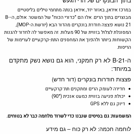
במרכז איראן, באזור יזד, איראן בנתה מתחמי טילים בליסטיים
מבוצרים בתוך הרים. אלו הם "כדורי הכוח" של המשטר. אולם, ה-B-
21 נושא פצצה חודרת בונקרים מהדור הבא (יורשת ה-MOP),
המסוגלת לצלול בזווית של 90 מעלות. זה מאפשר לה לחדור להגנות
הקשוחות ביותר ולהפוך את המחסנים התת-קרקעיים לערימות של
הריסות.
ה-B-21 לא רק חמקני, הוא גם נושא נשק מתקדם
במיוחד:
פצצות חודרות בונקרים (דור חדש)
חדירה לעומק הרים ומתקנים תת־קרקעיים
יכולת פגיעה בזווית כמעט אנכית (90°)
דיוק גם ללא GPS
המשמעות: גם בסיסים שנבנו כדי לשרוד מלחמה כבר לא בטוחים.
לוחמה חכמה: לא רק כוח – גם מידע