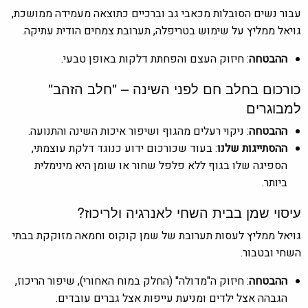
עבור נשים הסובלות מכאבי גב וברכיים כתוצאה מעמידה ממושכת,
גויאל ממליץ על שימוש בטריפלה, תערובת צמחים הודית עתיקה.
ההבטחה
: חיזוק העצם והפחתת דלקות באופן טבעי.
כורכום בחלב חם לפני השינה – "חלב הזהב"
למבוגרים
ההבטחה
: ניקוי רעלים מהגוף ושיפור איכות השינה והתנועה.
ההסתייגות שלנו
: בעוד שכורכום ידוע כנוגד דלקת עוצמתי,
הספיגה שלו בגוף ללא פלפל שחור או שומן היא מינימלית
ביותר.
עיסוי שמן בבית השחי לאנרגיה ולריכוז?
גויאל ממליץ לעסות תערובת של שמן קוקוס וחמאה מזוקקת בבתי
השחי ובטבור.
ההבטחה
: חיזוק ה"מדולה" (החלק במוח האחורי), שיפור הריכוז,
הגבהה אצל ילדים ומניעת עייפות אצל גברים עובדים.