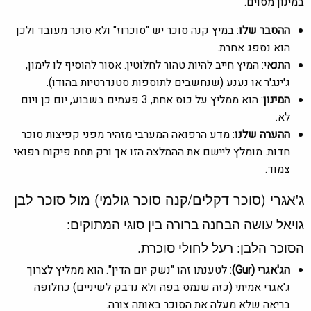
במינון מסוים.
ההסבר שלו
: במיץ קנה סוכר יש "סוכרוז" ולא סוכר מעובד ולכן
הוא נספג אחרת.
התנא
י: המיץ חייב להיות טהור לחלוטין. אסור להוסיף לו לימון,
ג'ינג'ר או נענע (שנחשבים לתוספות סטנדרטיות בהודו).
המינון
: הוא ממליץ על כוס אחת, 3 פעמים בשבוע, יום כן ויום
לא.
ההערה שלנו
: מדע הרפואה המערבי מזהיר מפני קפיצות סוכר
חדות. מומלץ ליישם את ההמלצה הזו אך ורק תחת פיקוח רפואי
צמוד.
ג'אגרי (סוכר דקלים/קנה סוכר גולמי) מול סוכר לבן
גויאל עושה הבחנה ברורה בין סוגי המתוקים:
הסוכר הלבן: רעל לחולי סוכרת.
הג'אגרי (Gur)
: לטענתו זהו "נשק יום הדין". הוא ממליץ לצרוך
ג'אגרי אמיתי (כזה שנמס בפה ולא נדבק לשיניים) כחלופה
בריאה שלא מעלה את הסוכר באותה צורה.