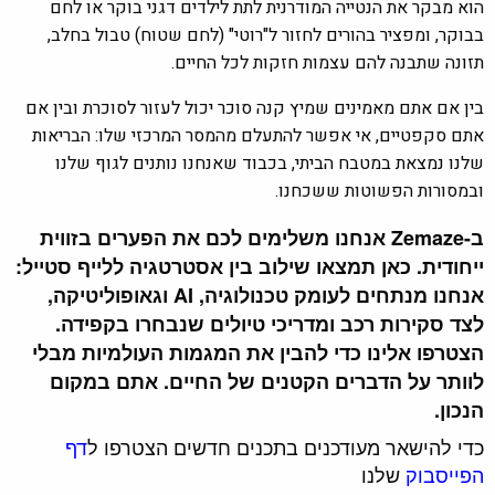
הוא מבקר את הנטייה המודרנית לתת לילדים דגני בוקר או לחם
בבוקר, ומפציר בהורים לחזור ל"רוטי" (לחם שטוח) טבול בחלב,
תזונה שתבנה להם עצמות חזקות לכל החיים.
בין אם אתם מאמינים שמיץ קנה סוכר יכול לעזור לסוכרת ובין אם
אתם סקפטיים, אי אפשר להתעלם מהמסר המרכזי שלו: הבריאות
שלנו נמצאת במטבח הביתי, בכבוד שאנחנו נותנים לגוף שלנו
ובמסורות הפשוטות ששכחנו.
ב-Zemaze אנחנו משלימים לכם את הפערים בזווית
ייחודית. כאן תמצאו שילוב בין אסטרטגיה ללייף סטייל:
אנחנו מנתחים לעומק טכנולוגיה, AI וגאופוליטיקה,
לצד סקירות רכב ומדריכי טיולים שנבחרו בקפידה.
הצטרפו אלינו כדי להבין את המגמות העולמיות מבלי
לוותר על הדברים הקטנים של החיים. אתם במקום
הנכון.
כדי להישאר מעודכנים בתכנים חדשים הצטרפו ל
דף
הפייסבוק
שלנו