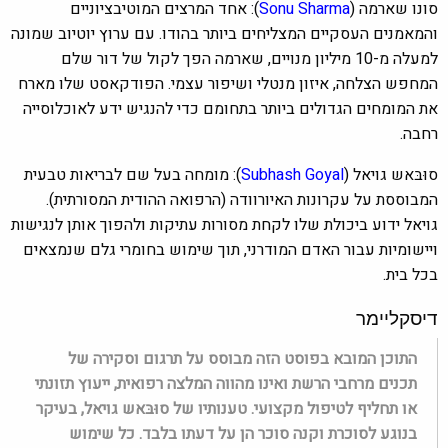
סונו שארמה (
Sonu Sharma
): אחד המרצים המוטיבציוניים
והמאמנים העסקיים המצליחים ביותר בהודו. עם ערוץ יוטיוב שמונה
למעלה מ-10 מיליון מנויים, שארמה הפך לקול של דור שלם
המחפש הצלחה, איזון מנטלי ושיפור עצמי. הפודקאסט שלו מארח
את המומחים הגדולים ביותר בתחומם כדי להנגיש ידע לאוכלוסייה
רחבה.
סוּבּאש גויאל (
l
Subhash Goya
): מומחה בעל שם לבריאות טבעית
המבוססת על עקרונות האיורוודה (הרפואה ההודית המסורתית).
גויאל ידוע ביכולת שלו לקחת מסורות עתיקות ולהפוך אותן לנגישות
ויישומיות עבור האדם המודרני, תוך שימוש בחומרי גלם שנמצאים
בכל בית.
דיסקליימר
התוכן המובא בפוסט הזה מבוסס על תרגום וסקירה של
תכנים מרחבי הרשת ואינו מהווה המלצה רפואית, ייעוץ תזונתי
או תחליף לטיפול מקצועי. טענותיו של סוּבּאש גויאל, בעיקר
בנוגע לסוכרת וקנה סוכר הן על דעתו בלבד. כל שימוש