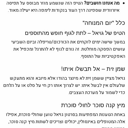
מה אנחנו חושבים?
הטיפ הזה שנשמע מוזר מבוסס על תפיסה
איורוודית שספיגה דרך העור בנקודות לימפה היא יעילה מאוד.
כלל "יום המנוחה"
הטיפ של גויאל – לתת לגוף חופש מהתוספים
במשך שישה ימים לוקחים את הכורכום/טריפלה וביום השביעי
עושים הפסקה מוחלטת. זה גורם לגוף לא להתרגל ומכפיל את
האפקטיביות של התוסף.
שמן זית – אל תבשלו איתו!
גויאל מציין ששמן זית לא מיוצר בהודו אלא מיובא והוא מתעקש
שלעולם אין לבשל איתו. יש לצרוך אותו רק חי על סלט או על הלחם
כדי לשמור על מערכת העצבים.
מיץ קנה סוכר לחולי סוכרת
באחת הטענות המפתיעות בסרטון גויאל טוען שחולי סוכרת, אפילו
אלה המטופלים באינסולין, יכולים וצריכים לשתות מיץ קנה סוכר,