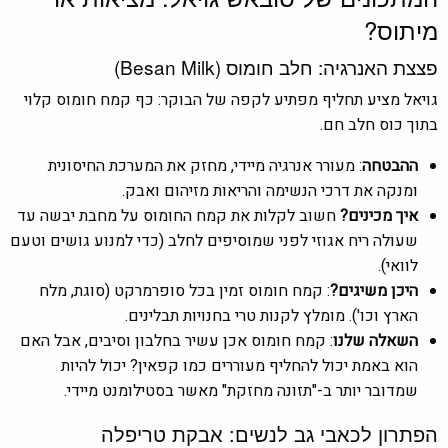
מיתוס?
פצצת האנרגיה: חלב חומוס (Besan Milk)
גויאל מציע תחליף מפתיע לקפה של הבוקר: כף קמח חומוס קלוי
בתוך כוס חלב חם.
ההבטחה
: מעורר אנרגיה מיידי, מחזק את המערכת החיסונית
ומנקה את דרכי הנשימה והריאות מזיהום ואבק.
איך מכינים?
חשוב לקלות את קמח החומוס על מחבת יבשה עד
שעולה ריח אגוזי לפני שמוסיפים לחלב (כדי למנוע גושים וטעם
לוואי).
היכן משיגים?
: קמח חומוס זמין בכל סופרמרקט (סוגת, מלח
הארץ וכו'). מומלץ לקנות טרי בחנויות תבלינים.
השאלה שלנו
: קמח חומוס אכן עשיר בחלבון וסיבים, אבל האם
הוא באמת יכול להחליף מעוררים כמו קפאין? יכול להיות
שמדובר יותר ב-"תזונה מחזקת" מאשר בסטילומנט מיידי.
הפתרון לכאבי גב לנשים: אבקת טריפלה