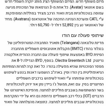
מיזם משותף חדש. המיזם המשותף הציג מותג יוקרה חשמלי חדש
בשם אווטאר (Avatar). כל אחת מ-3 הגרסאות של המכונית מגיעה
עמוסה בטכנולוגיות מבית וואווי. הרכב מצויד בסוללות המסופקות
ע"י CATL ומערכת הנהיגה החכמה של אווטראנס (Avatrans). מחיר
של האווטאר נע בין 52,892 דולר ל- 60,790 דולר.
שיתופי פעולה עם הודו
מדינת טלנגאנה (Telangana) ותאגיד התחבורה המטרופוליטן של
בנגלור בהודו (BMTC) מקבלות אוטובוסים חשמליים מהחברה
הסינית BYD באמצעות שיתוף פעולה עם החברה ההודית אולקטרה
גרינטק Olectra Greentech Ltd. בנוסף, BYD הגדילה ל-8 את
מספר הסוכנויות שהיא מפעילה בהודו. כל זאת קרה למרות המתיחות
הגיאופוליטית בין הודו וסין. בארה"ב הושמעו דאגות בנוגע לשימוש
בטכנולוגיות שפותחו ע"י וואווי לשימוש ברכבים חשמליים
המיוצרים בסין. עם זאת, ממשל ג'ו ביידן נתן אור ירוק לטכנולוגיות
בשר המשתמשת בשבבים מוליכים למחצה. מהפיכת האינטרנט של
הדברים (IOT) בכלי רכב חשמליים נדחפת גם היא על ידי התקדמות
בטכנולוגיית שבבים מוליכים למחצה. כתוצאה מהצלחתה של וואווי