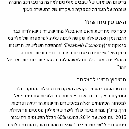
ביישום השימוש של שבבים מוליכים למחצה ברכיבי רכב החברה
שומרת על מעמדה כספקית העיקרית של התעשייה בענף.
האם סין מחדשת?
כיצד סין מחדשת והאם היא בכלל מחדשת, זה נושא לדיון כבר
הרבה זמן וזאת שאלה שקשה לענות עליה. לפי ספרה של אליזבט
סי אקונומי (
Elizabeth Economy)
'המהפכה השלישית', חדשנות
בסין היא "שיפורים מצטברים בעבודה חדשנית יותר מונחה
בתהליכים במטרה לגרום למשהו לעבוד מהר יותר, טוב יותר או זול
יותר".
המירוץ הסיני להצלחה
המגזר העסקי הסיני, הקהילה האקדמית וקהילת המחקר כולם
עוסקים בעיקר בדבר אחד – פיתוח טכנולוגיות עם פוטנציאל
למסחור. הפיתוחים האלה מאפשרים חדשנות הדרגתית ופריצות
דרך. בייג'ין עמדה ביעד שלה לייצר שני מיליון פטנטים עד תחילת
2015. עם זאת, עד 2014, כמעט 60% מכלל הפטנטים היו עבור
פטנטים של "שימוש ועיצוב" שאינם מהווים התקדמות טכנולוגית