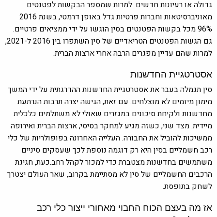
גדולה או רעיונות חדשים. למרות שמספר הבקשות לפטנטים
מאוניברסיטאות וחברות פרטיות גדל באופן דרמטי, בשנת 2016
96% מכל בקשות הפטנטים בסין הוגשו על ידי ממציאים פרטיים.
גם הגשות הפטנטים הטריאדיים של סין השתפרו בין 2016 ל-2021,
למרות שהם עדיין מפגרים הרבה אחרי ארצות הברית.
אסטרטגיית החדשנות
סין תגמלה בעבר את אסטרטגיית החדשנות ההדרגתית על ידי המשך
מימון מיזמים לא מוצלחים. עם זאת, הגישה יצרה תרבות הנרתעת
מחדשנות ולקיחת סיכונים במגזרים שאולי לא משתלמים כלכלית
מיידית. מצד שני, כשזה מגיע למחקר בסיסי, ארצות הברית ואירופה
ממשיכות להוביל את החבורה. העלייה האחרונה בפופולריות של כלי
רכב חשמליים בסין היא רק דוגמה נוספת לכך שעסקים סיניים
משתמשים בחדשנות מצטברת כדי למכור לקהל רחב.כעת, חגיגת
הרכבים החשמליים של סין לא מסתיימת בקרוב, שאר העולם יצטרך
לשחק בתופסת.
אז מה בעצם הכוח החבוי מאחורי ייצור כלי רכב