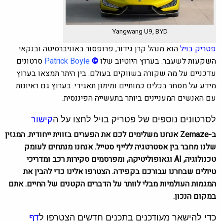
Yangwang U9, BYD
פטריק בויל
הוא מנהל קרן גידור, פרופסור באוניברסיטה ובנקאי
השקעות לשעבר. בערוץ היוטיוב שלו
©
Patrick Boyle
סרטונים
עדכניים על מה שקורה בשווקים בעולם. בין היתר תמצאו בערוץ
מידע על מסחר בכלים כמותיים ומימון תאגידי. בערוץ גם ראיונות
עם האנשים המעניינים ביותר בתעשייה הפיננסית.
לסרטונים נוספים של פטריק בויל לחצו על ה
קישור
ב-Zemaze אנחנו משלימים לכם את הפערים בזווית ייחודית. המגזין
שלנו מחבר בין אסטרטגיה ללייף סטייל. אנחנו מנתחים לעומק
טכנולוגיה, AI וגאופוליטיקה, ומפרסמים סקירות רכב ומדריכי
טיולים שבחרנו עבורכם בקפידה. הצטרפו אלינו כדי להבין את
המגמות העולמיות מבלי לוותר על הדברים הקטנים של החיים. אתם
במקום הנכון.
כדי להישאר מעודכנים בתכנים חדשים הצטרפו ל
דף