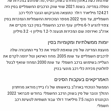
שולטות כעת באופן מוחלט בשוק הסיני, מה שפוגע במכירות של
טסלה במדינה. בשנת 2021 שווי שוק הרכבים החשמליים בסין היה
124.21 מיליארד דולר. כתוצאה מהביקוש הגובר לכלי רכב
חשמליים, עד סוף 2022 מספר המכוניות החשמליות הנמכרות בסין
צפוי להגיע ל-6 מיליון. ענף הרכב החשמלי בסין כבר מקדים את
ארה"ב ואירופה שם המכירות תגענה ל-1.2 מיליון ו- 3.2 מיליון.
יומות ממשלתיות ומקומיות בסין
מועצת המדינה של סין שואפת להמיר את כל ציי התחבורה שלה
לרכבים חשמליים עד שנת 2035. מחוז האינאן נטל יוזמה לקדם את
העלייה בשימוש ברכב חשמלי. עד שנת 2030 המחוז שואף לבטל
לחלוטין מכירת כלי רכב מונעי בנזין.
האמריקאים בעקבות הסינים
הממשל הנוכחי בארה"ב בראשותו של ג'ו ביידן מודאג מהיתרון
ההולך וגובר של סין בשוק הרכב החשמלי. בחודש פברואר 2022
הקונגרס הקצה 7.5 מיליארד דולר עבור תשתיות לטעינת רכב
חשמלי.