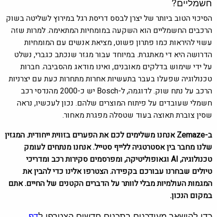
חשמליים?
הסיכוי הטוב ביותר של יצרן לבסס דריסת רגל במירוץ לשליטה בשוק
הרכבים החשמליים הוא השקעה במומחיות המתאימה. למרות שזה
עשוי להיראות כמו פתרון פשוט, מציאת אנשים עם המומחיות
הדרושה היא די מאתגרת. במיוחד עבור מגזר שנכתב כגברי, נשלט
על ידי שימוש בדלקים מאובנים, ואינו מודאג מהסביבה. חברות
טכנולוגיה שפעלו בעבר בתעשיות אחרות מתחרות כעת עם יצרניות
הרכב על נתח שוק. לדוגמה, ל-Bosch יש כ-2000 מהנדסי רכב
חשמלי שעובדים על פיתוח המוצרים שלהם. נכון לעכשיו, נראה
שסין צוברת תאוצה בעוד שטסלה מפגרת מאחור.
ב-Zemaze אנחנו משלימים לכם את הפערים בזווית ייחודית. המגזין
שלנו מחבר בין אסטרטגיה ללייף סטייל. אנחנו מנתחים לעומק
טכנולוגיה, AI וגאופוליטיקה, ומפרסמים סקירות רכב ומדריכי
טיולים שבחרנו עבורכם בקפידה. הצטרפו אלינו כדי להבין את
המגמות העולמיות מבלי לוותר על הדברים הקטנים של החיים. אתם
במקום הנכון.
כדי להישאר מעודכנים בתכנים חדשים הצטרפו ל
דף