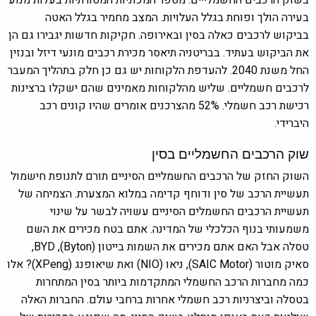
בשוק הרכבים החשמלייים. מספר המכוניות המסורתיות בעלות מנוע
בעירה הולך ופוחת בגלל העלויות. המצב מחמיר בגלל האטה
בביקוש לרכבים כאלה בסין ובאירופה. חקיקות חדשות יגבירו גם הן
את הביקוש בעתיד. בבריטניה תיאסר מכירת רכבים מונעי דיזל ובנזין
החל משנת 2040. להעדפת הלקוחות יש גם כן חלק בתהליך המעבר
לרכבים חשמליים. שליש מהלקוחות מאמינים שהם ישקלו ברצינות
רכישת רכב חשמלי. 52% מהצרכנים אומרים שהיו קונים רכב
היברידי.
שוק הרכבים החשמליים בסין
השוק החזק של הרכבים החשמליים הסיניים תורם לתנופת חישמול
תעשיית הרכב של סין ודוחף קדימה במלוא המצערת. הצמיחה של
תעשיית הרכבים החשמלים הסיניים עשויה לבשר על שינוי
משמעותי בנוף הכלכלי של המדינה. אתם בטח מכירים את השם
טסלה אבל האם אתם מכירים את השמות בייטון (Byton), BYD,
סאיק מוטור (SAIC Motor), ניאו (NIO) ואת שיאופנג (XPeng)? אלו
כמה מחברות הרכב החשמלי המתקדמות ביותר בסין המתחרות
בטסלה וביצרניות רכב חשמלי אחרות ברחבי עולם. החברות האלה