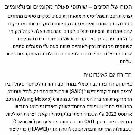
הכוח של הסינים – שיתופי פעולה מקומיים ובינלאומיים
יצרניות רכב חשמלי סיניות מתאחדות כעת. עסקים סיניים מתחרים
בטסלה בכך שהם רואים מגמות מתפתחות מוקדם יותר ומספקים
להם פתרונות. והסינים יכולים לקדם פתרונות כאלה לקהל מקומי
גדול תוך פרק זמן קצר. קו חדש של מכירת רכבים חשמליים
לשווקים מקומיים ובין-לאומיים פותח כעת ע"י מפעלים סיניים.
אותם מפעלים פועלים יחד לפיתוח הטכנולוגיות המתקדמות ביותר
שלהם.
חדירה גם לאינדונזיה
באינדונזיה הוצג רכב חשמלי במחיר סביר הודות לשיתוף פעולה בין
'סאיק מוטור קורפוריישן' (SAIC) שבבעלות המדינה, ג'נרל מוטורס
האמריקאית והחברה הסינית וולינג מוטורס (Wuling Motors). הרכב
החשמלי החדש שפותח במיוחד לשוק האינדונזי הוצג בחודש
אוגוסט 2022 ע"י השגריר הסיני בג'קרטה לו קאנג. יצרנית הסוללות
הגדולה ביותר בסין CATL חברה כוחות עם צ'אנגאן (Chang'an)
שבבעלות המדינה וחברת הטכנולוגיה וואווי (HUAWEI) כדי ליצור