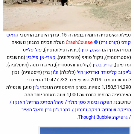
נפילת האימפריה הרומית במאה ה-15. ערוץ היוטיוב החינוכי
קראש
קורס
(
קורס זריז
)
©
CrashCourse
מעלה תכנים במגוון נושאים.
מנחי הערוץ הם
האנק גרין
(כימיה ופילוסופיה),
פיל פלייט
(אסטרונומיה), ניקול סוויני (סוציולוגיה),
קארי-אן פילבין
(מחשבים
ומדעים),
קרייג בנזין
(קולנוע והיסטוריה), מייק רוגנטה (מיתולוגיה),
ג'ייקוב קליפורד
ו
אדריאן היל
(כלכלה)
ו
ג'ון גרין
(היסטוריה). נכון
לחודש נובמבר 2019 הערוץ צבר 10,477,732 מנויים ו-
1,150,514,290 צפיות. בפרק ההיסטוריה הנוכחי
ג'ון
טוען שנפילת
האימפריה הרומית התרחשה 1,000 שנה מאוחר יותר ממה
שחשבנו.
הפקה ובימוי: סטן מולר / ניהול תסריט: מרדית' דאנקו /
מפיקה שותפה: דניקה ג'ונסון / כתבו: ג'ון גרין וראול מאייר
/ גרפיקה: Thought Bubble,