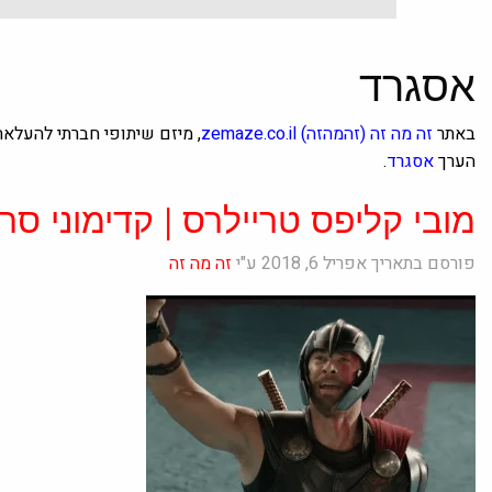
אסגרד
באתר
זה מה זה
(זהמהזה)
zemaze.co.il
, מיזם שיתופי חברתי להעלא
הערך
אסגרד
.
מובי קליפס טריילרס | קדימוני סרטים | 
פורסם בתאריך אפריל 6, 2018 ע"י
זה מה זה