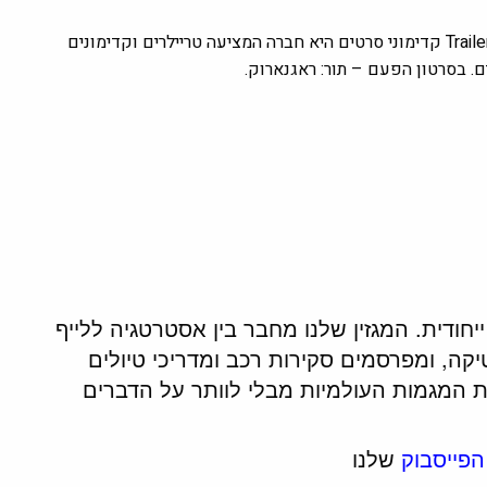
מובי קליפס טריילרס | קדימוני סרטים | תור: ראגנארוק #1 (2017) Trailers קדימוני סרטים היא חברה המציעה טריילרים וקדימונים
. בסרטון הפעם – תור: ראגנארוק.
ית ייחודית. המגזין שלנו מחבר בין אסטרטגיה ללייף
חים לעומק טכנולוגיה, AI וגאופוליטיקה, ומפרסמים סקירות רכב ומדריכי טיולים
ת המגמות העולמיות מבלי לוותר על הדברים
הפייסבוק
שלנו