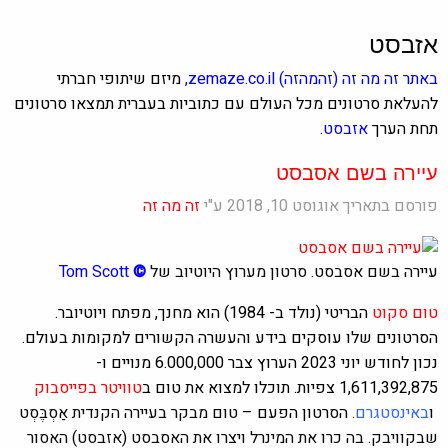
אזבסט
באתר
זה מה זה
(זהמהזה)
zemaze.co.il
,
מיזם שיתופי חברתי
להעלאת סרטונים מכל העולם עם כתוביות בעברית תמצאו סרטונים
תחת הערך
אזבסט
.
עיירה בשם אסבסט
פורסם בתאריך אוגוסט 10, 2018 ע"י
זה מה זה
עיירה בשם אסבסט. סרטון מערוץ היוטיוב של
©
Tom Scott
טום סקוט
הבריטי (נולד ב- 1984) הוא מחנך, מפתח ויוטיובר.
הסרטונים שלו עוסקים בידע והעשרה הקשורים למקומות בעולם.
נכון לחודש יוני 2023 הערוץ צבר 6.000,000‏‏ ‏מנויים‏ ו-
1,611,392,875 צפיות. תוכלו למצוא את טום ב
טוויטר
בפייסבוק
ו
ב
אינסטגרם
. הסרטון הפעם –
טום מבקר בעיירה הקנדית אַסְבֶּסְט
שבקוויבק.
בה כרו את המינרל ויצרו את האסבסט (אזבסט) האסור