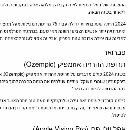
ההצבעה של בעלי המניות לא התקבלה במלואה אלא בעקבות החלטה 
דלאוור בשנה הבאה.
2024 הייתה שנת בחירות גדולה עבור 76 
ואינדונזיה יותר אנשים הצביעו השנה מאי פעם. בגרמניה הפרלמנט 
למדינה עם ירידה ארוכת טווח בפריון. אבל זה צפוי לעזור להצמחת ת
פברואר
תרופת ההרזיה אוזמפיק (Ozempic)
בשנת 
דירקטוריון שומרי משקל. צופים שולחים את מניות החברה לתוך סיכו
כמו ההרגשה להיות רזה מאד".
ג'יימס קורדון לעומת זאת גילה שלנקניקיות טעם טוב יותר מאשר או
עכשיו נראה שאני יוד.,זה קצת בדיחה מרושעת ג'יימס קורדון הבחו
לטיפול.
אפל ויז'ן פרו (Apple Vision Pro)