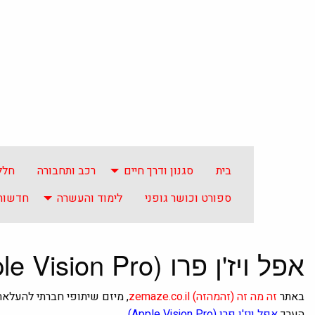
בית
סגנון ודרך חיים
רכב ותחבורה
חלל
ספורט וכושר גופני
לימוד והעשרה
חדשות 
אפל ויז'ן פרו (Apple Vision Pro)
באתר
זה מה זה
(זהמהזה)
zemaze.co.il
, מיזם שיתופי חברתי להעלא
הערך
אפל ויז'ן פרו (Apple Vision Pro).