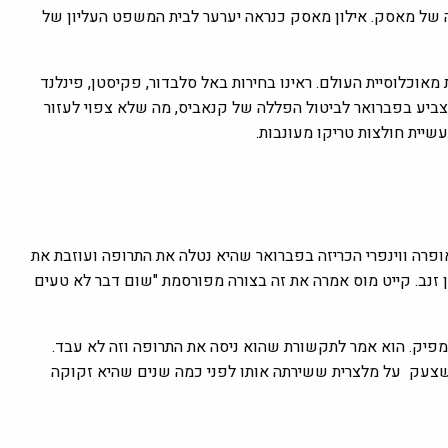
של מאסק. אילון מאסק כנראה יערער לבית המשפט העליון של
מדינות המכילות מעל מחצית מאוכלוסיית העולם. ראינו בחירות באל סלבדור, פקיסטן, פינלנד
הצביע בפברואר לביטול הפללה של קנאביס, מה שלא צפוי לעזור
עשיית חולצות טריקו מעונבות.
2024 כולם מדברים על תרופת ההרזיה אוזמפיק (Ozempic). אופרה ווינפרי הכריזה בפברואר שהיא נטלה את התרופה ועוזבת את
ן זנב. קייט מוס אמרה את זה בצורה מפורסמת "שום דבר לא טעים
זמפיק. הוא אמר לתקשורת שהוא ניסה את התרופה וזה לא עבד.
ר שצעק על מלצרית ששירתה אותו לפני כמה שנים שהיא זקוקה