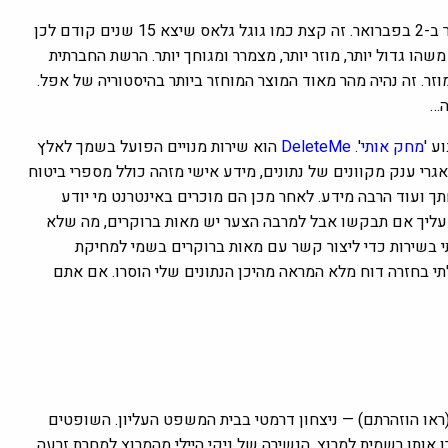
שוחרר ב-2 בפברואר. זה קצת כמו גוגל גלאס שיצא 15 שנים קודם לכן
ו גדול יותר, מוזר יותר, מצמרר ומגוחך יותר. הרשת החברתית
ר. זה נהיה מהר מאוד המוצר המוחזר ביותר בהיסטוריה של אפל.
ה…
ע '
מחק אותי
'.
DeleteMe
הוא שירות מנויים הפועל בשמך לאלץ
רי ענק מקוונים של נתונים, מידע אישי מזהה כולל מספרי ביטוח
תך ועוד הרבה מידע. לאחר מכן הם מוכרים באינטרנט מי יודע
 עליך אם תבקשו אבל למרבה הצער יש מאות ברוקרים, מה שלא
 בשירות כדי ליצור קשר עם מאות ברוקרים בשמי למחיקת
י בחזרה דוח מלא המראה מהיכן הנתונים שלי הוסרו. אם אתם
ו הוזהרתם) — ניצחון דרמטי בבית המשפט העליון. השופטים
אותו רשמית למרוץ. הנשירה של ניקי היילי מהמרוץ למחרת זרעה