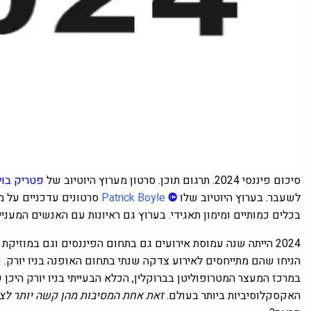
סיכום פיננסי 2024. תרגום תוכן. סרטון מערוץ היוטיוב של
פטריק בוי
לשעבר. בערוץ היוטיוב שלו
©
Patrick Boyle
סרטונים עדכניים על מ
בכלים כמותיים ומימון תאגידי. בערוץ גם ראיונות עם האנשים המעניי
2024 הייתה שנה עמוסת אירועים גם בתחום הפיננסים וגם במוזיקת ​​הראפ. לפני שנה בלבד כשאנשים הזכירו את Met היי טק Gala
הניחו שהם מתייחסים לאירוע צדקה שנתי בתחום האופנה בניו יורק.
במרכז המעצר המטרופוליטן בברוקלין, הכלא הבעייתי בניו יורק היכן 
האקסקלוסיביות ביותר בעולם.
זאת אחת המסיבות מהן קשה יותר לצ