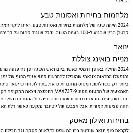
הבאה?
מלחמות בחירות ואסונות טבע
2024 הייתה שנה של מלחמות בחירות ואסונות טבע. ראינו ליקוי חמה,
קרטר) הבין שהגיע ל-100 בעיות השנה. וככל שנגיד פחות על כך יהיה טוב יותר.
ינואר
מניית בואינג צוללת
והופעלו התראות צונאמי שהובילו להתרעות פינוי אזורי החוף של יפן.
ביותר רק כשדלתות המטוס מחוברות כראוי. בתחילת חודש ינואר
טיסת
האמצעית של המטוס מסוג MAX737-9 התנפצה ויצאה ממקומה דקות לאחר ההמראה. המניה של בואינג
יום,
משקיעים מודאגים חששו שאיכות הבנייה של המטוסים היא כמו
חווה פציעות חמורות. אבל אצבעו של יוטיובר נתקעה כאשר דלת תא
בחירות ואילון מאסק