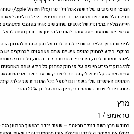
המוצר הכי מוגזם של השנה
אפל ויז'ן פרו (Apple Vision Pro)
ונפל בגלל שאנשים מצאו את זה מוזר ומפחיד. אפל החליטה לעשות משה
הייתה מלאה בתמונות של אנשים שחובשים אותו בפומבי ומתנהגים מוז
עכשיו יש שמועות שזה עומד להתבטל מכיוון ש… ובכן תסתכלו על ז
לפני שנמשיך הלאה הרשו לי לספר לכם על נותן החסות לסרטון השבו
ברוקרי מידע למחוק נתונים אישיים שהם מאחסנים. לברוקרים יש מאג
לאומי, תעודות לידה, מידע על כתובות בעבר ובהווה, על קרובי משפח
למי.ברוקרי מידע חייבים על פי חוק למחוק כל מידע שהם מאחסנים
עושה את זה קל ויכול לקחת נצח ליצור קשר עם כולם. אני השתמשתי
הנתונים האישיים שלי בשמי וגם לטפל בכל התנגדות שקיבלתי. קיבלת
מתחברים לשירות השתמשו בקופון הנחה על סך 20% ממני.
מרץ
טראמפ / 1
בחודש מרץ רשם דונלד טראמפ — שעוד יככב בהמשך הסרטון הזה (רא
ביטלו את פסיקת קולורדו שפסלה אותו מהתמודדות לנשיאות, והחזירו 