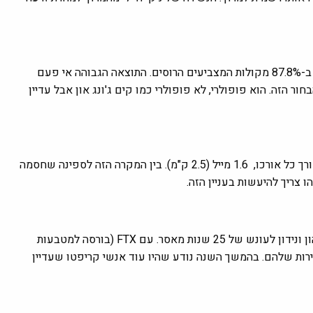
לאחר שדיכא ורצח יריבים כמיטב המסורת ברוסיה, ולדימיר פוטין זכה ב-87.8% מקולות המצביעים הרוסים. התוצאה הגבוהה אי פעם
ור הזה. הוא פופולרי, לא פופולרי כמו קים ג'ונג און אבל עדיין
בחודש מרץ ספינת משא שפגעה בגשר במרילנד גורמת לו לקרוס לאורך כל אורכו, 1.6 מייל (2.5 ק"מ). בין המקרה הזה לספינה שחסמה
 צריך להיעשות בעניין הזה.
בחודש מרץ הורשע סם בנקמן פריד בהונאה וקשירת קשר להלבנת הון ונידון לעונש של 25 שנות מאסר. עם FTX (בורסה למטבעות
ירות שלהם. בהמשך השנה נודע שהיו עוד אנשי קריפטו שעדיין