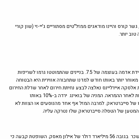
 גשר קורס והיינו מודאגים ממזל"טים מסתוריים ג'יי-זי (שון קורי
2024 תחילה באופן דרמטי כאשר ביום ראש השנה יפן נזדעזעה מרעידת אדמה בעוצמה של 7.5. בניינים שהתמוטטו גרמו לשריפות
 מאוחר יותר באותו חודש למדנו שתחבורה אווירית היא הבטוחה
 אלסקה איירליינס נאלצה לבצע נחיתת חירום לאחר שדלת החירום
ירדה ב-10% באותו
 של סייברטראק.
למרבה המזל אף אחד מהנוסעים או הצוות לא
 המטען של הטסלה סייברטראק שלו נטרקה עליה.
לקראת סוף ינואר שופטת בית המשפט בדלאוור פסקה נגד חבילת השכר בגובה 56 מיליארד דולר של אילון מאסק. השופטת קבעה כי