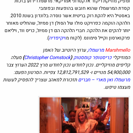
ומפיק מוזיקת ריקוד אלקטרוני אמריקאי. מרשמלו ידוע בזכות
קסדת המרשמלו שהוא חובש בהופעות ובפומבי.
באסטיל היא להקת רוק בריטית אשר נוסדה בלונדון בשנת 2010.
הלהקה הוקמה כפרויקט סולו של הסולן דן סמית', שהחליט מאוחר
יותר להקים את הלהקה. חברי הלהקה הם דן סמית', כריס ווד, ויליאם
פרקוארסון וקייל סימונס. (לקוח מ
ויקיפדיה
).
Marshmello
מרשמלו
, ערוץ היוטיוב של האמן
המוזיקלי
כריסטופר
קומסטוק
(
Christopher Comstock
)
מעלה
קליפים מוזיקליים. נכון לחודש נכון לחודש מרץ 2022 הערוץ צבר
54,900,000 מנויים ו- 12,812,791,529 צפיות. הסרטון הפעם:
מרשמלו ואן מארי – חברים
תזכורת למאהב שצריך להפסיק לעשות
מעצמו טיפש.