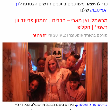
כדי להישאר מעודכנים בתכנים חדשים הצטרפו ל
דף
הפייסבוק
שלנו
מרשמלו ואן מארי – חברים | *המנון פריינד זון
רשמי* | הקליפ
פורסם בתאריך אוקטובר 21, 2019 ע"י
זה מה זה
כריסטופר קומסטוק
, הידוע בשם הבמה מרשמלו, הוא די ג'יי