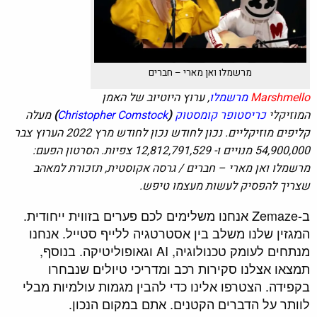
מרשמלו ואן מארי – חברים
Marshmello
מרשמלו
, ערוץ היוטיוב של האמן
המוזיקלי
כריסטופר
קומסטוק
(
Christopher Comstock
)
מעלה
קליפים מוזיקליים. נכון לחודש נכון לחודש מרץ 2022 הערוץ צבר
54,900,000 מנויים ו- 12,812,791,529 צפיות. הסרטון הפעם:
מרשמלו ואן מארי – חברים / גרסה אקוסטית, תזכורת למאהב
שצריך להפסיק לעשות מעצמו טיפש.
ב-Zemaze אנחנו משלימים לכם פערים בזווית ייחודית.
המגזין שלנו משלב בין אסטרטגיה ללייף סטייל. אנחנו
מנתחים לעומק טכנולוגיה, AI וגאופוליטיקה. בנוסף,
תמצאו אצלנו סקירות רכב ומדריכי טיולים שנבחרו
בקפידה. הצטרפו אלינו כדי להבין מגמות עולמיות מבלי
לוותר על הדברים הקטנים. אתם במקום הנכון.