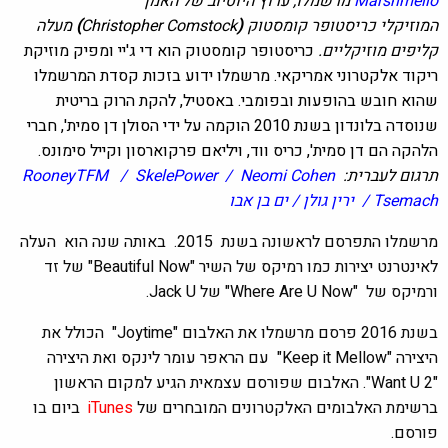
Marshmello
מרשמלו, ערוץ היוטיוב של האמן
המוזיקלי כריסטופר קומסטוק
(
Christopher Comstock
)
מעלה
קליפים מוזיקליים.
כריסטופר קומסטוק הוא די ג'יי ומפיק מוזיקת
ריקוד אלקטרוני אמריקאי. מרשמלו ידוע בזכות קסדת המרשמלו
שהוא חובש בהופעות ובפומבי. באסטיל, להקת הרוק בריטית
שנוסדה בלונדון בשנת 2010 הוקמה על ידי הסולן דן סמית', חברי
הלהקה הם דן סמית', כריס ווד, ויליאם פרקוארסון וקייל סימונס.
תרגום לעברית:
SkelePower / Neomi Cohen
RooneyTFM /
Tsemach / ירין גולן / ים בן אבו
מרשמלו התפרסם לראשונה בשנת 2015. באותה שנה הוא העלה
לאינטרנט יצירות כמו רמיקס של השיר "Beautiful Now" של זד
ורמיקס של "Where Are U Now" של Jack U.
בשנת 2016 פרסם מרשמלו את האלבום "Joytime" הכולל את
היצירה "Keep it Mellow" עם הראפר עומר לינקס ואת היצירה
"Want U 2". האלבום שפורסם עצמאית הגיע למקום הראשון
ברשימת האלבומים האלקטרונים המובחרים של
iTunes
ביום בו
פורסם.