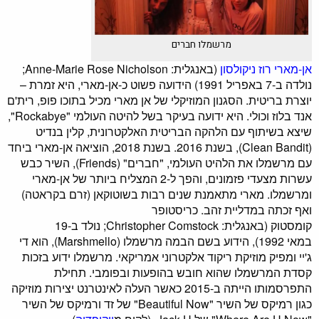
מרשמלו חברים
אן-מארי רוז ניקולסון
(באנגלית: Anne-Marie Rose Nicholson;
נולדה ב-7 באפריל 1991) הידועה פשוט כ-אן-מארי, היא זמרת –
יוצרת בריטית. הסגנון המוזיקלי של אן מארי מכיל בתוכו פופ, רית'ם
אנד בלוז וכולי. היא ידועה בעיקר בשל להיטה העולמי "Rockabye",
שיצא בשיתוף עם הלהקה הבריטית האלקטרונית, קלין בנדיט
(Clean Bandit), בשנת 2016. בשנת 2018, הוציאה אן-מארי ביחד
עם מרשמלו את הלהיט העולמי, "חברים" (Friends), השיר כבש
עשרות מצעדי פזמונים, והפך ל-2 המצליח ביותר של אן-מארי
ומרשמלו. מארי מתאמנת שנים רבות בשוטוקאן (זרם בקראטה)
ואף זכתה במדליית זהב. כריסטופר
קומסטוק (באנגלית: Christopher Comstock; נולד ב-19
במאי 1992), הידוע בשם הבמה מרשמלו (Marshmello), הוא די
ג'יי ומפיק מוזיקת ריקוד אלקטרוני אמריקאי. מרשמלו ידוע בזכות
קסדת המרשמלו שהוא חובש בהופעות ובפומבי. תחילת
התפרסמותו הייתה ב-2015 כאשר העלה לאינטרנט יצירות מוזיקה
כגון רמיקס של השיר "Beautiful Now" של זד ורמיקס של השיר