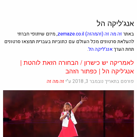
אנג'ליקה הל
באתר
זה מה זה
(זהמהזה)
zemaze.co.il
, מיזם שיתופי חברתי
להעלאת סרטונים מכל העולם עם כתוביות בעברית תמצאו סרטונים
תחת הערך
אנג'ליקה הל
.
לאמריקה יש כישרון / הבחורה הזאת לוהטת |
אנג'ליקה הל | כפתור הזהב
פורסם בתאריך נובמבר 3, 2018 ע"י
זה מה זה