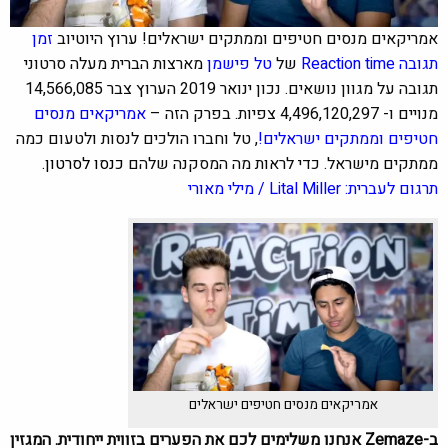
אמריקאים מנסים חטיפים וממתקים ישראלים! ערוץ היוטיוב
זמן
תגובה Reaction time
של
טל פישמן
מארצות הברית מעלה סרטוני
תגובה על מגוון נושאים. נכון ינואר 2019 הערוץ צבר 14,566,085
מנויים ו- 4,496,120,297 צפיות. בפרק הזה –
אמריקאים מנסים
חטיפים וממתקים ישראלים!
, טל וחברו הולכים לנסות ולטעום כמה
ממתקים מישראל. כדי לראות מה המסקנה שלהם
כנסו לסרטון.
תרגום לעברית:
Lital Miller /
מילי מאורי
אמריקאים מנסים חטיפים ישראלים
ב-Zemaze אנחנו משלימים לכם את הפערים בזווית ייחודית. המגזין