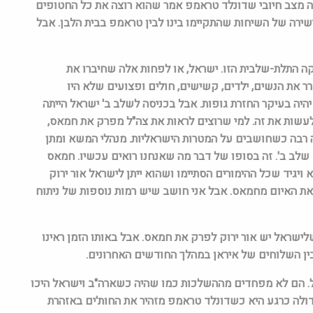
זה מצב חיובי שדונלד טראמפ אמר שהוא רוצה את כל החטופים
שירה של השיחות שהתקיימו בינו לבין טראמפ בבית הלבן. אבל
ה התלת-שלבית הזו. ישראל, או לפחות אלה שחיברו את
ר את הנשים, ילדים, קשישים, חולים ופצועים שלא היו
יהיה בעיקר החזרת גופות. אבל בכניסה לשלב ב' ישראל הייתה
עשות את זה. למי שרוצים לראות את צה"ל מפרק את חמאס,
ה רבה כשחושבים על המטרות הישראליות. מנהלי המשא ומתן
 שלב ב'. זה בסופו של דבר מה שאנחנו רואים עכשיו. חמאס
ויגיד שכל ההימורים הסתיימו ושהוא ייתן לישראל אור ירוק
את האיום מחמאס. אבל אני חושב שיש רמות נוספות של ניתוח
ישראל יש אור ירוק לפרק את חמאס. אבל באותו הזמן ראינו
ין השלוחים של איראן במהלך החודשים האחרונים.
ל. הם לא מפחדים מההשלכות כמו שהיה כשארה"ב וישראל היכו
לה כרגע היא כשדונלד טראמפ מזהיר את החות'ים באזהרת