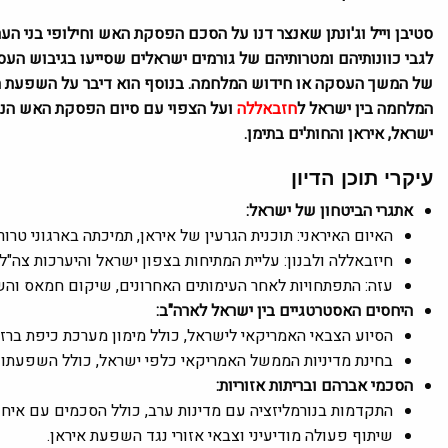
סטיבן וייל וג'ונתן שאנצר דנו על הסכם הפסקת האש וחילופי בני הע
לגבי כוונותיהם ומטרותיהם של גורמים ישראלים שסייעו בגיבוש העסק
של המשך העסקה או חידוש המלחמה. בנוסף הוא דיבר על השפעת המ
המלחמה בין ישראל ל
חזבאללה
ועל הצפוי עם סיום הפסקת האש הנוכ
ישראל, איראן והחות'ים בתימן.
עיקרי תוכן הדיון
אתגרי הביטחון של ישראל
:
האיום האיראני: תוכנית הגרעין של איראן, תמיכתה בארגוני טר
חיזבאללה ולבנון: עליית המתיחות בצפון ישראל והיערכות צה"
עזה: התפתחויות לאחר העימותים האחרונים, שיקום חמאס והשל
היחסים האסטרטגיים בין ישראל לארה"ב
:
הסיוע הצבאי האמריקאי לישראל, כולל מימון מערכת כיפת ברזל
בחינת מדיניות הממשל האמריקאי כלפי ישראל, כולל השפעתו ע
הסכמי אברהם ובריתות אזוריות
:
התקדמות בנורמליזציה עם מדינות ערב, כולל הסכמים עם איחוד 
שיתוף פעולה מודיעיני וצבאי אזורי נגד השפעת איראן.