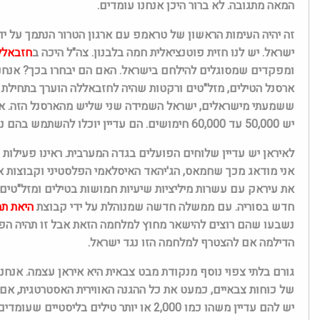
המאה מתגובה. לא ברור היכן אנחנו עומדים.
זה יהיה העימות הראשון של טראמפ עם ארגון הטרור הנתמך על ידי
ישראל. יש לנו חזית פוטנציאלית חמה בלבנון. צה"ל היכה ב
חזבאלל
ומפקדים שמסוגלים להילחם בישראל. האם הם יבחרו בכך? אנחנו י
ששמעתי מישראלים, ישראל השמידה שני שליש מהארסנל הזה. אלה
יש 50,000 עד 60,000 חימושים. הם עדיין יוכלו להשתמש בהם נגד ישראל אם יבחרו בכך.
לאיראן יש עדיין שלוחים הפועלים בגדה המערבית. ראינו פעילו
אני מודאג מכך שחמאס, הג'יהאד האיסלאמי הפלסטיני וקבוצות אחר
את עיראק עם עשרות מיליציות שיעיות חמושות בטילים ומזל"טים ש
חדש בסוריה. עם ממשלה חדשה שמנוהלת על ידי קבוצת
היאת תחר
הדילמה אם להצטרף למלחמה הזו נגד ישראל.
של כוחות צבאיים, כמעט את כל ההגנה האווירית האסטרטגית, אם ל
יש להם עדיין משהו כמו 2,000 או יותר טילי