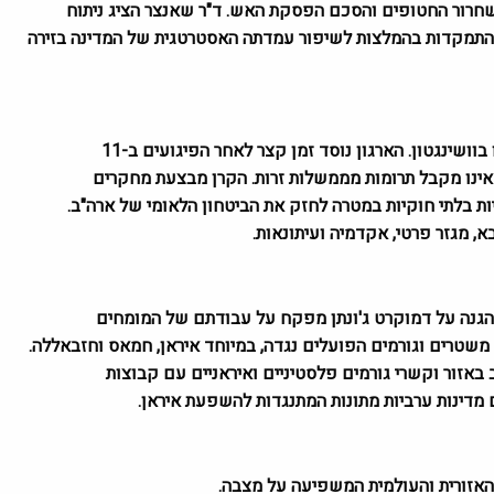
חרור החטופים והסכם הפסקת האש. ד"ר שאנצר הציג ניתוח
 התמקדות בהמלצות לשיפור עמדתה האסטרטגית של המדינה בזירה
) היא מכון מחקר לא מפלגתי שבסיסו בוושינגטון. הארגון נוסד זמן קצר לאחר הפיגועים ב-11
. המכון אינו מקבל תרומות מממשלות זרות. הקרן מבצעת מחקרים
ות בלתי חוקיות במטרה לחזק את הביטחון הלאומי של ארה"ב.
א, מגזר פרטי, אקדמיה ועיתונאות.
להגנה על דמוקרט
ג'ונתן
מפקח על עבודתם של המומחים
משטרים וגורמים הפועלים נגדה, במיוחד איראן, חמאס וחזבאללה.
ב באזור וקשרי גורמים פלסטיניים ואיראניים עם קבוצות
 מדינות ערביות מתונות המתנגדות להשפעת איראן.
האזורית והעולמית המשפיעה על מצבה.