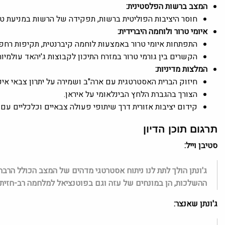
המצב ברשות הפלסטינית
:
חוסר היציבות הפוליטית ברשות, תפקידה של הרשות במניעת טר
איומי טרור ולוחמה היברידית
:
התפתחות איומי טרור באמצעות לוחמה קיברנטית, תקיפות רחפ
הקשרים בין גורמי טרור במזרח התיכון לקבוצות ג'יהאד עולמיות
המלצות מדיניות
:
חיזוק הברית האסטרטגית עם ארה"ב ושמירה על יתרון צבאי איכו
הצורך בהגברת הלחץ הבינלאומי על איראן.
קידום יציבות אזורית דרך שיתופי פעולה צבאיים וכלכליים עם מ
תרגום תוכן הדיון
סטיבן וייל
:
ג'ונתן הולך לתת לנו ניתוח אסטרטגי מדהים של המצב הכולל הרבה
ההשלכות, הן במונחים של עזה וגם בפוטנציאל למלחמה רב-חזיתי
ג'ונתן שאנצר: