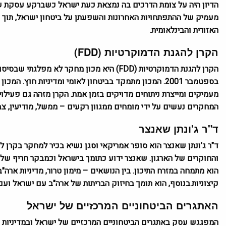
הדיון היה על צומת הדרכים בה נמצאת כעת ישראל כשברקע עסקת ש
מעמיק של ההתפתחויות האחרונות והשפעתן על ביטחון ישראל, תוך
האזורית והבינלאומית
.
הקרן להגנת הדמוקרטיות (
FDD
)
הקרן להגנת הדמוקרטיות (
FDD
בספטמבר 2001. המכון מתמקד בביטחון לאומי ומדיניות חוץ
מעמיקים ומייצרת ניתוחים מדויקים בזמן אמת. הקרן מזהה גם פעילוי
המחקרים נעשים על ידי מומחים ממגוון רקעים – ממשל, מודיעין, צב
ד"ר ג'ונתן שאנצר
ד"ר ג'ונתן שאנצר הוא סופר אמריקאי וסגן נשיא בכיר למחקר בקרן 
והחוקרים של הארגון. שאנצר ידוע כתומך בישראל וכמבקר חריף של 
הוא מתמחה במזרח התיכון. בין הנושאים – מימון טרור, מדיניות ארה"
קיצוניות.בנוסף, הוא תומך בחיזוק הבריתות של ארה"ב עם ישראל ועם
האתגרים הביטחוניים המרכזיים של ישראל
המפגגש עסק באתגרים הביטחוניים המרכזיים של ישראל ובמדיניות 