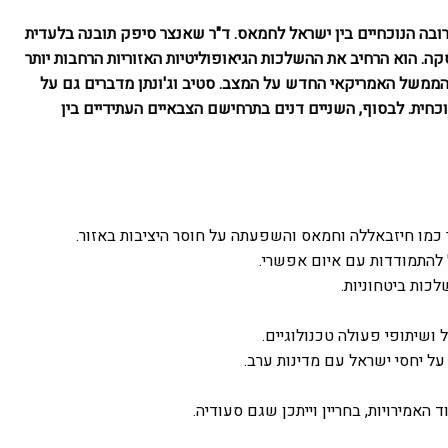
רובה הנוכחיים בין ישראל לחמאס. ד"ר שאנצר סיפק תובנה בלעדית
ה. הוא הרחיב את ההשלכות הגיאופוליטיות האזוריות הרחבות יותר
משל האמריקאי החדש על המצב. סטיב וג'ונתן מדברים גם על
חית. לבסוף, השניים דנים בתרחישם הצבאיים העתידיים בין
ור כמו חיזבאללה וחמאס והשפעתה על חוסר היציבות באזור.
ל להתמודדות עם איום אפשרי.
כות ביטחוניות.
 ושיתופי פעולה טכנולוגיים.
ל יחסי ישראל עם מדינות ערב.
האמירויות, בחריין וייתכן שגם סעודיה.