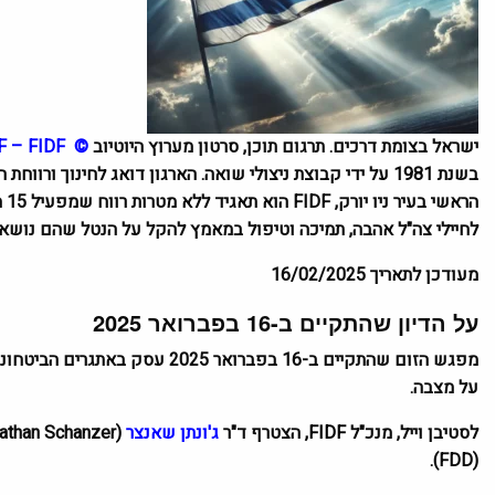
ישראל בצומת דרכים. תרגום תוכן, סרטון מערוץ היוטיוב
©
DF – FIDF
בשנת 1981 על ידי קבוצת ניצולי שואה. הארגון דואג לחינוך 
הראשי בעיר ניו יורק,
FIDF
הוא תאגיד ללא מטרות רווח שמפעיל 15 משרדים אזוריים בארצות הברית ובפנמה.
לחיילי צה"ל אהבה, תמיכה וטיפול במאמץ להקל על הנטל שהם נושאי
מעודכן לתאריך 16/02/2025
על הדיון שהתקיים ב-16 בפברואר 2025
מפגש הזום שהתקיים ב-16 בפברואר 
על מצבה.
לסטיבן וייל, מנכ"ל
FIDF,
הצטרף ד"ר
ג'ונתן
שאנצר
(
athan Schanzer
).
FDD
(