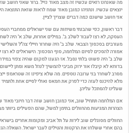
מה שאנחנו רואים עכשיו זה מצב מאוד נזיל. ברור שאני חושב ש
יוצאים עכשיו. ונתניהו כמובן מאוד שמח לראות שזאת התוצאה הי
אני חושב שישנם כמה דברים שצריך לציין.
דבר ראשון, כפי שהבנתי משיחות עם שני ישראלים ממחברי העסק
העסקה, לא רצו לעבור לשלב ב'. במילים אחרות, שלב א' היה לשחר
מעורבים בסכסוך הצבאי. שלב ב' היה שחרור חיילי צה"ל והשלישי 
אמורה להסכים לסיום המלחמה, סוף הסכסוך. הישראלים לא רצו ל
שלב ב' היה פשוט בלתי נסבל. אז הגענו למקום שהיה צפוי במיד
בדוחא לא קיבלו אור ירוק מביבי להמשיך לנהל משא ומתן ליישום
מסרב לשחרר בני ערובה נוספים. מה שלא ציפינו זה שטראמפ ייצא 
מלא להיכנס לעזה כדי לפרק את חמאס ואולי לסיים אחת ולתמיד 
שעלינו להסתכל עליהן.
אם המלחמה תתחיל שוב, אני כמובן חושב שזה דבר חיובי מאוד של
הצהרות המגיעות מהחות'ים בתימן למשל, שהם הפעילים ביותר מב
החות'ים מסוגלים שוב לירות על תל אביב ומקומות אחרים בישרא
בהם אחרי ששלחו את הרקטות והטילים לעבר ישראל. השאלה הגדו