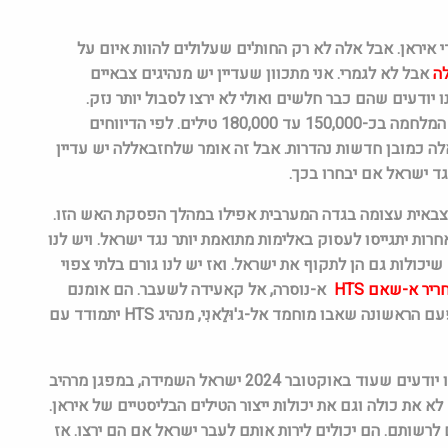
 איראן. אבל אלה לא רק החות'ים שעלולים להוות איום על
ה
אבל לא לגמרי. אני מתכוון שעדיין יש מנהיגים צבאיים
ודעים שהם כבר חלשים ואולי לא ירצו לסבול יותר נזק.
ארסנל הטילים, מזל"טים ורקטות שהיה לחזבאללה הוערך בתחילת המלחמה בכ-150,000 עד 180,000 טילים. לפי הדיווחים
 כמובן חדשות נהדרות. אבל זה אומר שלחזבאללה יש עדיין
ת צבאית עצומה בגדה המערבית אפילו במהלך הפסקת האש הזו.
ות יתגייסו לעסוק באלימות מתואמת יותר נגד ישראל. ויש לנו
יכולות גם הן לתקוף את ישראל. ואז יש לנו גורם בלתי צפוי
יר א-שאם HTS
א-נוסרה, אל קאעידה לשעבר. הם אומנם
נשבעו שהם רוצים להישאר מחוץ למלחמה הזאת אבל זו תהיה הפעם הראשונה שאבו מוחמד אל-ג'וּלַאנִי, מנהיג HTS יתמודד עם
גורם בלתי צפוי נוסף מנקודת מבט צבאית היא איראן עצמה. אנחנו יודעים שעוד באוקטובר 2024 ישראל השמידה, במפגן מרהיב
א את כולה וגם את יכולות ייצור הטילים הבליסטיים של איראן.
ם בליסטיים שעומדים לרשותם. הם יכולים לירות אותם לעבר ישראל אם הם ירצו. אז