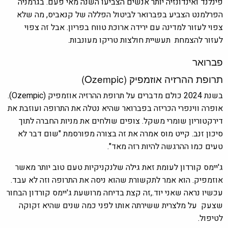
פינלנד ואינדונזיה יותר אנשים הצביעו השנה מאי פעם. בגרמניה
הפרלמנט הצביע בפברואר לביטול הפללה של קנאביס, מה שלא
צפוי לעזור למדינה עם ירידה ארוכת טווח בפריון. אבל זה צפוי
לעזור להצמחת תעשיית חולצות טריקו מעונבות.
פברואר
תרופת ההרזיה אוזמפיק (Ozempic)
בשנת 2024 כולם מדברים על תרופת ההרזיה אוזמפיק (Ozempic).
אופרה ווינפרי הכריזה בפברואר שהיא נטלה את התרופה ועוזבת את
דירקטוריון שומרי משקל. צופים שולחים את מניות החברה לתוך
סיכון זנב. קייט מוס אמרה את זה בצורה מפורסמת "שום דבר לא
טעים כמו ההרגשה להיות רזה מאד".
ג'יימס קורדון לעומת זאת גילה שלנקניקיות טעם טוב יותר מאשר
אוזמפיק. הוא אמר לתקשורת שהוא ניסה את התרופה וזה לא עבד.
עכשיו נראה שאני יוד.,זה קצת בדיחה מרושעת ג'יימס קורדון הבחור
שצעק על מלצרית ששירתה אותו לפני כמה שנים שהיא זקוקה
לטיפול.