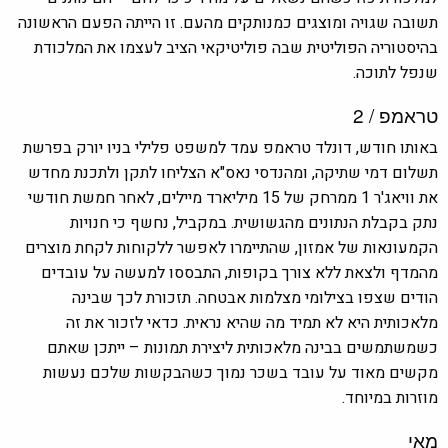
תשובה שגויה ומוצגים כמנותקים מהעם. זו הייתה הפעם הראשונה
בהיסטוריה הפוליטית שבה פוליטיקאי הציב לעצמו את המלכודת
שנפל לתוכה.
טראמפ / 2
באותו חודש, דונלד טראמפ עמד למשפט פלילי בניו יורק בפרשת
תשלום דמי שתיקה, ומהנדסי נאס"א הצליחו לתקן ולתכנת מחדש
את וויאג'ר 1 ממרחק של 15 מיליארד מיילים, לאחר חמשת חודשי
נתק בקבלת הנתונים מהגשושית. במקביל, נחשף כי חנויות
הקמעונאות של אמזון, שהתיימרו לאפשר ללקוחות לקחת מוצרים
מהמדף ולצאת ללא צורך בקופות, התבססו למעשה על עובדים
הודים שצפו בצילומי מצלמות אבטחה. תזכורת לכך שבינה
מלאכותית היא לא תמיד מה שהיא נראית. כדאי לזכור את זה
כשמשתמשים בבינה מלאכותית ליצירת תמונות – ייתכן שאתם
מקשים מאוד על עובד בשכר נמוך כשהבקשות שלכם נעשות
מוזרות במיוחד.
מאי