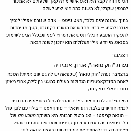
הכי מקווה לקבל היא ראפ אישי מ רזלקאן, שלעולם לא אמכור
למרטין שקרלי, לא משנה כמה הוא יציע לשלם.
בתוך שמונה ימים בלבד, מאט גייטס — אדם שגורם אפילו לנסיך
אנדרו להזיע — כבש מחדש את מושבו בקונגרס, קטף מועמדות
לתפקיד התובע הכללי ונטש את המרוץ לפני שבכלל הגיע לשימוע
בסנאט. מי יודע אילו תעלולים הוא יתכנן לשנה הבאה.
דצמבר
נערת "הוק טואה", אנרון, אנבידיה
בדצמבר, נערת "הוק טואה" (שכנראה יש לה גם שם אמיתי) הפכה
לאחת הפודקאסטריות הגדולות בעולם כמעט בין לילה, אחרי ריאיון
רחוב ויראלי בטיקטוק.
היא הצליחה לדחוס את העלייה והנפילה של משפיענית מודרנית
לכמה חודשים בלבד: רגע ויראלי – פודקאסט – בילוי עם לוגן פול
– הונאת קריפטו – ואז ביטול תרבותי. היא השיקה
מטבע מם
של
סלבריטאים. זה בעצם אסימון קריפטו שאנשים טוענים שהוא
מצחיק רק כדי להסתיר את העובדה שזו בעצם הונאה. לפי