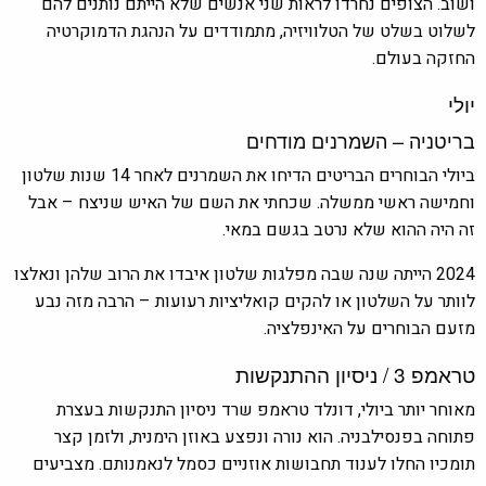
ושוב. הצופים נחרדו לראות שני אנשים שלא הייתם נותנים להם
לשלוט בשלט של הטלוויזיה, מתמודדים על הנהגת הדמוקרטיה
החזקה בעולם.
יולי
בריטניה – השמרנים מודחים
ביולי הבוחרים הבריטים הדיחו את השמרנים לאחר 14 שנות שלטון
וחמישה ראשי ממשלה. שכחתי את השם של האיש שניצח – אבל
זה היה ההוא שלא נרטב בגשם במאי.
2024 הייתה שנה שבה מפלגות שלטון איבדו את הרוב שלהן ונאלצו
לוותר על השלטון או להקים קואליציות רעועות – הרבה מזה נבע
מזעם הבוחרים על האינפלציה.
טראמפ 3 / ניסיון ההתנקשות
מאוחר יותר ביולי, דונלד טראמפ שרד ניסיון התנקשות בעצרת
פתוחה בפנסילבניה. הוא נורה ונפצע באוזן הימנית, ולזמן קצר
תומכיו החלו לענוד תחבושות אוזניים כסמל לנאמנותם. מצביעים