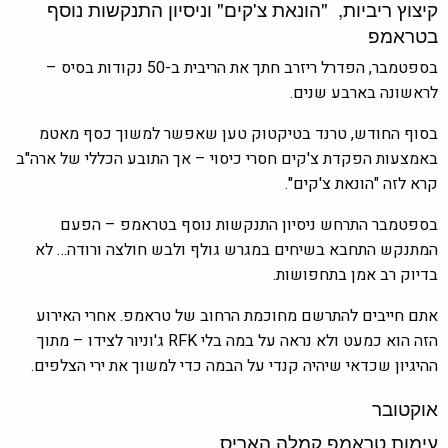
קיצוץ ריביות, "הונאת צ'קים" וניסיון התנקשות נוסף
בטראמפ
בספטמבר, הפדרל ריזרב חתך את הריבית ב-50 נקודות בסיס –
לראשונה בארבע שנים.
בסוף החודש, טרנד בטיקטוק טען שאפשר למשוך כסף מאטמ
באמצעות הפקדת צ'קים חסרי כיסוי – אך התובע הכללי של ארה"ב
קרא לזה "הונאת צ'קים".
בספטמבר התרחש ניסיון התנקשות נוסף בטראמפ – הפעם
המתנקש התחבא בשיחים במגרש גולף ולבש חולצה ורודה… לא
בדיוק רב אמן בתחפושות.
אתם חייבים להתרשם מחוכמת הרחוב של טראמפ. אחרי האירוע
הזה הוא כמעט ולא נראה על במה בלי RFK ג'וניור לצידו – מתוך
ההיגיון שכדאי שיהיה קנדי על הבמה כדי למשוך את ירי הצלפים.
אוקטובר
עימות טראמפ קמלה האריס