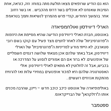
הוא גם הודיע שרופאים מצאו תולעת מתה במוחו. וזה, כנראה, אחת
הסיבות שאנחנו לא אוכלים בשר דרוס מהכביש… או בשר רחוב
אחר. בהמשך החודש, קנדי פרש מהמרוץ לנשיאות ותמך בטראמפ.
הארלי דיווידסון ואולחמפיאדה
באוגוסט, חברת הארלי דיווידסון הודיעה שהיא מסיימת את היוזמות
ה"פרוגרסיביות" שלה לאחר לחצים מצד פעיל עם קוקו בשם רובי
סטארבּק. לא הייתי מודע למדיניות ה"פרוגרסיבית" של הארלי
דיווידסון, אבל באתר שלהם אכן מצאתי שלושה דגמים חשמליים
של אופנועים. לא ברור אם הם אמורים לנסוע על המדרכה או
בכביש, אבל זה לחלוטין לא מתאים לארלי דיווידסון. אולי
האסטרטגיה שלהם היא למכור אופנועים במחירי עלות ואז להרוויח
מהתקנת אגזוזים רועשים…
באולימפיאדה של אוגוסט כיכב כוכב חדש – רייגן, שהרבה מכנים
אותו ה"רזלקהאן" של הברייקדאנס.
ספטמבר