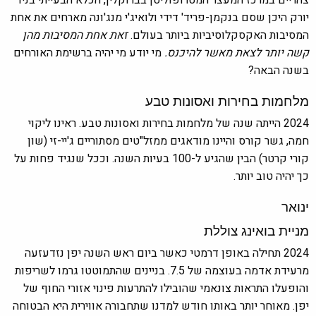
צהריים במרכז המעצר המטרופוליטן בברוקלין, הכלא הבעייתי בניו
יורק היכן ש
סם בנקמן-פריד'
דידי ולואיג'י מנג'ונה מארחים את אחת
המסיבות האקסקלוסיביות ביותר בעולם.
זאת אחת המסיבות מהן
קשה יותר לצאת מאשר להיכנס.
מי יודע מי יהיה ברשימת האורחים
בשנה הבאה?
מלחמות בחירות ואסונות טבע
2024 הייתה שנה של מלחמות בחירות ואסונות טבע. ראינו ליקוי
חמה, גשר קורס והיינו מודאגים ממזל"טים מסתוריים ג'יי-זי (שון
קורי קרטר) הבין שהגיע ל-100 בעיות השנה. וככל שנגיד פחות על
כך יהיה טוב יותר.
ינואר
מניית בואינג צוללת
2024 תחילה באופן דרמטי כאשר ביום ראש השנה יפן נזדעזעה
מרעידת אדמה בעוצמה של 7.5. בניינים שהתמוטטו גרמו לשריפות
והופעלו התראות צונאמי שהובילו להתרעות פינוי אזורי החוף של
יפן. מאוחר יותר באותו חודש למדנו שתחבורה אווירית היא הבטוחה