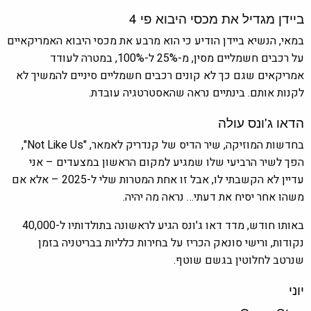
ביידן מגדיל את מכסי היבוא פי 4
במאי, הנשיא ביידן הודיע כי הוא מרבע את מכסי היבוא האמריקאיים
על רכבים חשמליים מסין, מ-25% ל-100%, במטרה לעודד
אמריקאים שגם כך לא קונים רכבים חשמליים סיניים להמשיך לא
לקנות אותם. בינתיים נראה שהאסטרטגיה עובדת.
הדאו ג'ונס עולה
בחדשות המוזיקה, שיר הדיס של קנדריק לאמאר, "Not Like Us",
הפך לשיר הרביעי שלו שמגיע למקום הראשון במצעדים – אני
עדיין לא הקשבתי לו, אבל זו אחת המטרות שלי ל-2025 – אלא אם
משהו אחר יסיח את דעתי… נראה מה יהיה.
באותו חודש, מדד דאו ג'ונס הגיע לראשונה בתולדותיו ל-40,000
נקודות, ורישי סונאק הכריז על בחירות כלליות בבריטניה בזמן
שנרטב לחלוטין בגשם שוטף.
יוני