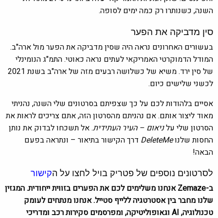
השנה, כשנותרו רק כמה ימים לסופה.
סין מדביקה את הפער
בעשורים האחרונים נראה היה שסין מדביקה את הפער מול ארה"ב.
המודל הדמוקרטי האמריקאי לעתים נראה כאוטי. התמ"ג הנומינלי
של סין ירד. משיא של כשלושה רבעים מזה של ארה"ב בשנת 2021
לכשני שלישים כיום.
אסיים בלהודות לכם על כך שצפיתם בסרטונים שלי השנה, נהניתי
מאוד ליצור אותם. אם נהניתם מהסרטון הזה, אתם צריכים לראות את
הסרטון שלי על
ניאום – העיר העתידית
. אל תשכחו לבדוק את נותן
החסות שלנו
DeleteMe
דרך הקישור בתיאור – ונתראה בפעם
הבאה!
לסרטונים נוספים של פטריק בויל לחצו על ה
קישור
ב-Zemaze אנחנו משלימים לכם את הפערים בזווית ייחודית. המגזין
שלנו מחבר בין אסטרטגיה ללייף סטייל. אנחנו מנתחים לעומק
טכנולוגיה, AI וגאופוליטיקה, ומפרסמים סקירות רכב ומדריכי