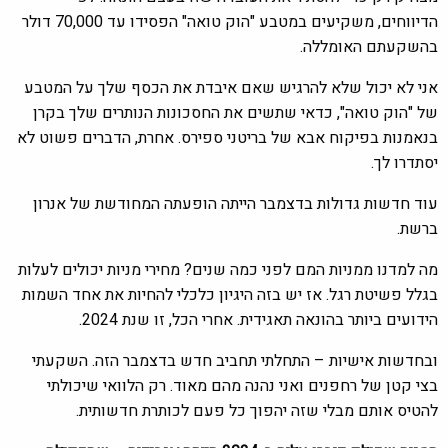
הדיווחים, משקיעים במטבע "הוק טואה" הפסידו עד 70,000 דולר
בהשקעתם האומללה.
אני לא יכול שלא להרגיש שאם איבדת את הכסף שלך על המטבע
של "הוק טואה", כדאי שתשים את החסכונות הנותרים שלך בקרן
בנאמנות בפיקוח אבא של בריטני ספירס. אחרת, הדברים פשוט לא
יסתדרו לך.
עוד חדשות גדולות בדצמבר הייתה הופעתה המחודשת של אנרון
ברשת.
מה למדנו ממניות המם לפני כמה שנים? מחירי מניות יכולים לעלות
בגלל פשיטת רגל. אז יש בזה היגיון כלכלי להחיות את אחד השמות
הידועים ביותר בהונאה תאגידית. אחרי הכל, זו שנת 2024.
ובחדשות אישיות – התחלתי תחביב חדש בדצמבר הזה. השקעתי
בצי קטן של רחפנים ואני נהנה מהם מאוד. רק הלוואי שיכולתי
להטיס אותם מבלי שזה יהפוך כל פעם לכותרת חדשותית.