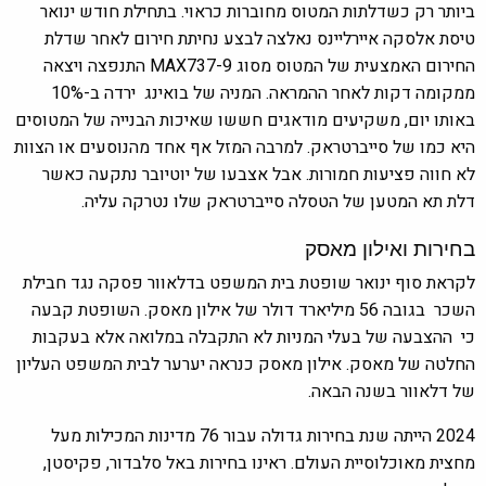
ביותר רק כשדלתות המטוס מחוברות כראוי. בתחילת חודש ינואר
טיסת אלסקה איירליינס נאלצה לבצע נחיתת חירום לאחר שדלת
החירום האמצעית של המטוס מסוג MAX737-9 התנפצה ויצאה
ממקומה דקות לאחר ההמראה. המניה של בואינג
ירדה ב-10%
באותו יום,
משקיעים מודאגים חששו שאיכות הבנייה של המטוסים
היא כמו של סייברטראק.
למרבה המזל אף אחד מהנוסעים או הצוות
לא חווה פציעות חמורות. אבל אצבעו של יוטיובר נתקעה כאשר
דלת תא המטען של הטסלה סייברטראק שלו נטרקה עליה.
בחירות ואילון מאסק
לקראת סוף ינואר שופטת בית המשפט בדלאוור פסקה נגד חבילת
השכר בגובה 56 מיליארד דולר של אילון מאסק. השופטת קבעה
כי ההצבעה של בעלי המניות לא התקבלה במלואה אלא בעקבות
החלטה של מאסק. אילון מאסק כנראה יערער לבית המשפט העליון
של דלאוור בשנה הבאה.
2024 הייתה שנת בחירות גדולה עבור 76 מדינות המכילות מעל
מחצית מאוכלוסיית העולם. ראינו בחירות באל סלבדור, פקיסטן,