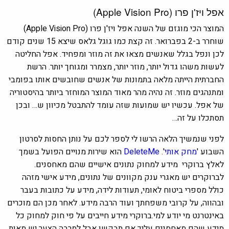
אפל ויז'ן פרו (Apple Vision Pro)
המוצר הכי מוגזם של השנה
אפל ויז'ן פרו (Apple Vision Pro)
שוחרר ב-2 בפברואר. זה קצת כמו גוגל גלאס שיצא 15 שנים קודם
לכן ונפל בגלל שאנשים מצאו את זה מוזר ומפחיד. אפל החליטה
לעשות משהו גדול יותר, מוזר יותר, מצמרר ומגוחך יותר. הרשת
החברתית הייתה מלאה בתמונות של אנשים שחובשים אותו בפומבי
ומתנהגים מוזר. זה נהיה מהר מאוד המוצר המוחזר ביותר בהיסטוריה
של אפל. עכשיו יש שמועות שזה עומד להתבטל מכיוון ש… ובכן
תסתכלו על זה…
לפני שנמשיך הלאה הרשו לי לספר לכם על נותן החסות לסרטון
השבוע '
מחק אותי
'.
DeleteMe
הוא שירות מנויים הפועל בשמך
לאלץ ברוקרי מידע למחוק נתונים אישיים שהם מאחסנים.
לברוקרים יש מאגרי ענק מקוונים של נתונים, מידע אישי מזהה
כולל מספרי ביטוח לאומי, תעודות לידה, מידע על כתובות בעבר
ובהווה, על קרובי משפחתך ועוד הרבה מידע. לאחר מכן הם מוכרים
באינטרנט מי יודע למי.ברוקרי מידע חייבים על פי חוק למחוק כל
מידע שהם מאחסנים עליך אם תבקשו אבל למרבה הצער יש מאות