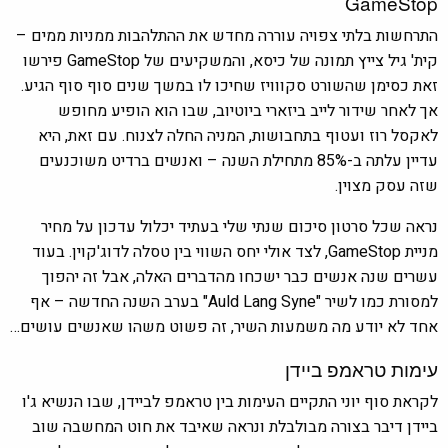
GameStop
התרחשות בלתי צפויה עוררה מחדש את ההתלהבות ממניות ממים –
קית' גיל צייץ תמונה של כיסא, והמשקיעים של GameStop פירשו
זאת כסימן שהשורט סקווויז שחיכו לו במשך שנים סוף סוף הגיע.
אך לאחר שידור לייב ביזארי ביוטיוב, שבו הוא הופיע מחופש
לאקסל רוז ועטוף בתחבושות, המניה החלה לצנוח. עם זאת, היא
עדיין עלתה ב-85% מתחילת השנה – ואנשים ברדיט משוכנעים
שזה עסק מצוין.
נראה שכל סרטון סיכום שנתי שלי בעתיד יכלול עדכון על מחיר
מניית GameStop, לצד אולי יחס השווי בין טסלה לדוג'קוין. בעוד
עשרים שנה אנשים כבר ישכחו מהדברים האלה, אבל זה יהפוך
למסורת כמו לשיר "Auld Lang Syne" בערב השנה החדשה – אף
אחד לא יודע מה משמעות השיר, זה פשוט משהו שאנשים עושים…
עימות טראמפ ביידן
לקראת סוף יוני התקיים העימות בין טראמפ לביידן, שבו הנשיא ג'ו
ביידן דיבר בצורה מבולבלת ונראה שאיבד את חוט המחשבה שוב