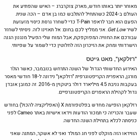
מאוחר יותר באותו חודש, מארק צוקרברג – האיש שהפתיע את
העולם ב-2024 כשהתחיל להתלבש כמו בן אדם – הכה שנית.
הפעם הוא חבר לראפר T-Pain כדי לשחרר גרסת כיסוי מזעזעת
לשיר
Get Low
. אני ממליץ לכם בחום: אל תאזינו לזה. ניסיתי לשחזר
עבורכם את החוויה המפוקפקת, אבל המוח שלי הפעיל מנגנון הגנה
הישרדותי ומחק את הזיכרון הזה לחלוטין כדי לשמור על שפיותי.
"רזלקאן", מאט גייטס
האירוע החדשותי הגדול של השנה התרחש בנובמבר, כאשר הת'ר
מורגן, הראפרית הקריפטוגרפית "רזלקאן" נידונה ל-18 חודשי מאסר
בעקבות גניבת 4.5 מיליארד דולר ביטקוין מ-2016. זה כמובן אובדן
גדול לקהילת הראפרים הקריפטוגרפיים.
רזלקאן הופיעה מחדש בפלטפורמת X (האפליקציה להכול) בחודש
שעבר והכריזה כי תמכור הודעות וידאו אישיות באתר Cameo לפני
כניסתה לכלא בתחילת השנה החדשה.
הווידאו הזה מוקלט לפני חג המולד ואני לא אשקר, המתנה שאני