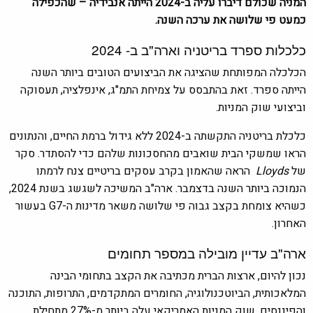
המניה שכולם דיברו עליה ב-2024 הייתה אנבידיה – שהכפילה
כמעט פי שלושה את ערכה השנה.
כלכלות ספרד בריטניה וארה"ב ב- 2024
הכלכלה המפותחת שהציגה את הביצועים הטובים ביותר השנה
הייתה ספרד. זאת בהתבסס על צמיחת התמ"ג, אינפלציה, תעסוקה
וביצועי שוק המניות.
כלכלת בריטניה התקשתה ב-2024 ללא גידול ברמת החיים, והנתונים
הראו שמשקי הבית שואבים מהחסכונות שלהם כדי להסתדר. סקר
של
Lloyds
הראה שהאמון בקרב עסקים בריטיים צנח לרמתו
הנמוכה ביותר השנה בדצמבר. ארה"ב המשיכה לשגשג בשנת 2024,
כשהיא צומחת בקצב גבוה פי שלושה משאר מדינות ה-G7 בעשור
האחרון.
ארה"ב עדיין מובילה במספר תחומים
נכון להיום, ארצות הברית מכתיבה את הקצב בתחומי הבינה
המלאכותית, הביוטכנולוגיה, החומרים המתקדמים, התרופות, התוכנה
והפיננסים. שוק המניות האמריקאי עלה ביותר מ-27% מתחילת