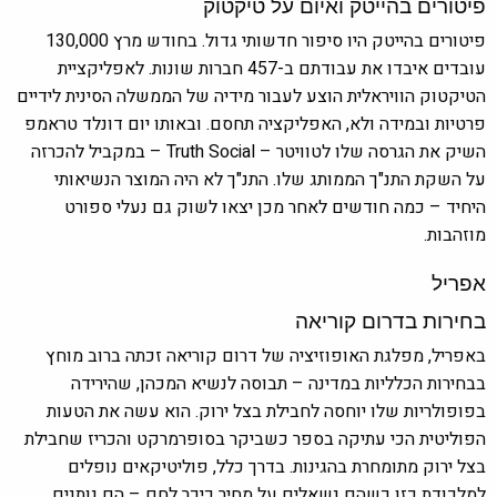
פיטורים בהייטק ואיום על טיקטוק
פיטורים בהייטק היו סיפור חדשותי גדול. בחודש מרץ 130,000
עובדים איבדו את עבודתם ב-457 חברות שונות. לאפליקציית
הטיקטוק הוויראלית הוצע לעבור מידיה של הממשלה הסינית לידיים
פרטיות ובמידה ולא, האפליקציה תחסם. ובאותו יום דונלד טראמפ
השיק את הגרסה שלו לטוויטר – Truth Social – במקביל להכרזה
על השקת התנ"ך הממותג שלו. התנ"ך לא היה המוצר הנשיאותי
היחיד – כמה חודשים לאחר מכן יצאו לשוק גם נעלי ספורט
מוזהבות.
אפריל
בחירות בדרום קוריאה
באפריל, מפלגת האופוזיציה של דרום קוריאה זכתה ברוב מוחץ
בבחירות הכלליות במדינה – תבוסה לנשיא המכהן, שהירידה
בפופולריות שלו יוחסה לחבילת בצל ירוק. הוא עשה את הטעות
הפוליטית הכי עתיקה בספר כשביקר בסופרמרקט והכריז שחבילת
בצל ירוק מתומחרת בהגינות. בדרך כלל, פוליטיקאים נופלים
למלכודת כזו כשהם נשאלים על מחיר כיכר לחם – הם נותנים