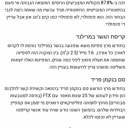
זכה ב-87.8% מקולות המצביעים הרוסים. התוצאה הגבוהה אי פעם
בהיסטוריה הסובייטית. ההיסטוריה תגיד עכשיו מה שאתה רוצה לגבי
הבחור הזה. הוא פופולרי, לא פופולרי כמו קים ג'ונג און אבל עדיין
די פופולרי.
קריסת הגשר במרילנד
בחודש מרץ ספינת משא שפגעה בגשר במרילנד גורמת לו לקרוס
לאורך כל אורכו, 1.6 מייל (2.5 ק"מ). בין המקרה הזה לספינה
שחסמה את תעלת סואץ לפני כמה שנים, הספינות האלו יוצאות
משליטה ומשהו צריך להיעשות בעניין הזה.
סם בנקמן פריד
בחודש מרץ הורשע סם בנקמן פריד בהונאה וקשירת קשר להלבנת
הון ונידון לעונש של 25 שנות מאסר. עם FTX (בורסה למטבעות
מבוזרים) מחוץ לתמונה פוליטיקאים דואגים מי יממן את קמפיין
הבחירות שלהם. בהמשך השנה נודע שהיו עוד אנשי קריפטו
שעדיין לא נכנסו לכלא.