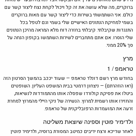
ברוקרים, מה שלא עושה את זה קל ויכול לקחת נצח ליצור קשר עם
כולם. אני השתמשתי בשירות כדי ליצור קשר עם מאות ברוקרים
בשמי למחיקת הנתונים האישיים שלי בשמי וגם לטפל בכל
התנגדות שקיבלתי. קיבלתי בחזרה דוח מלא המראה מהיכן הנתונים
שלי הוסרו. אם אתם מתחברים לשירות השתמשו בקופון הנחה על
סך 20% ממני.
מרץ
טראמפ / 1
בחודש מרץ רשם דונלד טראמפ — שעוד יככב בהמשך הסרטון הזה
(ראו הוזהרתם) — ניצחון דרמטי בבית המשפט העליון. השופטים
ביטלו את פסיקת קולורדו שפסלה אותו מהתמודדות לנשיאות,
והחזירו אותו רשמית למרוץ. הנשירה של ניקי היילי מהמרוץ למחרת
זרעה את המועמדות הרפובליקנית של טראמפ.
ולדימיר פוטין וספינה שיוצאת משליטה
לאחר שדיכא ורצח יריבים כמיטב המסורת ברוסיה, ולדימיר פוטין