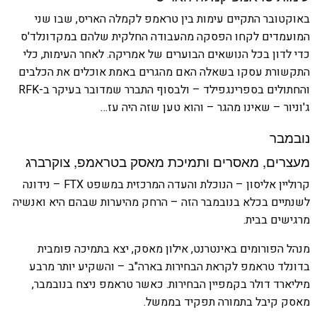
באוקטובר התקיים עימות בין טראמפ לקמלה האריס, שבו שני
המועמדים לקחו הפסקה מהעבודה החלקית שלהם במקדונלד'ס
כדי לדון בכל הנושאים הבוערים של אמריקה. לאחר העימות, כלי
התקשורת עסקו בשאלה האם מהגרים באמת אוכלים את הכלבים
והחתולים בספרינגפילד – ולבסוף התברר שמדובר בעיקר ב-RFK
ג'וניור – שאינו מהגר – והוא טען שזה היה עז…
נובמבר
מעצרים, מאסרים ותמיכת מאסק בטראמפ, צוקרברג
קרוליין אליסון – הנוכלת והעדה המרכזית במשפט FTX – נידונה
לשנתיים בכלא בנובמבר הזה – הרחק מהיערות שבהם היא ואנשיה
מרגישים בבית.
מנהל הפורומים באינטרנט, אילון מאסק, יצא בתמיכה פומבית
בדונלד טראמפ לקראת הבחירות בארה"ב – והשקיע יותר מרבע
מיליארד דולר בקמפיין הבחירות. כאשר טראמפ ניצח בנובמבר,
מאסק קיבל בתמורה תפקיד בממשל.