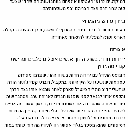
דמוקרטים נמנעו מעטיפת אוזניהם בתחבושות; הם פחדו שצעד
כזה יגרור חרם מצד חבריהם ובני משפחותיהם.
ביידן פורש מהמרוץ
באותו חודש, ג'ו ביידן פרש מהמרוץ לנשיאות, תמך במהירות בקמלה
האריס וקרא למפלגתו להתאחד מאחוריה.
אוגוסט
ירידות חדות בשוק ההון, אנשים אוכלים כלבים ופרישת
קנדי מהמרוץ
אוגוסט התחיל עם ירידות חדות בשוק ההון, שנגרמו מפירוק
עסקאות שנשענו על היין היפני. במקביל, רוברט קנדי ג'וניור הודה
שהשליך דוב מת ליד סנטרל פארק לאחר שמצא אותו בצד הדרך
והכניס אותו לבגאז' לפני שפגש חברים לארוחת ערב. מסתבר שזה
פתר תעלומה שהטרידה את משטרת ניו יורק במשך עשור. זה אפילו
לא היה הסיפור המוזר ביותר שלו על בעלי חיים בקמפיין הבחירות.
היו גם סיפורים על לוויתן וסיפור על אכילת כלבים. ואם אלה
הסיפורים שהוא מספר בגלוי, אפשר רק לתהות מה הוא שומר בסוד.