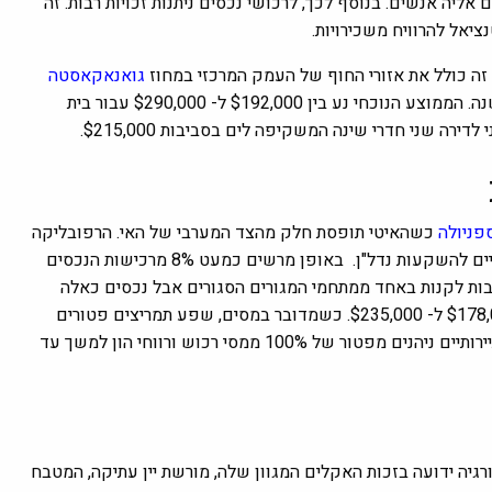
ה אנשים. בנוסף לכך, לרכושי נכסים ניתנות זכויות רבות. זה
ציאל להרוויח משכירויות.
ה כולל את אזורי החוף של העמק המרכזי במחוז
גואנאקאסטה
. המחירים החציוניים עולים בשיעור של 4% מדי שנה. הממוצע הנוכחי נע בין $192,000 ל- $290,000 עבור בית
ירה שני חדרי שינה המשקיפה לים בסביבות $215,000.
פניולה
כשהאיטי תופסת חלק מהצד המערבי של האי. הרפובליקה
הדומיניקנית כבר מזמן אחת המדינות הפופולריות ביותר באיים הקריביים להשקעות נדל"ן. באופן מרשים כמעט 8% מרכישות הנכסים
ובות לקנות באחד ממתחמי המגורים הסגורים אבל נכסים כאלה
כשמדובר במסים, שפע תמריצים פטורים
ממס על העברות רכוש והכנסות משכירות. המשקיעים בפרוייקטים תיירותיים ניהנים מפטור של 100% ממסי רכוש ורווחי הון למשך עד
רגיה ידועה בזכות האקלים המגוון שלה, מורשת יין עתיקה, המטבח