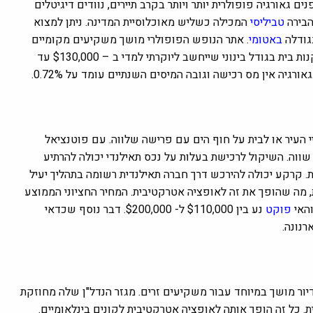
 גאורגיה פופולרית יותר ויותר בקרב תיירים, נוודים דיגיטלים
הבירה
טביליסי
המכילה כשליש מאוכלוסיית המדינה. ניתן למצוא
גודלה
באטומי
. אתר הנופש הפופולרי מושך משקיעים מקומיים
וזרים כאחד. המחיר החציוני הוא זול יחסית, אפילו בעיר הבירה ניתן לקנות בית בגודל בינוני שייחשב ליוקרתי למדי ב – $130,000 עד
העיר או לבית על חוף הים עם פרישה שלווה. עם פוטנציאל
שווה. השיקול לרכישת בעלות על נכס תאילנדי יכולה להרתיע
ת. קרקע יכולה להירכש דרך חברה תאילנדית רשומה בתהליך יעיל
ת, מה שהופך את זה לאופציה אטרקטיבית. המחיר החציוני הממוצע
האי
פוקט
נע בין $110,000 ל- $200,000. דבר נוסף שכדאי
רנונה.
ור מושך במיוחד עבור משקיעים זרים. מגזר הנדל"ן שלה מחוזקת
. כל זה הופך אותה לאופציה אטרקטיבית לקונים בינלאומיים.