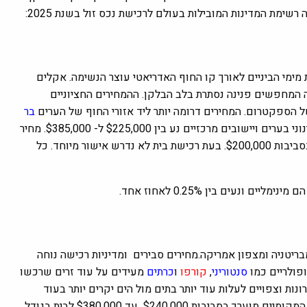
 רשימת המדינות המובילות בעולם לרכישת נכס זול בשנת 2025:
ת מימי הביניים לאורך
קו החוף האדריאטי עוצר הנשימה. אקלים
 המחפשים פנינה נסתרת בלב הבלקן. ההמחירים החציוניים
ל הספקטרום. המחירים דרומה יותר ליד אזורי החוף של הערים
בר
הם במידה ניכרת זולים יותר. כרגע המחיר החציוני עבור בית בינוני בערים ויישובים מרכזיים נע בין $225,000 ל- $385,000. מחיר
חציוני עבור דירת שני חדרי שינה מול הים במתחם חדש אמור להיות בסביבות $200,000. בעת רכישת בית לא נדרש אישור מיוחד. כל
ריטניה ומצפון אמריקה.מחירים סבירים ומדיניות רכישה נוחה
ופולריים כמו
סנטוריני
,
קורפו
ו
כרתים
מעידים על עוד זרים שרכשו
ע ברוב האזורים עלה ב-11% ב-7 השנים האחרונות וצפויים לעלות עוד יותר בתים מול הים יקרים יותר בעוד
 המקומיים
מוערך בסביבות $240,000 עד $380,000 לבית בגודל