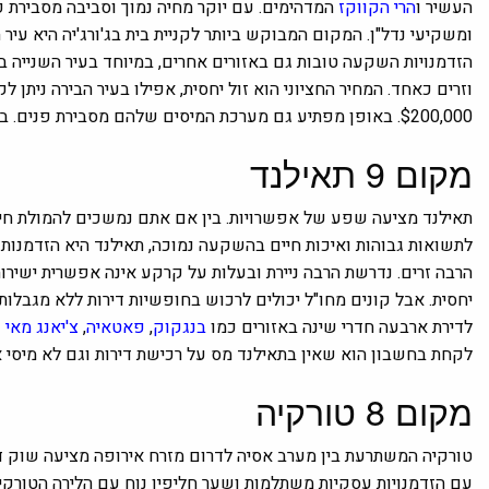
העשיר ו
הרי הקווקז
המדהימים. עם יוקר מחיה נמוך וסביבה מסבירת פנים
ומשקיעי נדל"ן. המקום המבוקש ביותר לקניית בית בג'ורג'יה היא עיר 
הזדמנויות השקעה טובות גם באזורים אחרים, במיוחד בעיר השנייה ב
$200,000. באופן מפתיע גם מערכת המיסים שלהם מסבירת פנים. בגאורגיה אין מס רכישה וגובה המיסים השנתיים עומד על 0.72%.
מקום 9
תאילנד
תאילנד מציעה שפע של אפשרויות. בין אם אתם נמשכים להמולת חיי 
לתשואות גבוהות ואיכות חיים בהשקעה נמוכה, תאילנד היא הזדמנות 
הרבה זרים. נדרשת הרבה ניירת ובעלות על קרקע אינה אפשרית ישירו
יחסית. אבל קונים מחו"ל יכולים לרכוש בחופשיות דירות ללא מגבלו
לדירת ארבעה חדרי שינה באזורים כמו
בנגקוק
,
פאטאיה
,
צ'יאנג מאי
ו
לקחת בחשבון הוא שאין בתאילנד מס על רכישת דירות וגם לא מיסי א
מקום 8
טורקיה
טורקיה המשתרעת בין מערב אסיה לדרום מזרח אירופה מציעה שוק די
עם הזדמנויות עסקיות משתלמות ושער חליפין נוח עם הלירה הטורקית