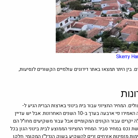
Skerry Ha
 בין היתר תמצאו באתר דירוגים עולמיים הקשורים לנסיעות,
לים. המחיר החציוני עבור בית בינוני בארצות הברית הגיע ל-
410,000 דולר. מחירי הבתים בקנדה, אוסטרליה ומדינות מערב אירופה האמירו פי ארבעה בערך ב-10 השנים האחרונות. אבל יש עדיין
ה יקרים עבור הקונים המקומיים אבל עבור משקיעים מחו"ל הם
שת נכס במחיר סביר.
המחיר החציוני הממוצע לבית בינוני הגון בכל
ולר. יתרה מכך, מדינות מסוימות מזמינות אזרחים זרים להשקיע בשוק הנדל"ן המקומי. חלקן