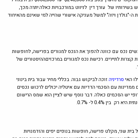
ש בשירותיו של עורך דין לניווט במורכבויות כאלה.יתרה מכך,
ת ה-"גולדן ויזה" למשל מעניקה אישורי שהייה למי שאינם מהאיחוד
וכשים נכס עם כוונה להפוך את הנכס למגורים בפרישה, לחופשות
 קצרות לתיירים. רכישת נכס למגורים במרכזיםההיסטורים של
ו האי
סרדיניה
זוכה לביקוש גבוה. בכללי מחיר עבור בית בינוני
$330,0. אבל שימו לב שרק זרים ממדינות עם הסכמי הדדיות עם איטליה יכולים לרכוש נכסים
ירופי יש הסכמים כאלה. דבר נוסף שיש לציין הוא שמס הרישום
בין 0.4% ל- 0.7%.
ל בית שני, מקלט פרישה, חופשות בנופים יפים והזדמנויות