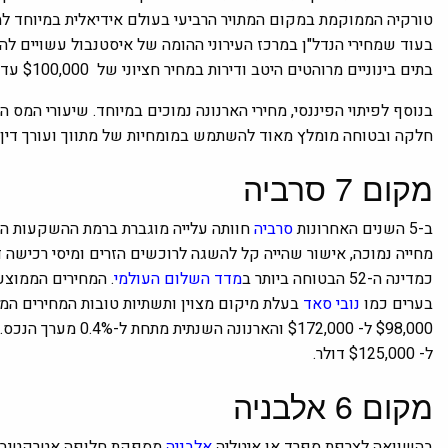
בעוד שמחירי הנדל"ן במרכז העירוני ההומה של איסטנבול עשויים להי
בתים בינוניים מרוהטים היטב ודירות במחיר חציוני של $100,000 עד $175,000.
חלקה ובטוחה מומלץ מאוד להשתמש במומחיות של מתווך ועורך דין.
מקום 7
סרביה
ב-5 השנים האחרונות
סרביה
חוותה עלייה מוגברת ברמת ההשקעות הזרות
מחייה נמוכה, אישור שהייה קל להשגה לרוכשים הזרים ומיסי רכישה ד
כמדינה ה-52 הבטוחה ביותר ב
מדד השלום העולמי
. המחירים הממוצע
בערים כמו
נובי סאד
בעלת מיקום מצוין ותשתיות טובות המחירים הממוצ
$98,000 ל- $172,000
ל- $125,000 דולר.
מקום 6
אלבניה
בהשוואה לצרפת ספרד או איטליה
אלבניה
מספקת חלופה אטרקטיבית ע