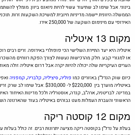
בינוני. אבל שימו לב שתיעוד עשוי להיות ניואנס ביוון. מומלץ להשתמ
הממשלה היוונית יישמה מדיניות חיובית למשיכת השקעות זרות. תוכני
האירופי עם מינימום השקעה של 250,000 אירו.
מקום 13
איטליה
איטליה היא יעד התיירת השלישי הכי פופולרי באירופה. זרים רבים ר
או למגורי קבע. חלק מהרכישות נעשות לצורך הפקת רווחים מהשכרות
הערים העיקריות שלה יכולה להיות יקרה אבל דרום איטליה זולה מאוד.
כיום שוק הנדל"ן באזורים כמו
פוליה
,
סיציליה
,
קלבריה
,
קמפניה
ואפיל
באיטליה מוערך בין $220,000 ל- 00
במדינה. לבריטניה, ארה"ב, קנדה, אוסטרליה ולכל מדינות האיחוד הא
הראשוני והעברת העמלות מעט גבוהים באיטליה בעוד שהארנונה השנתית היא רק 
מקום 12
קוסטה ריקה
בעלת על נדל"ן בקוסטה ריקה מציעה יתרונות רבים. זה כולל בעלות ע