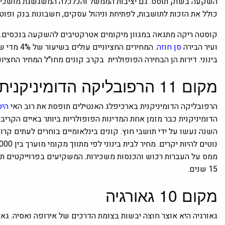
השקעה בשוק תוסס. גם יציבות הממשל והכלכלה המשגשגת מושכים אלי
כולל את הזכות לתושבות, לפתיחת וניהול עסקים, חשבונות בנק ופוטנ
קוסטה ריקה מתגאה במגוון מיקומים אטרקטיבים להשקעה בנכסים. ז
ועיר הבירה
סן חוזה
בינוני. דירות הן הבחירה הפופולרית בקרב קונים מחו"ל המחיר החציוני לד
מקום 11
הרפובליקה הדומיניקנית
הרפובליקה הדומיניקנית בארכיפלג האנטילים תופסת את רוב האי
היס
השנה נעשו על ידי תושבי חוץ. קונים בינלאומיים בוחרים לעתים קר
נוטים להיות יקרים. מחיר לבית בינוני לפי מתווך מקומי מוערך בין $178,000 ל- $235,000.
15 שנים.
מקום 10
גאורגיה
גאורגיה היא אוצר חוצה יבשות בצומת הדרכים של אירופה ואסיה. גאו