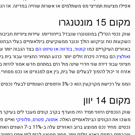
אפילו מציעות תמריצי מס משתלמים או אשרות שהייה במדינה.
אז הנה
מקום 15
מונטנגרו
שוק נכסי הנדל"ן ב
מונטנגרו שנבדל בייחודיותו.
עיירות ציוריות חביבו
השקעות נוח וביקוש הולך וגובר ממשקיעים בינלאומיים בעלי הבחנה
באזורים העיקריים כמו
קוטור
,
בודווה
או
טיווט
הם
בצד הגבוה יותר ש
ו
אולצין
אזרח זר יכול להפוך לבעלים של בית, בין אם למגורים או נכס מסחרי.
המס על רכישת מקרקעין הוא כ-3% והימסים השנתיים לבעלי נכסים הם מינימליים ונעים בין 0.25% לאחוז אחד.
מקום 14
יוון
שוק הנכסים היווני תמיד היה מועדף בקרב קונים מעבר לים בעיקר מב
משכו את הקונים הבינלאומיים האלה.
אתונה
,
פטרס
,
סלוניקי
ואיים פ
נכסים. מחיר נכס ממוצ
שהבתים בפנים הארץ זולים יותר. מחיר ממוצע לבית לפי אתרי התיווך