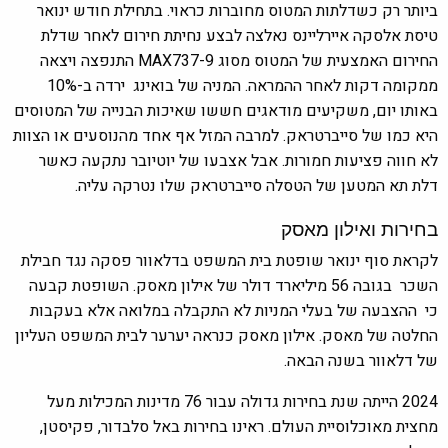
ביותר רק כשדלתות המטוס מחוברות כראוי. בתחילת חודש ינואר
טיסת אלסקה איירליינס נאלצה לבצע נחיתת חירום לאחר שדלת
החירום האמצעית של המטוס מסוג MAX737-9 התנפצה ויצאה
ממקומה דקות לאחר ההמראה. המניה של בואינג
ירדה ב-10%
באותו יום,
משקיעים מודאגים חששו שאיכות הבנייה של המטוסים
היא כמו של סייברטראק.
למרבה המזל אף אחד מהנוסעים או הצוות
לא חווה פציעות חמורות. אבל אצבעו של יוטיובר נתקעה כאשר
דלת תא המטען של הטסלה סייברטראק שלו נטרקה עליה.
בחירות ואילון מאסק
לקראת סוף ינואר שופטת בית המשפט בדלאוור פסקה נגד חבילת
השכר בגובה 56 מיליארד דולר של אילון מאסק. השופטת קבעה
כי ההצבעה של בעלי המניות לא התקבלה במלואה אלא בעקבות
החלטה של מאסק. אילון מאסק כנראה יערער לבית המשפט העליון
של דלאוור בשנה הבאה.
2024 הייתה שנת בחירות גדולה עבור 76 מדינות המכילות מעל
מחצית מאוכלוסיית העולם. ראינו בחירות באל סלבדור, פקיסטן,