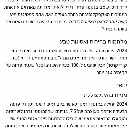
צהריים במרכז המעצר המטרופוליטן בברוקלין, הכלא הבעייתי בניו
יורק היכן ש
סם בנקמן-פריד'
דידי ולואיג'י מנג'ונה מארחים את אחת
המסיבות האקסקלוסיביות ביותר בעולם.
זאת אחת המסיבות מהן
קשה יותר לצאת מאשר להיכנס.
מי יודע מי יהיה ברשימת האורחים
בשנה הבאה?
מלחמות בחירות ואסונות טבע
2024 הייתה שנה של מלחמות בחירות ואסונות טבע. ראינו ליקוי
חמה, גשר קורס והיינו מודאגים ממזל"טים מסתוריים ג'יי-זי (שון
קורי קרטר) הבין שהגיע ל-100 בעיות השנה. וככל שנגיד פחות על
כך יהיה טוב יותר.
ינואר
מניית בואינג צוללת
2024 תחילה באופן דרמטי כאשר ביום ראש השנה יפן נזדעזעה
מרעידת אדמה בעוצמה של 7.5. בניינים שהתמוטטו גרמו לשריפות
והופעלו התראות צונאמי שהובילו להתרעות פינוי אזורי החוף של
יפן. מאוחר יותר באותו חודש למדנו שתחבורה אווירית היא הבטוחה