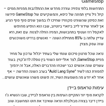
GameStop
התרחשות בלתי צפויה עוררה מחדש את ההתלהבות ממניות ממים –
קית' גיל צייץ תמונה של כיסא, והמשקיעים של GameStop פירשו
זאת כסימן שהשורט סקווויז שחיכו לו במשך שנים סוף סוף הגיע.
אך לאחר שידור לייב ביזארי ביוטיוב, שבו הוא הופיע מחופש
לאקסל רוז ועטוף בתחבושות, המניה החלה לצנוח. עם זאת, היא
עדיין עלתה ב-85% מתחילת השנה – ואנשים ברדיט משוכנעים
שזה עסק מצוין.
נראה שכל סרטון סיכום שנתי שלי בעתיד יכלול עדכון על מחיר
מניית GameStop, לצד אולי יחס השווי בין טסלה לדוג'קוין. בעוד
עשרים שנה אנשים כבר ישכחו מהדברים האלה, אבל זה יהפוך
למסורת כמו לשיר "Auld Lang Syne" בערב השנה החדשה – אף
אחד לא יודע מה משמעות השיר, זה פשוט משהו שאנשים עושים…
עימות טראמפ ביידן
לקראת סוף יוני התקיים העימות בין טראמפ לביידן, שבו הנשיא ג'ו
ביידן דיבר בצורה מבולבלת ונראה שאיבד את חוט המחשבה שוב