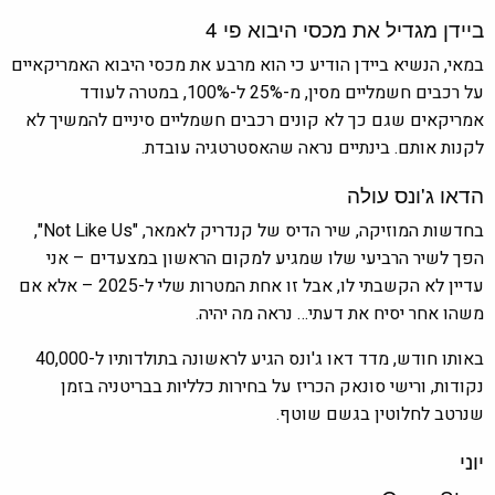
ביידן מגדיל את מכסי היבוא פי 4
במאי, הנשיא ביידן הודיע כי הוא מרבע את מכסי היבוא האמריקאיים
על רכבים חשמליים מסין, מ-25% ל-100%, במטרה לעודד
אמריקאים שגם כך לא קונים רכבים חשמליים סיניים להמשיך לא
לקנות אותם. בינתיים נראה שהאסטרטגיה עובדת.
הדאו ג'ונס עולה
בחדשות המוזיקה, שיר הדיס של קנדריק לאמאר, "Not Like Us",
הפך לשיר הרביעי שלו שמגיע למקום הראשון במצעדים – אני
עדיין לא הקשבתי לו, אבל זו אחת המטרות שלי ל-2025 – אלא אם
משהו אחר יסיח את דעתי… נראה מה יהיה.
באותו חודש, מדד דאו ג'ונס הגיע לראשונה בתולדותיו ל-40,000
נקודות, ורישי סונאק הכריז על בחירות כלליות בבריטניה בזמן
שנרטב לחלוטין בגשם שוטף.
יוני