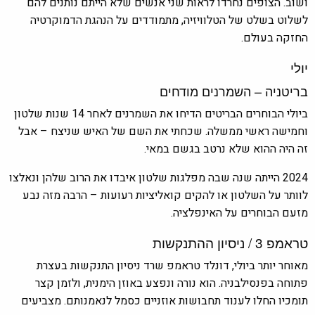
ושוב. הצופים נחרדו לראות שני אנשים שלא הייתם נותנים להם
לשלוט בשלט של הטלוויזיה, מתמודדים על הנהגת הדמוקרטיה
החזקה בעולם.
יולי
בריטניה – השמרנים מודחים
ביולי הבוחרים הבריטים הדיחו את השמרנים לאחר 14 שנות שלטון
וחמישה ראשי ממשלה. שכחתי את השם של האיש שניצח – אבל
זה היה ההוא שלא נרטב בגשם במאי.
2024 הייתה שנה שבה מפלגות שלטון איבדו את הרוב שלהן ונאלצו
לוותר על השלטון או להקים קואליציות רעועות – הרבה מזה נבע
מזעם הבוחרים על האינפלציה.
טראמפ 3 / ניסיון ההתנקשות
מאוחר יותר ביולי, דונלד טראמפ שרד ניסיון התנקשות בעצרת
פתוחה בפנסילבניה. הוא נורה ונפצע באוזן הימנית, ולזמן קצר
תומכיו החלו לענוד תחבושות אוזניים כסמל לנאמנותם. מצביעים