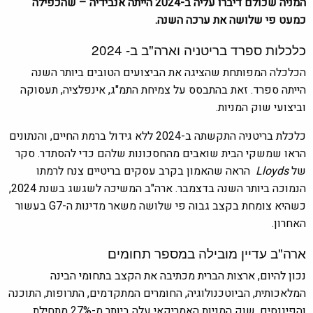
המניה שכולם דיברו עליה ב-2024 הייתה אנבידיה – שהכפילה
כמעט פי שלושה את ערכה השנה.
כלכלות ספרד בריטניה וארה"ב ב- 2024
הכלכלה המפותחת שהציגה את הביצועים הטובים ביותר השנה
הייתה ספרד. זאת בהתבסס על צמיחת התמ"ג, אינפלציה, תעסוקה
וביצועי שוק המניות.
כלכלת בריטניה התקשתה ב-2024 ללא גידול ברמת החיים, והנתונים
הראו שמשקי הבית שואבים מהחסכונות שלהם כדי להסתדר. סקר
של
Lloyds
הראה שהאמון בקרב עסקים בריטיים צנח לרמתו
הנמוכה ביותר השנה בדצמבר. ארה"ב המשיכה לשגשג בשנת 2024,
כשהיא צומחת בקצב גבוה פי שלושה משאר מדינות ה-G7 בעשור
האחרון.
ארה"ב עדיין מובילה במספר תחומים
נכון להיום, ארצות הברית מכתיבה את הקצב בתחומי הבינה
המלאכותית, הביוטכנולוגיה, החומרים המתקדמים, התרופות, התוכנה
והפיננסים. שוק המניות האמריקאי עלה ביותר מ-27% מתחילת