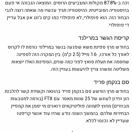
זכה ב-87.8% מקולות המצביעים הרוסים. התוצאה הגבוהה אי פעם
בהיסטוריה הסובייטית. ההיסטוריה תגיד עכשיו מה שאתה רוצה לגבי
הבחור הזה. הוא פופולרי, לא פופולרי כמו קים ג'ונג און אבל עדיין
די פופולרי.
קריסת הגשר במרילנד
בחודש מרץ ספינת משא שפגעה בגשר במרילנד גורמת לו לקרוס
לאורך כל אורכו, 1.6 מייל (2.5 ק"מ). בין המקרה הזה לספינה
שחסמה את תעלת סואץ לפני כמה שנים, הספינות האלו יוצאות
משליטה ומשהו צריך להיעשות בעניין הזה.
סם בנקמן פריד
בחודש מרץ הורשע סם בנקמן פריד בהונאה וקשירת קשר להלבנת
הון ונידון לעונש של 25 שנות מאסר. עם FTX (בורסה למטבעות
מבוזרים) מחוץ לתמונה פוליטיקאים דואגים מי יממן את קמפיין
הבחירות שלהם. בהמשך השנה נודע שהיו עוד אנשי קריפטו
שעדיין לא נכנסו לכלא.