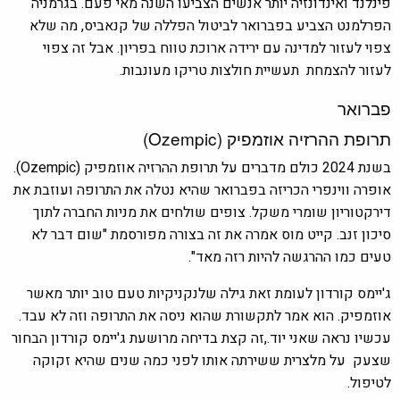
פינלנד ואינדונזיה יותר אנשים הצביעו השנה מאי פעם. בגרמניה
הפרלמנט הצביע בפברואר לביטול הפללה של קנאביס, מה שלא
צפוי לעזור למדינה עם ירידה ארוכת טווח בפריון. אבל זה צפוי
לעזור להצמחת תעשיית חולצות טריקו מעונבות.
פברואר
תרופת ההרזיה אוזמפיק (Ozempic)
בשנת 2024 כולם מדברים על תרופת ההרזיה אוזמפיק (Ozempic).
אופרה ווינפרי הכריזה בפברואר שהיא נטלה את התרופה ועוזבת את
דירקטוריון שומרי משקל. צופים שולחים את מניות החברה לתוך
סיכון זנב. קייט מוס אמרה את זה בצורה מפורסמת "שום דבר לא
טעים כמו ההרגשה להיות רזה מאד".
ג'יימס קורדון לעומת זאת גילה שלנקניקיות טעם טוב יותר מאשר
אוזמפיק. הוא אמר לתקשורת שהוא ניסה את התרופה וזה לא עבד.
עכשיו נראה שאני יוד.,זה קצת בדיחה מרושעת ג'יימס קורדון הבחור
שצעק על מלצרית ששירתה אותו לפני כמה שנים שהיא זקוקה
לטיפול.