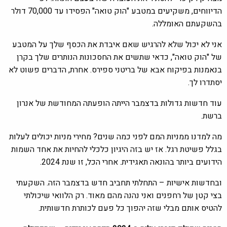
הדיווחים, משקיעים במטבע "הוק טואה" הפסידו עד 70,000 דולר
בהשקעתם האומללה.
אני לא יכול שלא להרגיש שאם איבדת את הכסף שלך על המטבע
של "הוק טואה", כדאי שתשים את החסכונות הנותרים שלך בקרן
בנאמנות בפיקוח אבא של בריטני ספירס. אחרת, הדברים פשוט לא
יסתדרו לך.
עוד חדשות גדולות בדצמבר הייתה הופעתה המחודשת של אנרון
ברשת.
מה למדנו ממניות המם לפני כמה שנים? מחירי מניות יכולים לעלות
בגלל פשיטת רגל. אז יש בזה היגיון כלכלי להחיות את אחד השמות
הידועים ביותר בהונאה תאגידית. אחרי הכל, זו שנת 2024.
ובחדשות אישיות – התחלתי תחביב חדש בדצמבר הזה. השקעתי
בצי קטן של רחפנים ואני נהנה מהם מאוד. רק הלוואי שיכולתי
להטיס אותם מבלי שזה יהפוך כל פעם לכותרת חדשותית.