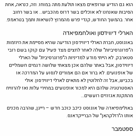
הוא גם הודיע שרופאים מצאו תולעת מתה במוחו. וזה, כנראה, אחת
הסיבות שאנחנו לא אוכלים בשר דרוס מהכביש… או בשר רחוב
אחר. בהמשך החודש, קנדי פרש מהמרוץ לנשיאות ותמך בטראמפ.
הארלי דיווידסון ואולחמפיאדה
באוגוסט, חברת הארלי דיווידסון הודיעה שהיא מסיימת את היוזמות
ה"פרוגרסיביות" שלה לאחר לחצים מצד פעיל עם קוקו בשם רובי
סטארבּק. לא הייתי מודע למדיניות ה"פרוגרסיבית" של הארלי
דיווידסון, אבל באתר שלהם אכן מצאתי שלושה דגמים חשמליים
של אופנועים. לא ברור אם הם אמורים לנסוע על המדרכה או
בכביש, אבל זה לחלוטין לא מתאים לארלי דיווידסון. אולי
האסטרטגיה שלהם היא למכור אופנועים במחירי עלות ואז להרוויח
מהתקנת אגזוזים רועשים…
באולימפיאדה של אוגוסט כיכב כוכב חדש – רייגן, שהרבה מכנים
אותו ה"רזלקהאן" של הברייקדאנס.
ספטמבר