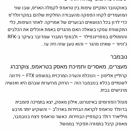
באוקטובר התקיים עימות בין טראמפ לקמלה האריס, שבו שני
המועמדים לקחו הפסקה מהעבודה החלקית שלהם במקדונלד'ס
כדי לדון בכל הנושאים הבוערים של אמריקה. לאחר העימות, כלי
התקשורת עסקו בשאלה האם מהגרים באמת אוכלים את הכלבים
והחתולים בספרינגפילד – ולבסוף התברר שמדובר בעיקר ב-RFK
ג'וניור – שאינו מהגר – והוא טען שזה היה עז…
נובמבר
מעצרים, מאסרים ותמיכת מאסק בטראמפ, צוקרברג
קרוליין אליסון – הנוכלת והעדה המרכזית במשפט FTX – נידונה
לשנתיים בכלא בנובמבר הזה – הרחק מהיערות שבהם היא ואנשיה
מרגישים בבית.
מנהל הפורומים באינטרנט, אילון מאסק, יצא בתמיכה פומבית
בדונלד טראמפ לקראת הבחירות בארה"ב – והשקיע יותר מרבע
מיליארד דולר בקמפיין הבחירות. כאשר טראמפ ניצח בנובמבר,
מאסק קיבל בתמורה תפקיד בממשל.