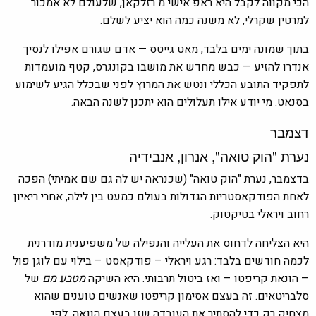
הכי מקווה לקבל היא ראפ אישי מ רזלקאן, שלעולם לא אמכור
למרטין שקרלי, לא משנה כמה הוא יציע לשלם.
בתוך שמונה ימים בלבד, מאט גייטס — אדם שגורם אפילו לנסיך
אנדרו להזיע — כבש מחדש את מושבו בקונגרס, קטף מועמדות
לתפקיד התובע הכללי ונטש את המרוץ לפני שבכלל הגיע לשימוע
בסנאט. מי יודע אילו תעלולים הוא יתכנן לשנה הבאה.
דצמבר
נערת "הוק טואה", אנרון, אנבידיה
בדצמבר, נערת "הוק טואה" (שכנראה יש לה גם שם אמיתי) הפכה
לאחת הפודקאסטריות הגדולות בעולם כמעט בין לילה, אחרי ריאיון
רחוב ויראלי בטיקטוק.
היא הצליחה לדחוס את העלייה והנפילה של משפיענית מודרנית
לכמה חודשים בלבד: רגע ויראלי – פודקאסט – בילוי עם לוגן פול
– הונאת קריפטו – ואז ביטול תרבותי. היא השיקה
מטבע מם
של
סלבריטאים. זה בעצם אסימון קריפטו שאנשים טוענים שהוא
מצחיק רק כדי להסתיר את העובדה שזו בעצם הונאה. לפי