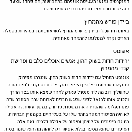
דמוקרטים נמנעו מעטיפת אוזניהם בתחבושות; הם פחדו שצעד
כזה יגרור חרם מצד חבריהם ובני משפחותיהם.
ביידן פורש מהמרוץ
באותו חודש, ג'ו ביידן פרש מהמרוץ לנשיאות, תמך במהירות בקמלה
האריס וקרא למפלגתו להתאחד מאחוריה.
אוגוסט
ירידות חדות בשוק ההון, אנשים אוכלים כלבים ופרישת
קנדי מהמרוץ
אוגוסט התחיל עם ירידות חדות בשוק ההון, שנגרמו מפירוק
עסקאות שנשענו על היין היפני. במקביל, רוברט קנדי ג'וניור הודה
שהשליך דוב מת ליד סנטרל פארק לאחר שמצא אותו בצד הדרך
והכניס אותו לבגאז' לפני שפגש חברים לארוחת ערב. מסתבר שזה
פתר תעלומה שהטרידה את משטרת ניו יורק במשך עשור. זה אפילו
לא היה הסיפור המוזר ביותר שלו על בעלי חיים בקמפיין הבחירות.
היו גם סיפורים על לוויתן וסיפור על אכילת כלבים. ואם אלה
הסיפורים שהוא מספר בגלוי, אפשר רק לתהות מה הוא שומר בסוד.