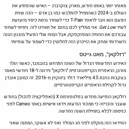
מאוחר יותר באותו חודש, מארק צוקרברג – האיש שהפתיע את
העולם ב-2024 כשהתחיל להתלבש כמו בן אדם – הכה שנית.
הפעם הוא חבר לראפר T-Pain כדי לשחרר גרסת כיסוי מזעזעת
לשיר
Get Low
. אני ממליץ לכם בחום: אל תאזינו לזה. ניסיתי לשחזר
עבורכם את החוויה המפוקפקת, אבל המוח שלי הפעיל מנגנון הגנה
הישרדותי ומחק את הזיכרון הזה לחלוטין כדי לשמור על שפיותי.
"רזלקאן", מאט גייטס
האירוע החדשותי הגדול של השנה התרחש בנובמבר, כאשר הת'ר
מורגן, הראפרית הקריפטוגרפית "רזלקאן" נידונה ל-18 חודשי מאסר
בעקבות גניבת 4.5 מיליארד דולר ביטקוין מ-2016. זה כמובן אובדן
גדול לקהילת הראפרים הקריפטוגרפיים.
רזלקאן הופיעה מחדש בפלטפורמת X (האפליקציה להכול) בחודש
שעבר והכריזה כי תמכור הודעות וידאו אישיות באתר Cameo לפני
כניסתה לכלא בתחילת השנה החדשה.
הווידאו הזה מוקלט לפני חג המולד ואני לא אשקר, המתנה שאני