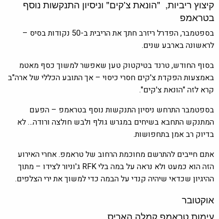
קיצוץ ריביות, "הונאת צ'קים" וניסיון התנקשות נוסף
בטראמפ
בספטמבר, הפדרל ריזרב חתך את הריבית ב-50 נקודות בסיס –
לראשונה בארבע שנים.
בסוף החודש, טרנד בטיקטוק טען שאפשר למשוך כסף מאטמ
באמצעות הפקדת צ'קים חסרי כיסוי – אך התובע הכללי של ארה"ב
קרא לזה "הונאת צ'קים".
בספטמבר התרחש ניסיון התנקשות נוסף בטראמפ – הפעם
המתנקש התחבא בשיחים במגרש גולף ולבש חולצה ורודה… לא
בדיוק רב אמן בתחפושות.
אתם חייבים להתרשם מחוכמת הרחוב של טראמפ. אחרי האירוע
הזה הוא כמעט ולא נראה על במה בלי RFK ג'וניור לצידו – מתוך
ההיגיון שכדאי שיהיה קנדי על הבמה כדי למשוך את ירי הצלפים.
אוקטובר
עימות טראמפ קמלה האריס