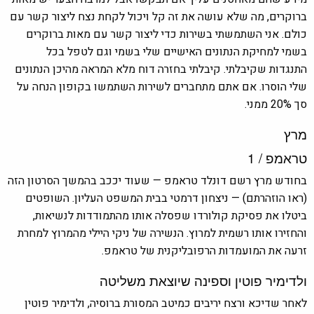
ברוקרים, מה שלא עושה את זה קל ויכול לקחת נצח ליצור קשר עם
כולם. אני השתמשתי בשירות כדי ליצור קשר עם מאות ברוקרים
בשמי למחיקת הנתונים האישיים שלי בשמי וגם לטפל בכל
התנגדות שקיבלתי. קיבלתי בחזרה דוח מלא המראה מהיכן הנתונים
שלי הוסרו. אם אתם מתחברים לשירות השתמשו בקופון הנחה על
סך 20% ממני.
מרץ
טראמפ / 1
בחודש מרץ רשם דונלד טראמפ — שעוד יככב בהמשך הסרטון הזה
(ראו הוזהרתם) — ניצחון דרמטי בבית המשפט העליון. השופטים
ביטלו את פסיקת קולורדו שפסלה אותו מהתמודדות לנשיאות,
והחזירו אותו רשמית למרוץ. הנשירה של ניקי היילי מהמרוץ למחרת
זרעה את המועמדות הרפובליקנית של טראמפ.
ולדימיר פוטין וספינה שיוצאת משליטה
לאחר שדיכא ורצח יריבים כמיטב המסורת ברוסיה, ולדימיר פוטין