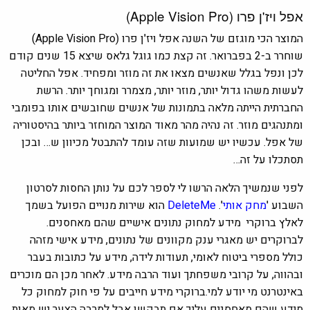
אפל ויז'ן פרו (Apple Vision Pro)
המוצר הכי מוגזם של השנה
אפל ויז'ן פרו (Apple Vision Pro)
שוחרר ב-2 בפברואר. זה קצת כמו גוגל גלאס שיצא 15 שנים קודם
לכן ונפל בגלל שאנשים מצאו את זה מוזר ומפחיד. אפל החליטה
לעשות משהו גדול יותר, מוזר יותר, מצמרר ומגוחך יותר. הרשת
החברתית הייתה מלאה בתמונות של אנשים שחובשים אותו בפומבי
ומתנהגים מוזר. זה נהיה מהר מאוד המוצר המוחזר ביותר בהיסטוריה
של אפל. עכשיו יש שמועות שזה עומד להתבטל מכיוון ש… ובכן
תסתכלו על זה…
לפני שנמשיך הלאה הרשו לי לספר לכם על נותן החסות לסרטון
השבוע '
מחק אותי
'.
DeleteMe
הוא שירות מנויים הפועל בשמך
לאלץ ברוקרי מידע למחוק נתונים אישיים שהם מאחסנים.
לברוקרים יש מאגרי ענק מקוונים של נתונים, מידע אישי מזהה
כולל מספרי ביטוח לאומי, תעודות לידה, מידע על כתובות בעבר
ובהווה, על קרובי משפחתך ועוד הרבה מידע. לאחר מכן הם מוכרים
באינטרנט מי יודע למי.ברוקרי מידע חייבים על פי חוק למחוק כל
מידע שהם מאחסנים עליך אם תבקשו אבל למרבה הצער יש מאות