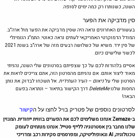
השנה, כשנותרו רק כמה ימים לסופה.
סין מדביקה את הפער
בעשורים האחרונים נראה היה שסין מדביקה את הפער מול ארה"ב.
המודל הדמוקרטי האמריקאי לעתים נראה כאוטי. התמ"ג הנומינלי
של סין ירד. משיא של כשלושה רבעים מזה של ארה"ב בשנת 2021
לכשני שלישים כיום.
אסיים בלהודות לכם על כך שצפיתם בסרטונים שלי השנה, נהניתי
מאוד ליצור אותם. אם נהניתם מהסרטון הזה, אתם צריכים לראות את
הסרטון שלי על
ניאום – העיר העתידית
. אל תשכחו לבדוק את נותן
החסות שלנו
DeleteMe
דרך הקישור בתיאור – ונתראה בפעם
הבאה!
לסרטונים נוספים של פטריק בויל לחצו על ה
קישור
ב-Zemaze אנחנו משלימים לכם את הפערים בזווית ייחודית. המגזין
שלנו מחבר בין אסטרטגיה ללייף סטייל. אנחנו מנתחים לעומק
טכנולוגיה, AI וגאופוליטיקה, ומפרסמים סקירות רכב ומדריכי