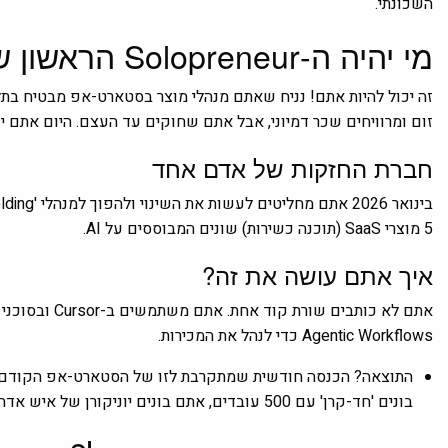
השכונתי.
מי יהיה ה-Solopreneur הראשון של רוטשילד?
זום ומרוויחים שכר דמיוני, אבל אתם שחוקים עד העצם. היום אתם 
חברת החזקות של אדם אחד
5 מוצרי SaaS (תוכנה כשירות) שונים המבוססים על AI.
איך אתם עושה את זה?
Agentic Workflows כדי לנהל את המכירות.
בונים 'חד-קרן' עם 500 עובדים, אתם בונים יוניקורן של איש אדח ששווה מיליונים, בלי הדרמות של הדירקטוריון.