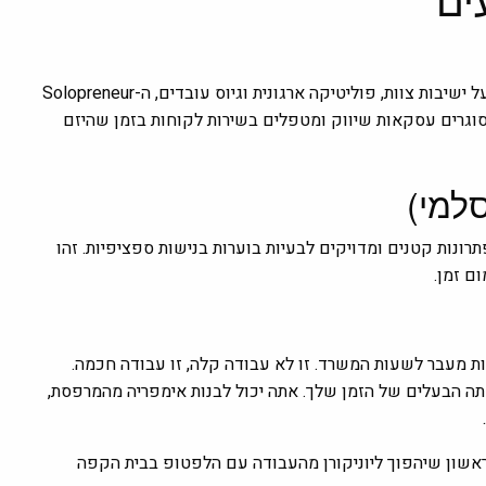
המהפכה היא לא בשימוש ב-AI אלא בניהול שלו. במקום לבזבז זמן על ישיבות צוות, פוליטיקה ארגונית וגיוס עובדים, ה-Solopreneur
 קוד, סוגרים עסקאות שיווק ומטפלים בשירות לקוחות בזמן שהיזם
רונות קטנים ומדויקים לבעיות בוערות בנישות ספציפיות. זהו
ם זמן.
 ה-Z ולכל מי שמחפש משמעות מעבר לשעות המשרד. זו לא עבודה קלה, זו עבודה חכמה.
תה הבעלים של הזמן שלך. אתה יכול לבנות אימפריה מהמרפסת,
הראשון שיהפוך ליוניקורן מהעבודה עם הלפטופ בבית הקפה