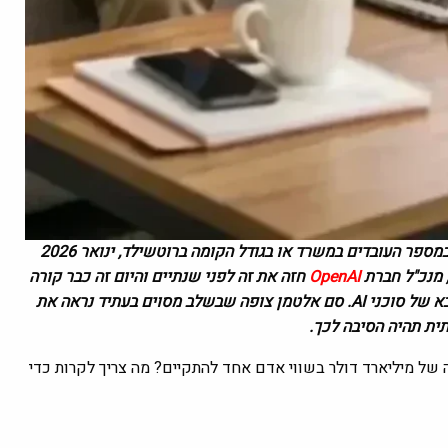
תשכחו מכל מה שידעתם על סטארט-אפים. אם פעם הצלחה נמדדה במספר העובדים במשרד או בגודל הקומה ברוטשילד, ינואר 2026
 מנכ"ל חברת
OpenAI
חזה את זה לפני שנתיים והיום זה כבר קורה
בשטח – חברות ששוות מיליוני דולרים מנוהלות על ידי אדם בודד וצבא של סוכני AI. סם אלטמן צופה שבשלב מסוים בעתיד נראה את
ית תהיה הסיבה לכך.
 של מיליארד דולר בשווי אדם אחד להתקיים? מה צריך לקרות כדי