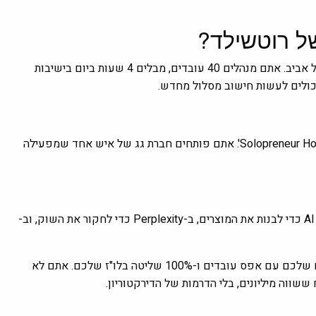
זה יכול להיות אתם! נניח שאתם מנהלי מוצר בסטארט-אפ מבטיח בתל אביב. אתם מנהלים 40 עובדים, מבלים 4 שעות ביום בישיבות
יכולים לעשות חישוב מסלול מחדש.
בינואר 2026 אתם מחליטים לעשות את השינוי ולהפוך למנהלי 'Solopreneur Holding'. אתם פותחים חברת גג של איש אחד שמפעילה
אתם לא כותבים שורת קוד אחת. אתם משתמשים ב-Cursor ובסוכני AI כדי לבנות את המוצרים, ב-Perplexity כדי לחקור את השוק, וב-
התוצאה? הכנסה חודשית שמתקרבת לזו של הסטארט-אפ הקודם שלכם עם אפס עובדים ו-100% שליטה בלו"ז שלכם. אתם לא